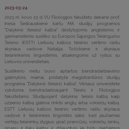
2023-03-24
2023 m. kovo 23 d. VU Filologijos fakulteto dekanė prof.
Inesa Šeškauskienė kartu MA studijų programos
"Dalykinė (teisės) kalba" dėstytojomis anglistėmis ir
germanistėmis susitiko su Europos Sąjungos Teisingumo
Teismo (ESTT) Lietuvių kalbos teisinio vertimo raštu
skyriaus vadove Natalija Točickiene ir skyriaus
teisininkėmis lingvistėmis, atsakingomis už ryšius su
Lietuvos universitetais.
Susitikimo metu buvo aptartos bendradarbiavimo
galimybės, mainai, pristatyta magistrantūros studijų
programa "Dalykinė (teisės) kalba", Vilniaus universitete
vykdoma bendradarbiaujant Teisės ir Filologijos
fakultetams. Studijuojant dalykinę teisės kalbą kaip
užsienio kalbą galima rinktis anglų arba vokiečių kalbą.
ESTT Lietuvių kalbos teisinio vertimo raštu skyriaus
vadovė ir teisininkės lingvistės sakė, kad jaučiamas
vertėjų teisininkų stygius, ypač prancūzų, vokiečių, lenkų,
ispanų ir italų kalbų, ir džiaugtųsi, jei būtų plečiamos