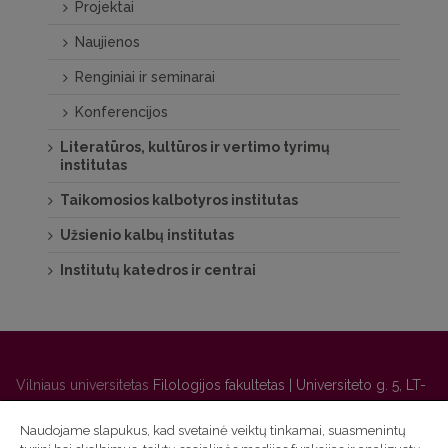
Projektai
Naujienos
Renginiai ir seminarai
Konferencijos
Literatūros, kultūros ir vertimo tyrimų
institutas
Taikomosios kalbotyros institutas
Užsienio kalbų institutas
Institutų katedros ir centrai
Vilniaus universitetas
Filologijos fakultetas | Universiteto g. 5, LT-
01131 Vilnius
Naudojame slapukus, kad svetainė veiktų tinkamai, suasmenintų
Studijų skyriaus
(studijų ir tvarkaraščio klausimai) tel. (0 5) 268