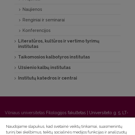
Naujienos
Renginiai ir seminarai
Konferencijos
Literatūros, kultūros ir vertimo tyrimų
institutas
Taikomosios kalbotyros institutas
Užsienio kalbų institutas
Institutų katedros ir centrai
Vilniaus universitetas
Filologijos fakultetas | Universiteto g. 5, LT-
01131 Vilnius
Naudojame slapukus, kad svetainė veiktų tinkamai, suasmenintų
Studijų skyriaus
(studijų ir tvarkaraščio klausimai) tel. (0 5) 268
turinį bei skelbimus, teiktų socialinės medijos funkcijas ir analizuotų
7208 | El. paštas
studijos@flf.vu.lt