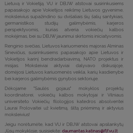
Lietuvą ir Vokietiją. VU ir DBJW atstovai susirinkusiems
papasakojo apie Vokietijos reikšmę Lietuvos gyvenime,
moksleivius supažindino su dvišaliais šių šalių santykiais,
germanistikos studijų galimybėmis, karjeros
perspektyvomis, kurias atveria vokiečių kalbos
mokėjimas, bei su DBJW jaunimui skirtomis iniciatyvomis.
Renginio svečias, Lietuvos kariuomenės majoras Alminas
Sinevičius, susirinkusiems papasakojo apie Lietuvos ir
Vokietijos karinį bendradarbiavimą, NATO projektus ir
misijas. Moksleiviai aktyviai dalyvavo diskusijoje,
domėjosi Lietuvos kariuomenės veikla, karių kasdienybe
bei karjeros galimybėmis gynybos sektoriuje.
Dėkojame "Saulės gojaus" mokyklos projektų
koordinatorei, vokiečių kalbos mokytojai ir Vilniaus
universiteto Vokiečių filologijos katedros absolventei
Laurai Frolovaitei už kvietimą, šiltą priėmimą ir aktyvius
moksleivius!
Jeigu norėtumėte, kad VU ir DBJW atstovai apsilankytų
Jūsų mokykloje, susisiekite:
daumantas.katinas@flf.vu.lt