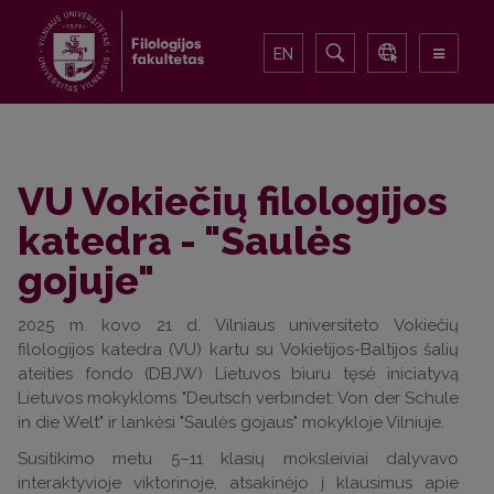
EN
VU Vokiečių filologijos
katedra - "Saulės
gojuje"
2025 m. kovo 21 d. Vilniaus universiteto Vokiečių
filologijos katedra (VU) kartu su Vokietijos-Baltijos šalių
ateities fondo (DBJW) Lietuvos biuru tęsė iniciatyvą
Lietuvos mokykloms "Deutsch verbindet: Von der Schule
in die Welt" ir lankėsi "Saulės gojaus" mokykloje Vilniuje.
Susitikimo metu 5–11 klasių moksleiviai dalyvavo
interaktyvioje viktorinoje, atsakinėjo į klausimus apie