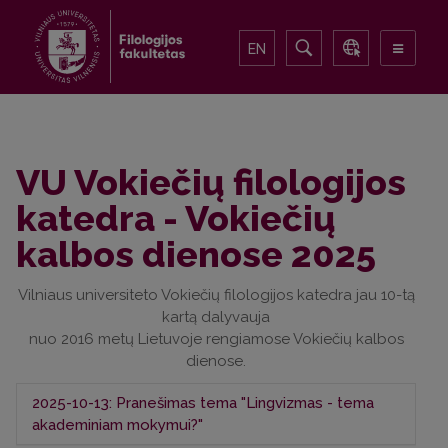
EN
VU Vokiečių filologijos
katedra - Vokiečių
kalbos dienose 2025
Vilniaus universiteto Vokiečių filologijos katedra jau 10-tą
kartą dalyvauja
nuo 2016 metų Lietuvoje rengiamose Vokiečių kalbos
dienose.
2025-10-13: Pranešimas tema "Lingvizmas - tema
akademiniam mokymui?"