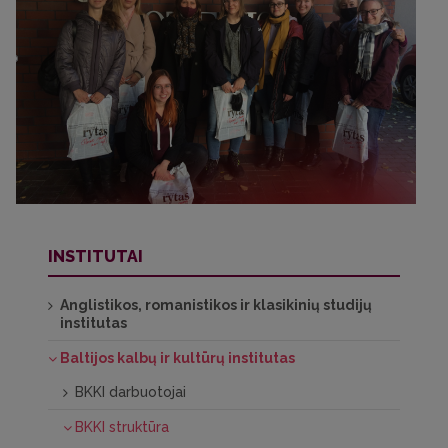
INSTITUTAI
Anglistikos, romanistikos ir klasikinių studijų
institutas
Baltijos kalbų ir kultūrų institutas
BKKI darbuotojai
BKKI struktūra