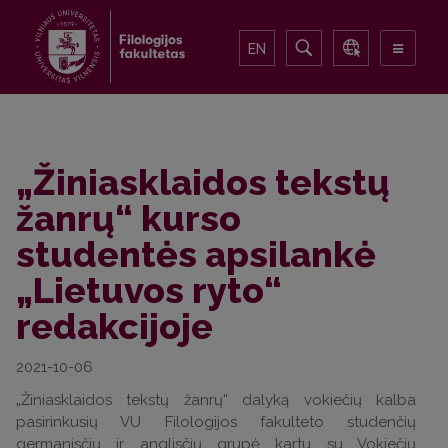
EN
„Žiniasklaidos tekstų
žanrų“ kurso
studentės apsilankė
„Lietuvos ryto“
redakcijoje
2021-10-06
„Žiniasklaidos tekstų žanrų“ dalyką vokiečių kalba
pasirinkusių VU Filologijos fakulteto studenčių
germanisčių ir anglisčių grupė kartu su Vokiečių