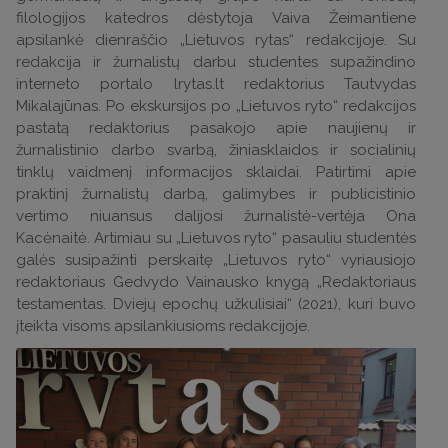
filologijos katedros dėstytoja Vaiva Žeimantiene
apsilankė dienraščio „Lietuvos rytas“ redakcijoje. Su
redakcija ir žurnalistų darbu studentes supažindino
interneto portalo lrytas.lt redaktorius Tautvydas
Mikalajūnas. Po ekskursijos po „Lietuvos ryto“ redakcijos
pastatą redaktorius pasakojo apie naujienų ir
žurnalistinio darbo svarbą, žiniasklaidos ir socialinių
tinklų vaidmenį informacijos sklaidai. Patirtimi apie
praktinį žurnalistų darbą, galimybes ir publicistinio
vertimo niuansus dalijosi žurnalistė-vertėja Ona
Kacėnaitė. Artimiau su „Lietuvos ryto“ pasauliu studentės
galės susipažinti perskaitę „Lietuvos ryto“ vyriausiojo
redaktoriaus Gedvydo Vainausko knygą „Redaktoriaus
testamentas. Dviejų epochų užkulisiai“ (2021), kuri buvo
įteikta visoms apsilankiusioms redakcijoje.