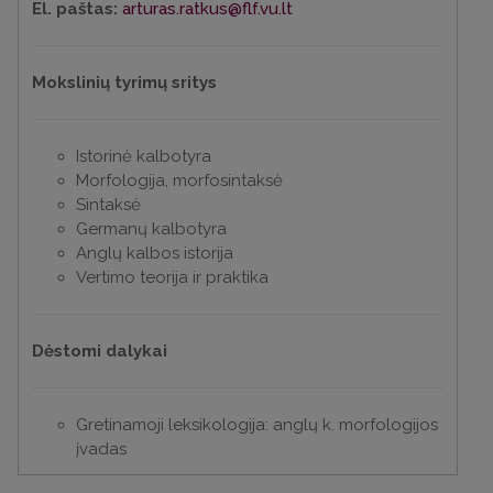
El. paštas:
arturas.ratkus@flf.vu.lt
Mokslinių tyrimų sritys
Istorinė kalbotyra
Morfologija, morfosintaksė
Sintaksė
Germanų kalbotyra
Anglų kalbos istorija
Vertimo teorija ir praktika
Dėstomi dalykai
Gretinamoji leksikologija: anglų k. morfologijos
įvadas