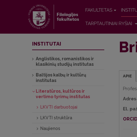
FAKULTETAS
INSTIT
TARPTAUTINIAI RYŠIAI
Br
INSTITUTAI
Anglistikos, romanistikos ir
klasikinių studijų institutas
Baltijos kalbų ir kultūrų
APIE
institutas
Profes
Literatūros, kultūros ir
vertimo tyrimų institutas
Adres
LKVTI darbuotojai
El. pa
LKVTI struktūra
ORCID
Naujienos