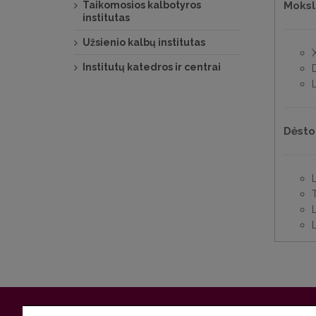
Taikomosios kalbotyros
Moksli
institutas
Užsienio kalbų institutas
X
Institutų katedros ir centrai
Dėsto
L