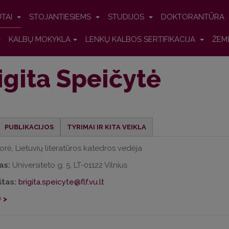
UTAI
STOJANTIESIEMS
STUDIJOS
DOKTORANTŪRA
KALBŲ MOKYKLA
LENKŲ KALBOS SERTIFIKACIJA
ŽEM
igita Speičytė
PUBLIKACIJOS
TYRIMAI IR KITA VEIKLA
orė, Lietuvių literatūros katedros vedėja
as:
Universiteto g. 5, LT-01122 Vilnius
štas:
brigita.speicyte@flf.vu.lt
 >