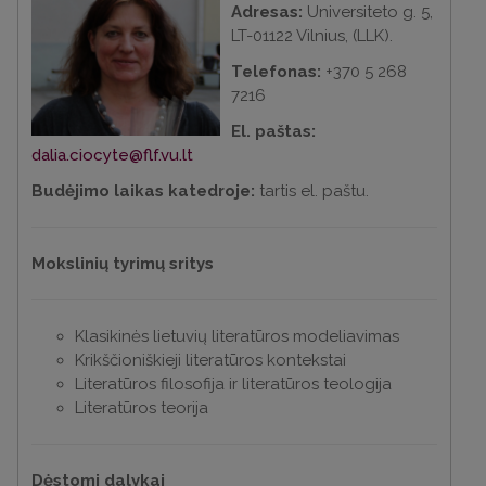
Adresas:
Universiteto g. 5,
LT-01122 Vilnius, (LLK).
Telefonas:
+370 5 268
7216
El. paštas:
dalia.ciocyte@flf.vu.lt
Budėjimo laikas katedroje:
tartis el. paštu.
Mokslinių tyrimų sritys
Klasikinės lietuvių literatūros modeliavimas
Krikščioniškieji literatūros kontekstai
Literatūros filosofija ir literatūros teologija
Literatūros teorija
Dėstomi dalykai