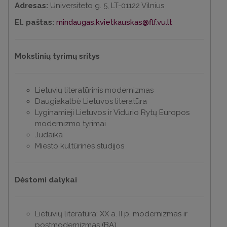
Adresas:
Universiteto g. 5, LT-01122 Vilnius
El. paštas:
mindaugas.kvietkauskas@flf.vu.lt
Mokslinių tyrimų sritys
Lietuvių literatūrinis modernizmas
Daugiakalbė Lietuvos literatūra
Lyginamieji Lietuvos ir Vidurio Rytų Europos
modernizmo tyrimai
Judaika
Miesto kultūrinės studijos
Dėstomi dalykai
Lietuvių literatūra: XX a. II p. modernizmas ir
postmodernizmas (BA)