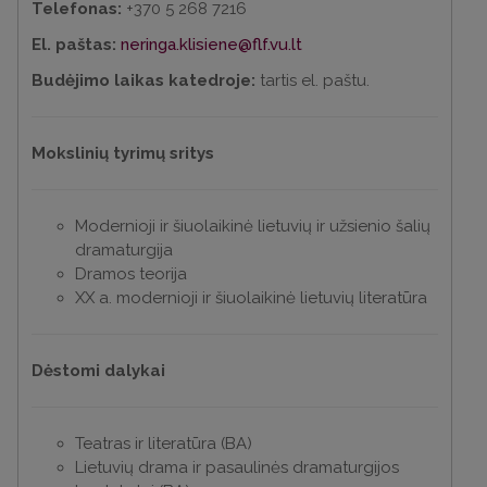
Telefonas:
+370 5 268 7216
El. paštas:
neringa.klisiene@flf.vu.lt
Budėjimo laikas katedroje:
tartis el. paštu.
Mokslinių tyrimų sritys
Modernioji ir šiuolaikinė lietuvių ir užsienio šalių
dramaturgija
Dramos teorija
XX a. modernioji ir šiuolaikinė lietuvių literatūra
Dėstomi dalykai
Teatras ir literatūra (BA)
Lietuvių drama ir pasaulinės dramaturgijos