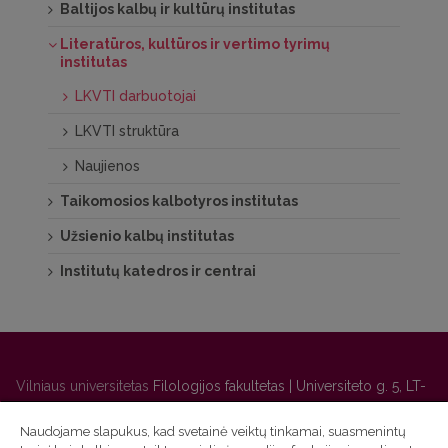
Baltijos kalbų ir kultūrų institutas
Literatūros, kultūros ir vertimo tyrimų
institutas
LKVTI darbuotojai
LKVTI struktūra
Naujienos
Taikomosios kalbotyros institutas
Užsienio kalbų institutas
Institutų katedros ir centrai
Vilniaus universitetas
Filologijos fakultetas | Universiteto g. 5, LT-
01131 Vilnius
Naudojame slapukus, kad svetainė veiktų tinkamai, suasmenintų
Studijų skyriaus
(studijų ir tvarkaraščio klausimai) tel. (0 5) 268