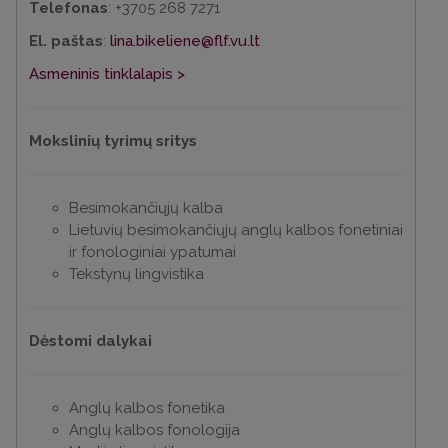
Telefonas
: +3705 268 7271
El. paštas
:
lina.bikeliene@flf.vu.lt
Asmeninis tinklalapis >
Mokslinių tyrimų sritys
Besimokančiųjų kalba
Lietuvių besimokančiųjų anglų kalbos fonetiniai
ir fonologiniai ypatumai
Tekstynų lingvistika
Dėstomi dalykai
Anglų kalbos fonetika
Anglų kalbos fonologija