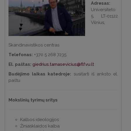
Adresas:
Universiteto
5, LT-01122
Vilnius,
Skandinavistikos centras
Telefonas:
+370 5 268 7235
El. paštas:
giedrius.tamasevicius@flf.vu.lt
Budėjimo laikas katedroje:
susitarti iš anksto el.
paštu
Mokslinių tyrimų sritys
Kalbos ideologijos
Žiniasklaidos kalba