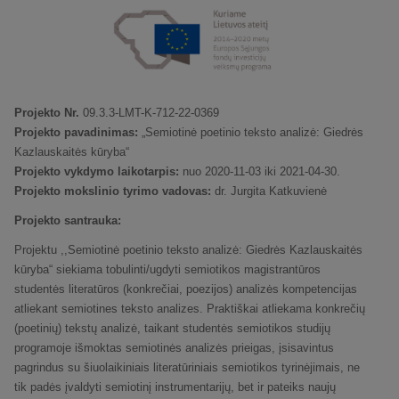
Projekto Nr.
09.3.3-LMT-K-712-22-0369
Projekto pavadinimas:
„Semiotinė poetinio teksto analizė: Giedrės
Kazlauskaitės kūryba“
Projekto vykdymo laikotarpis:
nuo 2020-11-03 iki 2021-04-30.
Projekto mokslinio tyrimo vadovas:
dr. Jurgita Katkuvienė
Projekto santrauka:
Projektu ,,Semiotinė poetinio teksto analizė: Giedrės Kazlauskaitės
kūryba“ siekiama tobulinti/ugdyti semiotikos magistrantūros
studentės literatūros (konkrečiai, poezijos) analizės kompetencijas
atliekant semiotines teksto analizes. Praktiškai atliekama konkrečių
(poetinių) tekstų analizė, taikant studentės semiotikos studijų
programoje išmoktas semiotinės analizės prieigas, įsisavintus
pagrindus su šiuolaikiniais literatūriniais semiotikos tyrinėjimais, ne
tik padės įvaldyti semiotinį instrumentarijų, bet ir pateiks naujų