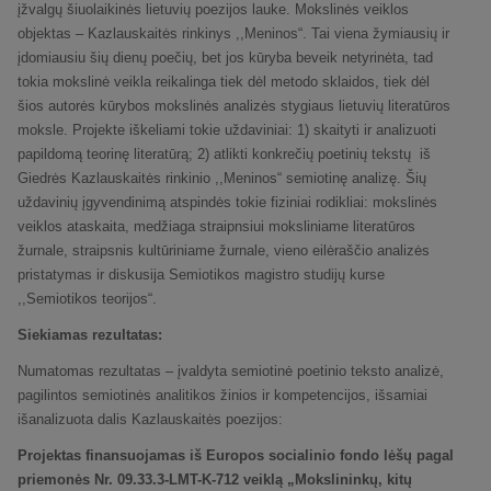
įžvalgų šiuolaikinės lietuvių poezijos lauke. Mokslinės veiklos
objektas – Kazlauskaitės rinkinys ,,Meninos“. Tai viena žymiausių ir
įdomiausiu šių dienų poečių, bet jos kūryba beveik netyrinėta, tad
tokia mokslinė veikla reikalinga tiek dėl metodo sklaidos, tiek dėl
šios autorės kūrybos mokslinės analizės stygiaus lietuvių literatūros
moksle. Projekte iškeliami tokie uždaviniai: 1) skaityti ir analizuoti
papildomą teorinę literatūrą; 2) atlikti konkrečių poetinių tekstų iš
Giedrės Kazlauskaitės rinkinio ,,Meninos“ semiotinę analizę. Šių
uždavinių įgyvendinimą atspindės tokie fiziniai rodikliai: mokslinės
veiklos ataskaita, medžiaga straipnsiui moksliniame literatūros
žurnale, straipsnis kultūriniame žurnale, vieno eilėraščio analizės
pristatymas ir diskusija Semiotikos magistro studijų kurse
,,Semiotikos teorijos“.
Siekiamas rezultatas:
Numatomas rezultatas – įvaldyta semiotinė poetinio teksto analizė,
pagilintos semiotinės analitikos žinios ir kompetencijos, išsamiai
išanalizuota dalis Kazlauskaitės poezijos:
Projektas finansuojamas iš Europos socialinio fondo lėšų pagal
priemonės Nr. 09.33.3-LMT-K-712 veiklą „Mokslininkų, kitų