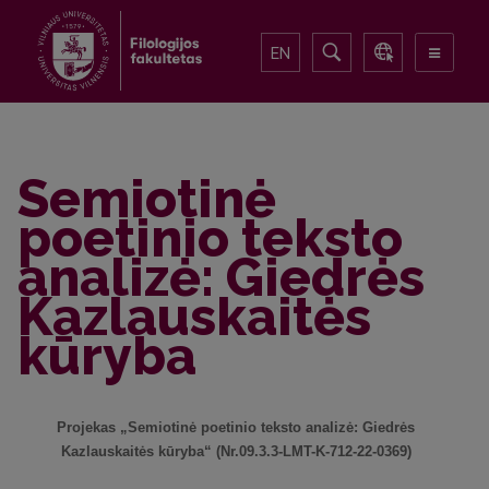
EN
Semiotinė
poetinio teksto
analizė: Giedrės
Kazlauskaitės
kūryba
Projekas „Semiotinė poetinio teksto analizė: Giedrės
Kazlauskaitės kūryba“ (Nr.09.3.3-LMT-K-712-22-0369)