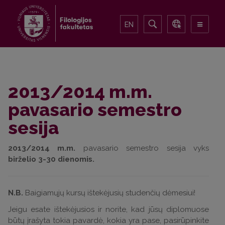
EN
2013/2014 m.m.
pavasario semestro
sesija
2013/2014 m.m.
pavasario semestro sesija vyks
birželio 3-30
dienomis.
N.B.
Baigiamųjų kursų ištekėjusių studenčių dėmesiui!
Jeigu esate ištekėjusios ir norite, kad jūsų diplomuose
būtų įrašyta tokia pavardė, kokia yra pase, pasirūpinkite