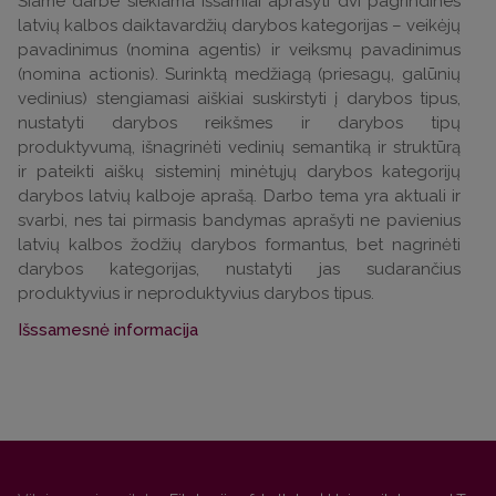
Šiame darbe siekiama išsamiai aprašyti dvi pagrindines
latvių kalbos daiktavardžių darybos kategorijas – veikėjų
pavadinimus (nomina agentis) ir veiksmų pavadinimus
(nomina actionis). Surinktą medžiagą (priesagų, galūnių
vedinius) stengiamasi aiškiai suskirstyti į darybos tipus,
nustatyti darybos reikšmes ir darybos tipų
produktyvumą, išnagrinėti vedinių semantiką ir struktūrą
ir pateikti aiškų sisteminį minėtųjų darybos kategorijų
darybos latvių kalboje aprašą. Darbo tema yra aktuali ir
svarbi, nes tai pirmasis bandymas aprašyti ne pavienius
latvių kalbos žodžių darybos formantus, bet nagrinėti
darybos kategorijas, nustatyti jas sudarančius
produktyvius ir neproduktyvius darybos tipus.
Išssamesnė informacija