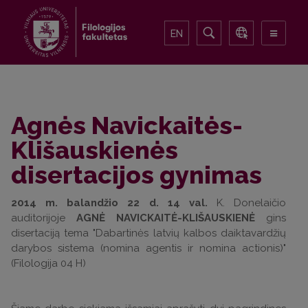
EN
Agnės Navickaitės-
Klišauskienės
disertacijos gynimas
2014 m. balandžio 22 d. 14 val.
K. Donelaičio
auditorijoje
AGNĖ NAVICKAITĖ-KLIŠAUSKIENĖ
gins
disertaciją tema "Dabartinės latvių kalbos daiktavardžių
darybos sistema (nomina agentis ir nomina actionis)"
(Filologija 04 H)