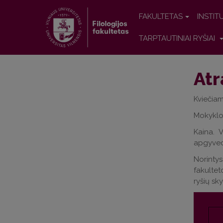
FAKULTETAS
INSTIT
TARPTAUTINIAI RYŠIAI
Atr
Kviečiam
Mokyklos
Kaina. 
apgyvedin
Norintys 
fakulteto
ryšių sky