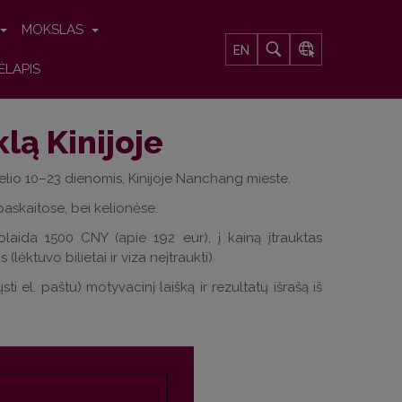
MOKSLAS
EN
ĖLAPIS
lą Kinijoje
elio 10–23 dienomis, Kinijoje Nanchang mieste.
askaitose, bei kelionėse.
aida 1500 CNY (apie 192 eur), į kainą įtrauktas
(lėktuvo bilietai ir viza neįtraukti)
sti el. paštu) motyvacinį laišką ir rezultatų išrašą iš