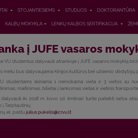
UTAI
STOJANTIESIEMS
STUDIJOS
DOKTORANTŪRA
KALBŲ MOKYKLA
LENKŲ KALBOS SERTIFIKACIJA
ŽEM
anka į JUFE vasaros mokyk
e VU studentus dalyvauti atrankoje į JUFE vasaros mokyklą birž
 metu bus dalyvaujama Kinijos kultūros bei užsienio dėstytojų p
VU studentams skiriama 1 nemokama vieta ir 3 vietos su nuol
imas, maitinimas, bilietai į lankomas vietas ir vietinis transportas 
dalyvauti iki 2018 m. kovo 1d. (imtinai) turite pateikti (arba atsių
 į Tarptautinių
rių el. paštu
julius.pukelis@cr.vu.lt