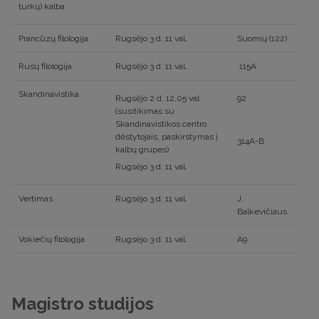
turkų) kalba
Prancūzų filologija
Rugsėjo 3 d. 11 val.
Suomių (122)
Rusų filologija
Rugsėjo 3 d. 11 val.
115A
Skandinavistika
Rugsėjo 2 d. 12.05 val.
92
(susitikimas su
Skandinavistikos centro
dėstytojais, paskirstymas į
314A-B
kalbų grupes)
Rugsėjo 3 d. 11 val.
Vertimas
Rugsėjo 3 d. 11 val.
J.
Balkevičiaus
Vokiečių filologija
Rugsėjo 3 d. 11 val.
A9
Magistro studijos