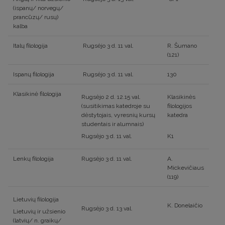
(ispanų/ norvegų/
prancūzų/ rusų)
kalba
Italų filologija
Rugsėjo 3 d. 11 val.
R. Šumano
(121)
Ispanų filologija
Rugsėjo 3 d. 11 val.
130
Klasikinė filologija
Rugsėjo 2 d. 12.15 val.
Klasikinės
(susitikimas katedroje su
filologijos
dėstytojais, vyresnių kursų
katedra
studentais ir alumnais)
Rugsėjo 3 d. 11 val.
K1
Lenkų filologija
Rugsėjo 3 d. 11 val.
A.
Mickevičiaus
(119)
Lietuvių filologija
K. Donelaičio
Rugsėjo 3 d. 13 val.
Lietuvių ir užsienio
(latvių/ n. graikų/