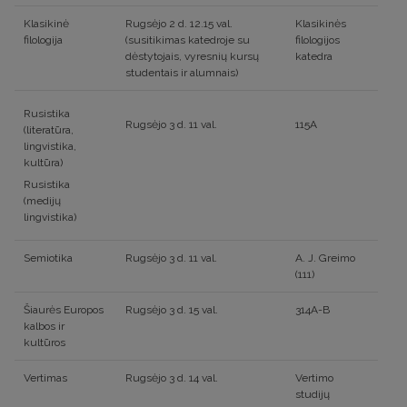
Klasikinė
Rugsėjo 2 d. 12.15 val.
Klasikinės
filologija
(susitikimas katedroje su
filologijos
dėstytojais, vyresnių kursų
katedra
studentais ir alumnais)
Rusistika
Rugsėjo 3 d. 11 val.
115A
(literatūra,
lingvistika,
kultūra)
Rusistika
(medijų
lingvistika)
Semiotika
Rugsėjo 3 d. 11 val.
A. J. Greimo
(111)
Šiaurės Europos
Rugsėjo 3 d. 15 val.
314A-B
kalbos ir
kultūros
Vertimas
Rugsėjo 3 d. 14 val.
Vertimo
studijų