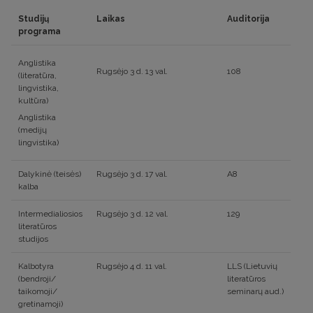
Studijų
Laikas
Auditorija
programa
Anglistika
Rugsėjo 3 d. 13 val.
108
(literatūra,
lingvistika,
kultūra)
Anglistika
(medijų
lingvistika)
Dalykinė (teisės)
Rugsėjo 3 d. 17 val.
A8
kalba
Intermedialiosios
Rugsėjo 3 d. 12 val.
129
literatūros
studijos
Kalbotyra
Rugsėjo 4 d. 11 val.
LLS (Lietuvių
(bendroji/
literatūros
taikomoji/
seminarų aud.)
gretinamoji)