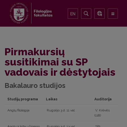
EN
Pirmakursių
susitikimai su SP
vadovais ir dėstytojais
Bakalauro studijos
Studijų programa
Laikas
Auditorija
Anglų filologija
Rugsėjo 3 d. 11 val.
V. Krėvės
(118)
Anglų ir kita užsienio
Rugsėjo 3 d. 13 val.
SP1