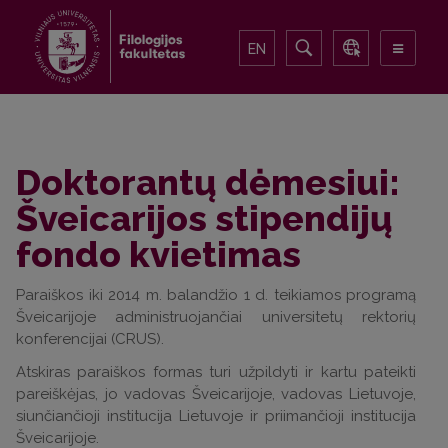
EN
Doktorantų dėmesiui:
Šveicarijos stipendijų
fondo kvietimas
Paraiškos iki 2014 m. balandžio 1 d. teikiamos programą
Šveicarijoje administruojančiai universitetų rektorių
konferencijai (CRUS).
Atskiras paraiškos formas turi užpildyti ir kartu pateikti
pareiškėjas, jo vadovas Šveicarijoje, vadovas Lietuvoje,
siunčiančioji institucija Lietuvoje ir priimančioji institucija
Šveicarijoje.