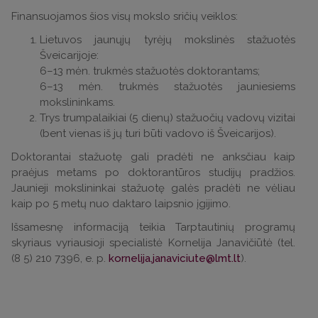
Finansuojamos šios visų mokslo sričių veiklos:
Lietuvos jaunųjų tyrėjų mokslinės stažuotės
Šveicarijoje:
6–13 mėn. trukmės stažuotės doktorantams;
6–13 mėn. trukmės stažuotės jauniesiems
mokslininkams.
Trys trumpalaikiai (5 dienų) stažuočių vadovų vizitai
(bent vienas iš jų turi būti vadovo iš Šveicarijos).
Doktorantai stažuotę gali pradėti ne anksčiau kaip
praėjus metams po doktorantūros studijų pradžios.
Jaunieji mokslininkai stažuotę galės pradėti ne vėliau
kaip po 5 metų nuo daktaro laipsnio įgijimo.
Išsamesnę informaciją teikia Tarptautinių programų
skyriaus vyriausioji specialistė Kornelija Janavičiūtė (tel.
(8 5) 210 7396, e. p.
kornelija.janaviciute@lmt.lt
).