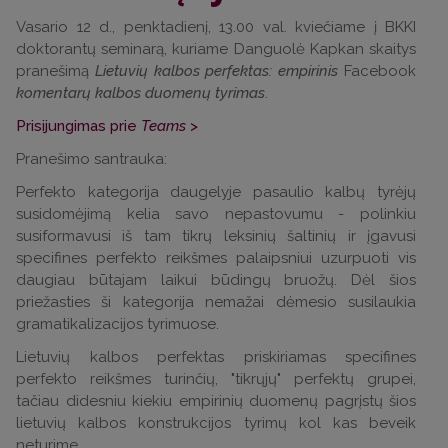
Vasario 12 d., penktadienį, 13.00 val. kviečiame į BKKI
doktorantų seminarą, kuriame Danguolė Kapkan skaitys
pranešimą
Lietuvių kalbos perfektas: empirinis
Facebook
komentarų kalbos duomenų tyrimas
.
Prisijungimas prie
Teams
>
Pranešimo santrauka:
Perfekto kategorija daugelyje pasaulio kalbų tyrėjų
susidomėjimą kelia savo nepastovumu - polinkiu
susiformavusi iš tam tikrų leksinių šaltinių ir įgavusi
specifines perfekto reikšmes palaipsniui uzurpuoti vis
daugiau būtajam laikui būdingų bruožų. Dėl šios
priežasties ši kategorija nemažai dėmesio susilaukia
gramatikalizacijos tyrimuose.
Lietuvių kalbos perfektas priskiriamas specifines
perfekto reikšmes turinčių, "tikrųjų" perfektų grupei,
tačiau didesniu kiekiu empirinių duomenų pagrįstų šios
lietuvių kalbos konstrukcijos tyrimų kol kas beveik
neturime.