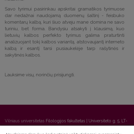
Savo tyrimui pasirinkau apskritai gramatikos tyrimuose
dar nedažnai naudojamą duomenų šaltinį - feisbuko
komentarų kalbą, kuri šiuo atveju mane domina ne savo
turiniu, bet forma. Bandysiu atsakyti į klausimą, kuo
lietuvių kalbos perfekto tyrimus galima praturtinti
analizuojant tokį kalbos variantą, atstovaujantį interneto
kalbą ir esantį tarsi pusiaukelėje tarp rašytinės ir
sakytinės kalbos.
Lauksime visų, norinčių prisijungti.
Vilniaus universitetas
Filologijos fakultetas | Universiteto g. 5, LT-
01131 Vilnius