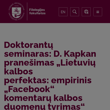
EN
Doktorantų
seminaras: D. Kapkan
pranešimas „Lietuvių
kalbos
perfektas: empirinis
„Facebook“
komentarų kalbos
duomenų tyrimas“