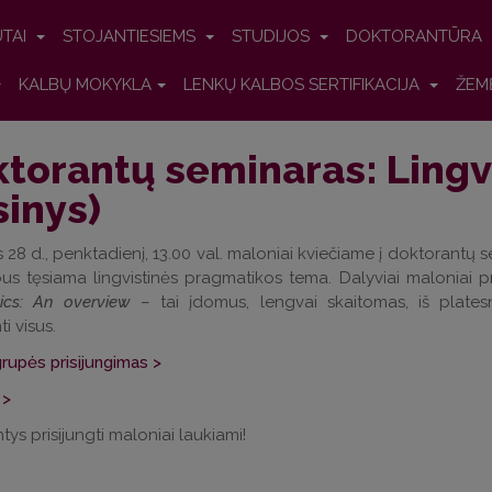
UTAI
STOJANTIESIEMS
STUDIJOS
DOKTORANTŪRA
KALBŲ MOKYKLA
LENKŲ KALBOS SERTIFIKACIJA
ŽEM
torantų seminaras: Lingv
sinys)
28 d., penktadienį, 13.00 val. maloniai kviečiame į doktorantų sem
s tęsiama lingvistinės pragmatikos tema. Dalyviai maloniai p
ics: An overview
– tai įdomus, lengvai skaitomas, iš platesn
i visus.
upės prisijungimas >
 >
ntys prisijungti maloniai laukiami!