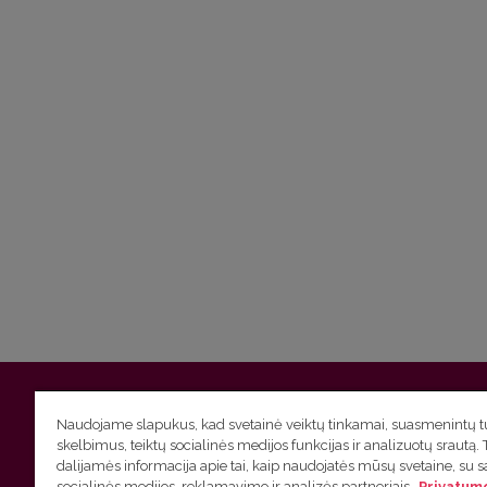
Vilniaus universitetas
Filologijos fakultetas | Universiteto g.
Naudojame slapukus, kad svetainė veiktų tinkamai, suasmenintų tu
skelbimus, teiktų socialinės medijos funkcijas ir analizuotų srautą. 
Studijų skyriaus
(studijų ir tvarkaraščio klausimai) tel. (0
dalijamės informacija apie tai, kaip naudojatės mūsų svetaine, su 
socialinės medijos, reklamavimo ir analizės partneriais.
Privatumo