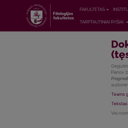
FAKULTETAS
INSTIT
TARPTAUTINIAI RYŠIAI
Dok
(tę
Gegužės 
Panov bu
Pragmat
sudomint
Teams gr
Tekstas
Visi nori