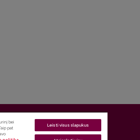
 5, LT-01131 Vilnius
rinį bei
Leisti visus slapukus
Taip pat
 5) 268 7208 | El. paštas
studijos@flf.vu.lt
savo
 politika