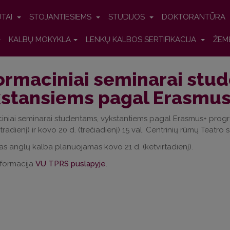
UTAI
STOJANTIESIEMS
STUDIJOS
DOKTORANTŪRA
KALBŲ MOKYKLA
LENKŲ KALBOS SERTIFIKACIJA
ŽEM
ormaciniai seminarai stu
stansiems pagal Erasmus
ciniai seminarai studentams, vykstantiems pagal Erasmus+ prog
tradienį)
ir
kovo 20 d.
(trečiadienį)
15 val. Centrinių rūmų Teatro 
as anglų kalba planuojamas
kovo 21 d.
(ketvirtadienį).
nformacija
VU TPRS puslapyje
.