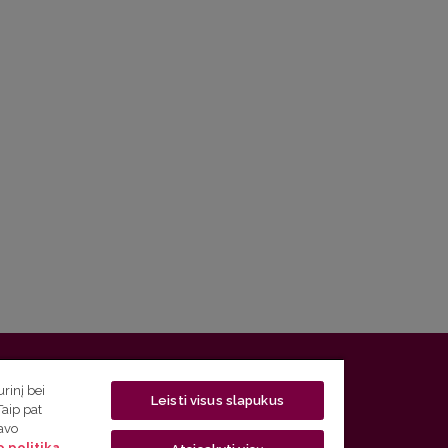
 5, LT-01131 Vilnius
rinį bei
Leisti visus slapukus
Taip pat
 5) 268 7208 | El. paštas
studijos@flf.vu.lt
savo
 politika