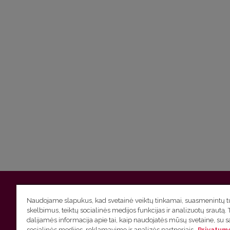
Vilniaus universitetas
Filologijos fakultetas | Universiteto g.
Naudojame slapukus, kad svetainė veiktų tinkamai, suasmenintų tu
skelbimus, teiktų socialinės medijos funkcijas ir analizuotų srautą. 
Studijų skyriaus
(studijų ir tvarkaraščio klausimai) tel. (0
dalijamės informacija apie tai, kaip naudojatės mūsų svetaine, su 
socialinės medijos, reklamavimo ir analizės partneriais.
Privatumo