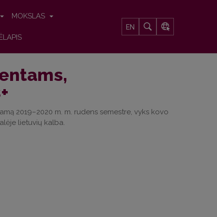
MOKSLAS
EN
ĖLAPIS
dentams,
+
ramą 2019–2020 m. m. rudens semestre, vyks
kovo
salėje
lietuvių kalba.