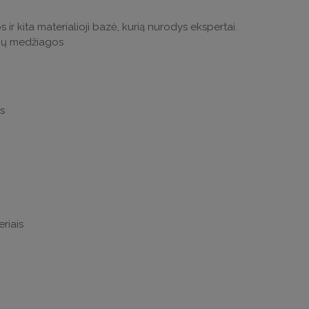
s ir kita materialioji bazė, kurią nurodys ekspertai.
inų medžiagos
s
eriais