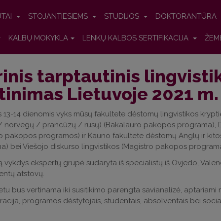
UTAI
STOJANTIESIEMS
STUDIJOS
DOKTORANTŪRA
KALBŲ MOKYKLA
LENKŲ KALBOS SERTIFIKACIJA
ŽEM
rinis tarptautinis lingvist
tinimas Lietuvoje 2021 m
13-14 dienomis vyks mūsų fakultete dėstomų lingvistikos kryptie
/ norvegų / prancūzų / rusų) (Bakalauro pakopos programa), Da
o pakopos programos) ir Kauno fakultete dėstomų Anglų ir kito
) bei Viešojo diskurso lingvistikos (Magistro pakopos programa
ą vykdys ekspertų grupė sudaryta iš specialistų iš Ovjedo, Valenci
entų atstovų.
etu bus vertinama iki susitikimo parengta savianalizė, aptariami mat
racija, programos dėstytojais, studentais, absolventais bei sociali