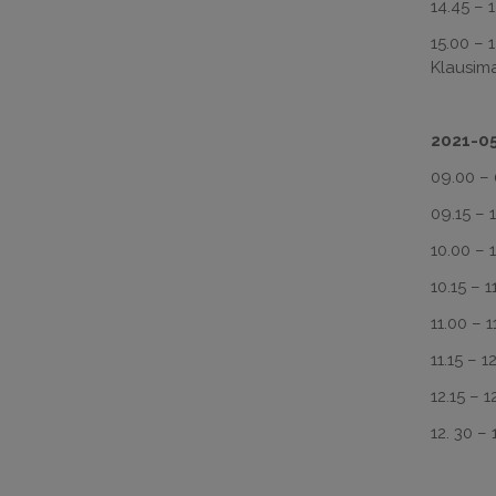
14.45 – 
15.00 – 1
Klausima
2021-05
09.00 – 
09.15 – 
10.00 – 
10.15 – 
11.00 – 
11.15 – 1
12.15 – 
12. 30 –