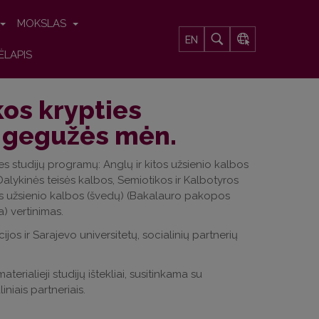
MOKSLAS
EN
ĖLAPIS
ikos krypties
. gegužės mėn.
s studijų programų: Anglų ir kitos užsienio kalbos
lykinės teisės kalbos, Semiotikos ir Kalbotyros
s užsienio kalbos (švedų) (Bakalauro pakopos
) vertinimas.
jos ir Sarajevo universitetų, socialinių partnerių
erialieji studijų ištekliai, susitinkama su
niais partneriais.