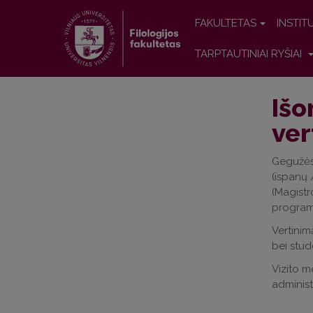
FAKULTETAS
INSTIT
TARPTAUTINIAI RYŠIAI
Išo
ver
Gegužės 
(ispanų 
(Magistr
programa
Vertinim
bei stud
Vizito m
administ