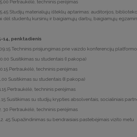
15.00 Pertraukėlė, techninis perėjimas
5.45 Studijų materialiųjų išteklių aptarimas: auditorijos, biblioteko
i dėl studentų kursinių ir baigiamųjų darbų, baigiamųjų egzam
-14, penktadienis
09.15 Techninis prisijungimas prie vaizdo konferencijų platformo
10.00 Susitikimas su studentais (I pakopa)
10.15 Pertraukėlė, techninis perėjimas
11.00 Susitikimas su studentais (II pakopa)
11.15 Pertraukėlė, techninis perėjimas
2.15 Susitikimas su studijų krypties absolventais, socialiniais partn
12. 30 Pertraukėlė, techninis perėjimas
 12. 45 Supažindinimas su bendraisiais pastebėjimais vizito metu