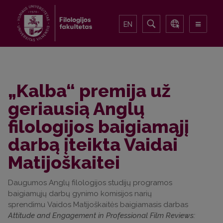
EN
„Kalba“ premija už
geriausią Anglų
filologijos baigiamąjį
darbą įteikta Vaidai
Matijoškaitei
Daugumos Anglų filologijos studijų programos
baigiamųjų darbų gynimo komisijos narių
sprendimu Vaidos Matijoškaitės baigiamasis darbas
Attitude and Engagement in Professional Film Reviews: