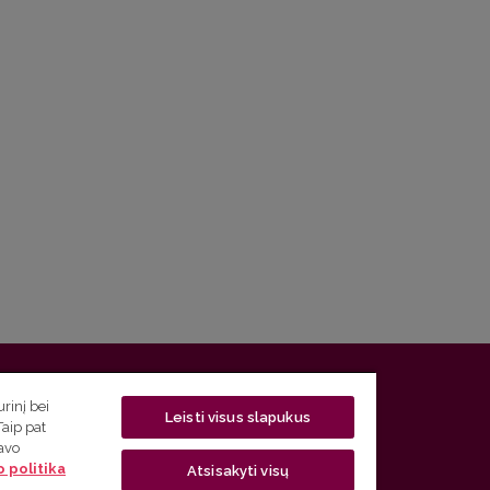
 5, LT-01131 Vilnius
rinį bei
Leisti visus slapukus
Taip pat
 5) 268 7208 | El. paštas
studijos@flf.vu.lt
savo
 politika
usimai) tel. (0 5) 268 7207 | El. paštas
flf@flf.vu.lt
Atsisakyti visų