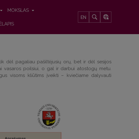
MOKSLAS
EN
ĖLAPIS
ėl pagaliau pašiltėjusių orų, bet ir dėl sesijos
ai vasaros poilsiui, o gal ir darbui atostogų metu.
gus visoms kliūtims įveikti – kviečiame dalyvauti