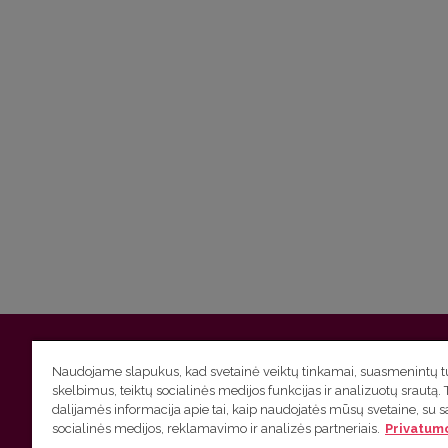
Vilniaus universitetas
Filologijos fakultetas | Universiteto g.
Naudojame slapukus, kad svetainė veiktų tinkamai, suasmenintų tu
skelbimus, teiktų socialinės medijos funkcijas ir analizuotų srautą. 
Studijų skyriaus
(studijų ir tvarkaraščio klausimai) tel. (0
dalijamės informacija apie tai, kaip naudojatės mūsų svetaine, su 
socialinės medijos, reklamavimo ir analizės partneriais.
Privatumo
Administracijos
(personalo, auditorijų ir komunikacijos kla