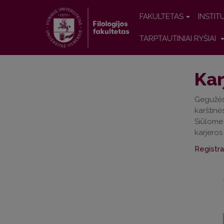
FAKULTETAS
INSTIT
TARPTAUTINIAI RYŠIAI
Ka
Gegu
žė
karštinė
Siūlome 
karjero
Registra