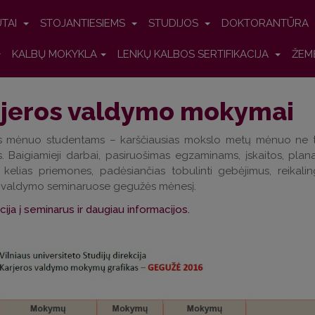
UTAI
STOJANTIESIEMS
STUDIJOS
DOKTORANTŪRA
KALBŲ MOKYKLA
LENKŲ KALBOS SERTIFIKACIJA
ŽEM
rjeros valdymo mokymai
s mėnuo studentams – karščiausias mokslo metų mėnuo ne tik d
s. Baigiamieji darbai, pasiruošimas egzaminams, įskaitos, plan
kelias priemones, padėsiančias tobulinti gebėjimus, reikalin
s valdymo seminaruose gegužės mėnesį
.
cija į seminarus ir daugiau informacijos.