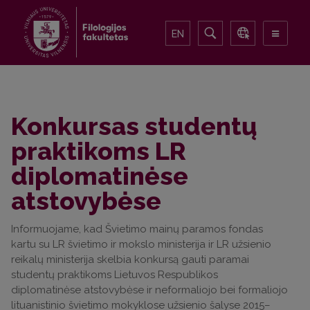
EN
Konkursas studentų
praktikoms LR
diplomatinėse
atstovybėse
Informuojame, kad Švietimo mainų paramos fondas
kartu su LR švietimo ir mokslo ministerija ir LR užsienio
reikalų ministerija skelbia konkursą gauti paramai
studentų praktikoms Lietuvos Respublikos
diplomatinėse atstovybėse ir neformaliojo bei formaliojo
lituanistinio švietimo mokyklose užsienio šalyse 2015–