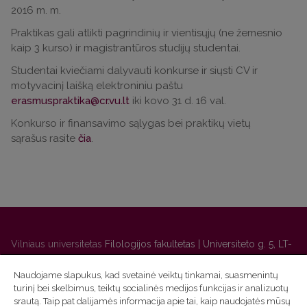
2016 m. m.
Praktikas gali atlikti pagrindinių ir vientisųjų (ne žemesnio
kaip 3 kurso) ir magistrantūros studijų studentai.
Studentai kviečiami dalyvauti konkurse ir siųsti CV ir
motyvacinį laišką elektroniniu paštu
erasmuspraktika@cr.vu.lt
iki kovo 31 d. 16 val.
Konkurso ir finansavimo sąlygas bei praktikų vietų
sąrašus rasite
čia
.
Vilniaus universitetas
Filologijos fakultetas | Universiteto g. 5, LT-
01131 Vilnius
Naudojame slapukus, kad svetainė veiktų tinkamai, suasmenintų
Studijų skyriaus
(studijų ir tvarkaraščio klausimai) tel. (0 5) 268
turinį bei skelbimus, teiktų socialinės medijos funkcijas ir analizuotų
7208 | El. paštas
studijos@flf.vu.lt
srautą. Taip pat dalijamės informacija apie tai, kaip naudojatės mūsų