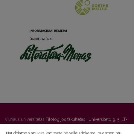
Vilniaus universitetas
Filologijos fakultetas | Universiteto g. 5, LT-
01131 Vilnius
Naudojame slapukus, kad svetainė veiktų tinkamai, suasmenintų