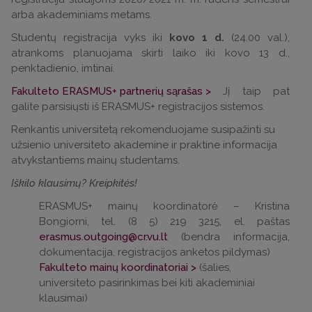
arba akademiniams metams.
Studentų registracija vyks iki
kovo 1 d.
(24.00 val.),
atrankoms planuojama skirti laiko iki kovo 13 d.,
penktadienio, imtinai.
Fakulteto ERASMUS+ partnerių sąrašas >
Jį taip pat
galite parsisiųsti iš ERASMUS+ registracijos sistemos.
Renkantis universitetą rekomenduojame susipažinti su
užsienio universiteto akademine ir praktine informacija
atvykstantiems mainų studentams.
Iškilo klausimų? Kreipkitės!
ERASMUS+ mainų koordinatorė – Kristina
Bongiorni, tel. (8 5) 219 3215, el. paštas
erasmus.outgoing@cr.vu.lt
(bendra informacija,
dokumentacija, registracijos anketos pildymas)
Fakulteto mainų koordinatoriai >
(šalies,
universiteto pasirinkimas bei kiti akademiniai
klausimai)