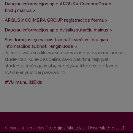
Daugiau informacijos apie ARQUS ir Coimbra Group
tinklų mainus >
ARQUS ir COIMBRA GROUP registracijos forma >
Daugiau informacijos apie dvišalių sutarčių mainus >
Susidomėjusieji mainais taip pat kviečiami daugiau
informacijos sužinoti renginiuose >
Jų metu vyks susitikimai su esamais ir buvusiais mainuose
studentais, kurie pasidalins savo patirtimi, taip pat
studentai turės galimybę sudalyvauti loterijoje ir laimėti
VU suvenyrus bei pasivaišinti.
#VU mainų iššūkis
Vilniaus universitetas
Filologijos fakultetas | Universiteto g. 5, LT-