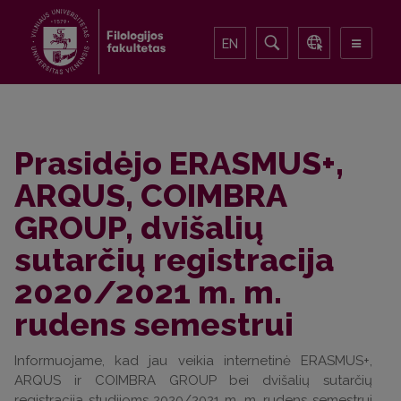
EN
Prasidėjo ERASMUS+,
ARQUS, COIMBRA
GROUP, dvišalių
sutarčių registracija
2020/2021 m. m.
rudens semestrui
Informuojame, kad jau veikia internetinė ERASMUS+,
ARQUS ir COIMBRA GROUP bei dvišalių sutarčių
registracija studijoms 2020/2021 m. m. rudens semestrui