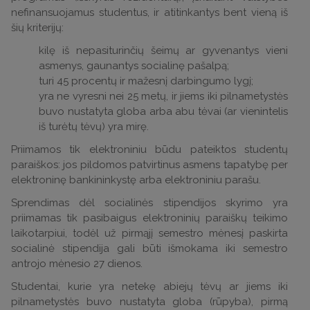
nefinansuojamus studentus, ir atitinkantys bent vieną iš
šių kriterijų:
kilę iš nepasiturinčių šeimų ar gyvenantys vieni
asmenys, gaunantys socialinę pašalpą;
turi 45 procentų ir mažesnį darbingumo lygį;
yra ne vyresni nei 25 metų, ir jiems iki pilnametystės
buvo nustatyta globa arba abu tėvai (ar vienintelis
iš turėtų tėvų) yra mirę.
Priimamos tik elektroniniu būdu pateiktos studentų
paraiškos: jos pildomos patvirtinus asmens tapatybę per
elektroninę bankininkystę arba elektroniniu parašu.
Sprendimas dėl socialinės stipendijos skyrimo yra
priimamas tik pasibaigus elektroninių paraiškų teikimo
laikotarpiui, todėl už pirmąjį semestro mėnesį paskirta
socialinė stipendija gali būti išmokama iki semestro
antrojo mėnesio 27 dienos.
Studentai, kurie yra netekę abiejų tėvų ar jiems iki
pilnametystės buvo nustatyta globa (rūpyba), pirmą