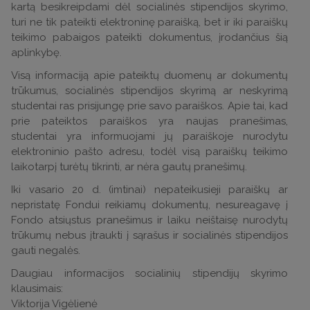
kartą besikreipdami dėl socialinės stipendijos skyrimo,
turi ne tik pateikti elektroninę paraišką, bet ir iki paraiškų
teikimo pabaigos pateikti dokumentus, įrodančius šią
aplinkybę.
Visą informaciją apie pateiktų duomenų ar dokumentų
trūkumus, socialinės stipendijos skyrimą ar neskyrimą
studentai ras prisijungę prie savo paraiškos. Apie tai, kad
prie pateiktos paraiškos yra naujas pranešimas,
studentai yra informuojami jų paraiškoje nurodytu
elektroninio pašto adresu, todėl visą paraiškų teikimo
laikotarpį turėtų tikrinti, ar nėra gautų pranešimų.
Iki vasario 20 d. (imtinai) nepateikusieji paraiškų ar
nepristatę Fondui reikiamų dokumentų, nesureagavę į
Fondo atsiųstus pranešimus ir laiku neištaisę nurodytų
trūkumų nebus įtraukti į sąrašus ir socialinės stipendijos
gauti negalės.
Daugiau informacijos socialinių stipendijų skyrimo
klausimais:
Viktorija Vigėlienė