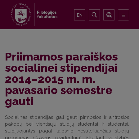
EN
Priimamos paraiškos
socialinei stipendijai
2014–2015 m. m.
pavasario semestre
gauti
Socialines stipendijas gali gauti pirmosios ir antrosios
pakopų bei vientisųjų studijų studentai ir studentai,
studijuojantys pagal laipsnio nesuteikiančias studijų
programas (išskyrus rezidentūrą), įskaitant valstybės