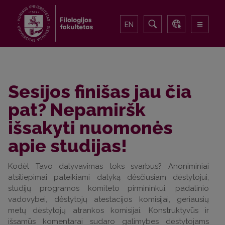
EN
Sesijos finišas jau čia
pat? Nepamiršk
išsakyti nuomonės
apie studijas!
Kodėl Tavo dalyvavimas toks svarbus? Anoniminiai
atsiliepimai pateikiami dalyką dėsčiusiam dėstytojui,
studijų programos komiteto pirmininkui, padalinio
vadovybei, dėstytojų atestacijos komisijai, geriausių
metų dėstytojų atrankos komisijai. Konstruktyvūs ir
išsamūs komentarai sudaro galimybes dėstytojams