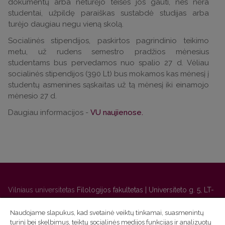
dokumentų arba neturėjo teisės jos gauti, nes nėra
studentai, užpildę paraiškas sustabdė studijas arba
turėjo daugiau negu vieną skolą.
Socialinės stipendijos, paskirtos pagrindinio teikimo
metu, už rudens semestro pradžios mėnesius
studentams bus pervedamos nuo spalio 27 d. Vėliau
socialinės stipendijos (390 Lt) bus mokamos kas mėnesį į
studentų asmenines sąskaitas už tą mėnesį iki einamojo
mėnesio 27 d.
Daugiau informacijos -
VU naujienose.
Vilniaus universitetas
Filologijos fakultetas | Universiteto g. 5, LT-
01131 Vilnius
Naudojame slapukus, kad svetainė veiktų tinkamai, suasmenintų
Studijų skyriaus
(studijų ir tvarkaraščio klausimai) tel. (0 5) 268
turinį bei skelbimus, teiktų socialinės medijos funkcijas ir analizuotų