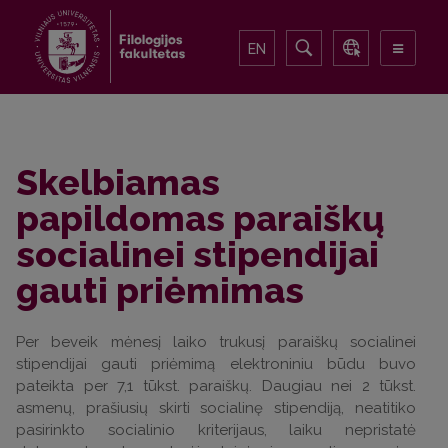
EN
Skelbiamas
papildomas paraiškų
socialinei stipendijai
gauti priėmimas
Per beveik mėnesį laiko trukusį paraiškų socialinei
stipendijai gauti priėmimą elektroniniu būdu buvo
pateikta per 7,1 tūkst. paraiškų. Daugiau nei 2 tūkst.
asmenų, prašiusių skirti socialinę stipendiją, neatitiko
pasirinkto socialinio kriterijaus, laiku nepristatė