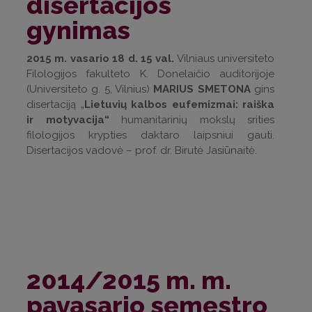
disertacijos
gynimas
2015 m. vasario 18 d. 15 val.
Vilniaus universiteto
Filologijos fakulteto K. Donelaičio auditorijoje
(Universiteto g. 5, Vilnius)
MARIUS SMETONA
gins
disertaciją „
Lietuvių kalbos eufemizmai: raiška
ir motyvacija“
humanitarinių mokslų srities
filologijos krypties daktaro laipsniui gauti.
Disertacijos vadovė – prof. dr. Birutė Jasiūnaitė.
2014/2015 m. m.
pavasario semestro