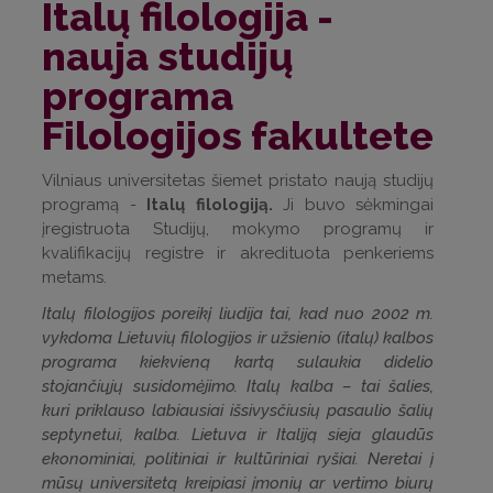
Italų filologija -
nauja studijų
programa
Filologijos fakultete
Vilniaus universitetas šiemet pristato naują studijų
programą -
Italų filologiją.
Ji buvo sėkmingai
įregistruota Studijų, mokymo programų ir
kvalifikacijų registre ir akredituota penkeriems
metams.
Italų filologijos poreikį liudija tai, kad nuo 2002 m.
vykdoma Lietuvių filologijos ir užsienio (italų) kalbos
programa kiekvieną kartą sulaukia didelio
stojančiųjų susidomėjimo. Italų kalba – tai šalies,
kuri priklauso labiausiai išsivysčiusių pasaulio šalių
septynetui, kalba. Lietuva ir Italiją sieja glaudūs
ekonominiai, politiniai ir kultūriniai ryšiai. Neretai į
mūsų universitetą kreipiasi įmonių ar vertimo biurų