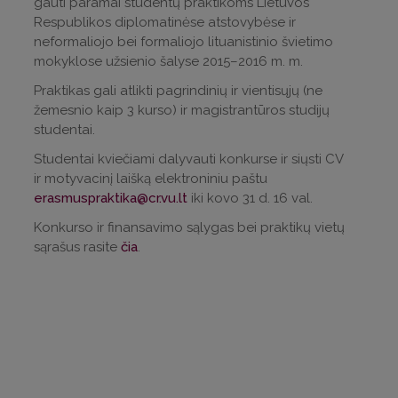
gauti paramai studentų praktikoms Lietuvos
Respublikos diplomatinėse atstovybėse ir
neformaliojo bei formaliojo lituanistinio švietimo
mokyklose užsienio šalyse 2015–2016 m. m.
Praktikas gali atlikti pagrindinių ir vientisųjų (ne
žemesnio kaip 3 kurso) ir magistrantūros studijų
studentai.
Studentai kviečiami dalyvauti konkurse ir siųsti CV
ir motyvacinį laišką elektroniniu paštu
erasmuspraktika@cr.vu.lt
iki kovo 31 d. 16 val.
Konkurso ir finansavimo sąlygas bei praktikų vietų
sąrašus rasite
čia
.