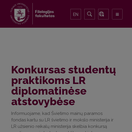
EN
Konkursas studentų
praktikoms LR
diplomatinėse
atstovybėse
Informuojame, kad Švietimo mainų paramos
fondas kartu su LR švietimo ir mokslo ministerija ir
LR užsienio reikalų ministerija skelbia konkursą