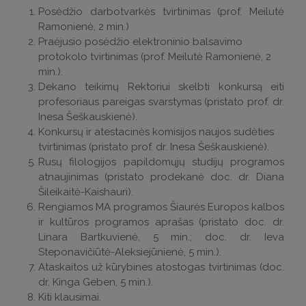
Posėdžio darbotvarkės tvirtinimas (
prof. Meilutė
Ramonienė, 2 min.)
Praėjusio posėdžio elektroninio balsavimo
protokolo tvirtinimas (prof. Meilutė Ramonienė, 2
min.).
Dekano teikimų Rektoriui skelbti konkursą eiti
profesoriaus pareigas svarstymas (pristato prof. dr.
Inesa Šeškauskienė).
Konkursų ir atestacinės komisijos naujos sudėties
tvirtinimas (pristato prof. dr. Inesa Šeškauskienė).
Rusų filologijos papildomųjų studijų programos
atnaujinimas (pristato prodekanė doc. dr. Diana
Šileikaitė-Kaishauri).
Rengiamos MA programos Šiaurės Europos kalbos
ir kultūros programos aprašas (pristato doc. dr.
Linara Bartkuvienė, 5 min.; doc. dr. Ieva
Steponavičiūtė-Aleksiejūnienė, 5 min.).
Ataskaitos už kūrybines atostogas tvirtinimas (doc.
dr. Kinga Geben, 5 min.).
Kiti klausimai.