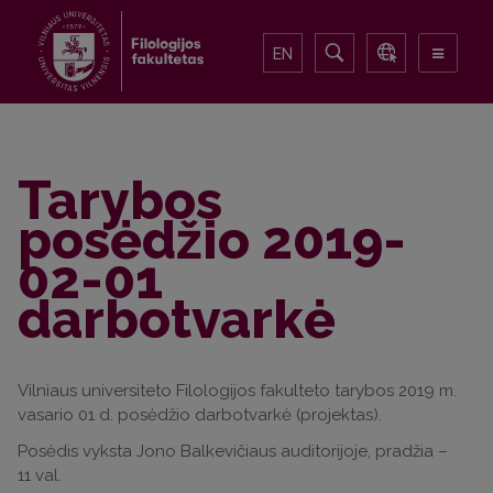
EN
Tarybos
posėdžio 2019-
02-01
darbotvarkė
Vilniaus universiteto Filologijos fakulteto tarybos 2019 m.
vasario 01 d. posėdžio darbotvarkė (projektas).
Posėdis vyksta Jono Balkevičiaus auditorijoje, pradžia –
11 val.