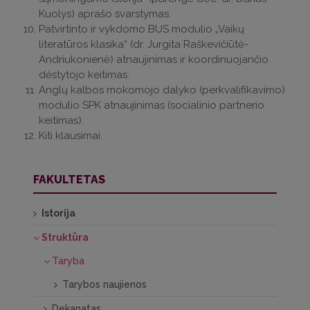
Kuolys) aprašo svarstymas.
Patvirtinto ir vykdomo BUS modulio „Vaikų
literatūros klasika“ (dr. Jurgita Raškevičiūtė-
Andriukonienė) atnaujinimas ir koordinuojančio
dėstytojo keitimas.
Anglų kalbos mokomojo dalyko (perkvalifikavimo)
modulio SPK atnaujinimas (socialinio partnerio
keitimas).
Kiti klausimai.
FAKULTETAS
Istorija
Struktūra
Taryba
Tarybos naujienos
Dekanatas