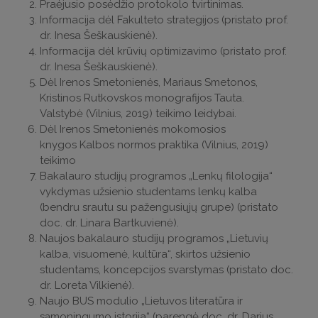
Praėjusio posėdžio protokolo tvirtinimas.
Informacija dėl Fakulteto strategijos (pristato prof.
dr. Inesa Šeškauskienė).
Informacija dėl krūvių optimizavimo (pristato prof.
dr. Inesa Šeškauskienė).
Dėl Irenos Smetonienės, Mariaus Smetonos,
Kristinos Rutkovskos monografijos Tauta.
Valstybė (Vilnius, 2019) teikimo leidybai.
Dėl Irenos Smetonienės mokomosios
knygos Kalbos normos praktika (Vilnius, 2019)
teikimo
Bakalauro studijų programos „Lenkų filologija“
vykdymas užsienio studentams lenkų kalba
(bendru srautu su pažengusiųjų grupe) (pristato
doc. dr. Linara Bartkuvienė).
Naujos bakalauro studijų programos „Lietuvių
kalba, visuomenė, kultūra“, skirtos užsienio
studentams, koncepcijos svarstymas (pristato doc.
dr. Loreta Vilkienė).
Naujo BUS modulio „Lietuvos literatūra ir
sąmoningumo istorija“ (parengė doc. dr. Darius