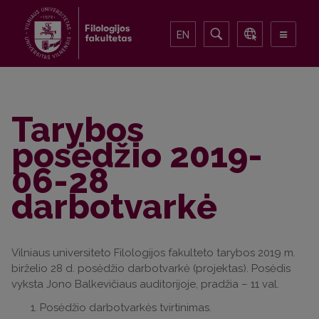
EN
Tarybos
posėdžio 2019-
06-28
darbotvarkė
Vilniaus universiteto Filologijos fakulteto tarybos 2019 m.
birželio 28 d. posėdžio darbotvarkė (projektas). Posėdis
vyksta Jono Balkevičiaus auditorijoje, pradžia – 11 val.
Posėdžio darbotvarkės tvirtinimas.