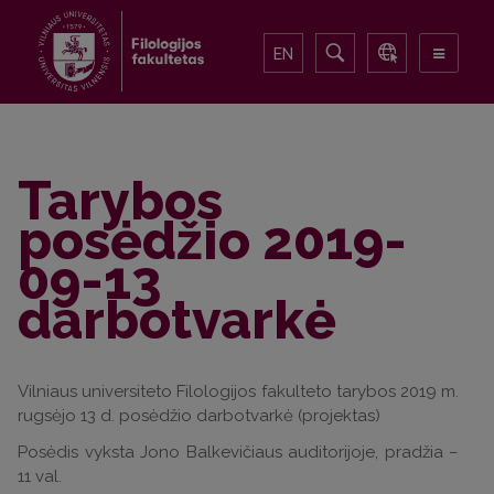
EN
Tarybos
posėdžio 2019-
09-13
darbotvarkė
Vilniaus universiteto Filologijos fakulteto tarybos 2019 m.
rugsėjo 13 d. posėdžio darbotvarkė (projektas)
Posėdis vyksta Jono Balkevičiaus auditorijoje, pradžia –
11 val.