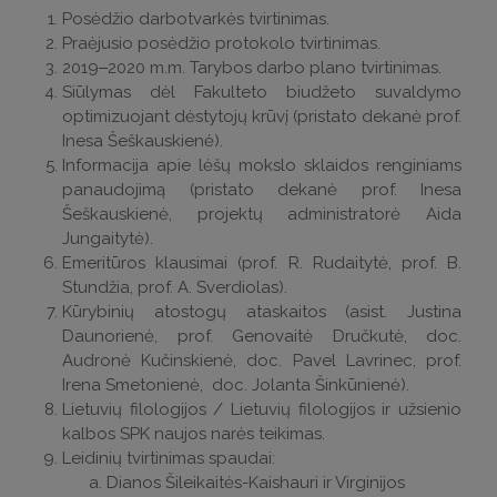
Posėdžio darbotvarkės tvirtinimas.
Praėjusio posėdžio protokolo tvirtinimas.
2019‒2020 m.m. Tarybos darbo plano tvirtinimas.
Siūlymas dėl Fakulteto biudžeto suvaldymo
optimizuojant dėstytojų krūvį (pristato dekanė prof.
Inesa Šeškauskienė).
Informacija apie lėšų mokslo sklaidos renginiams
panaudojimą (pristato dekanė prof. Inesa
Šeškauskienė, projektų administratorė Aida
Jungaitytė).
Emeritūros klausimai (prof. R. Rudaitytė, prof. B.
Stundžia, prof. A. Sverdiolas).
Kūrybinių atostogų ataskaitos (asist. Justina
Daunorienė, prof. Genovaitė Dručkutė, doc.
Audronė Kučinskienė, doc. Pavel Lavrinec, prof.
Irena Smetonienė, doc. Jolanta Šinkūnienė).
Lietuvių filologijos / Lietuvių filologijos ir užsienio
kalbos SPK naujos narės teikimas.
Leidinių tvirtinimas spaudai:
Dianos Šileikaitės-Kaishauri ir Virginijos