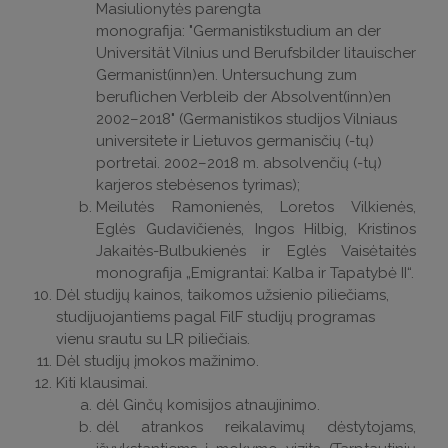
Masiulionytės parengta
monografija: "Germanistikstudium an der
Universität Vilnius und Berufsbilder litauischer
Germanist(inn)en. Untersuchung zum
beruflichen Verbleib der Absolvent(inn)en
2002–2018" (Germanistikos studijos Vilniaus
universitete ir Lietuvos germanisčių (-tų)
portretai. 2002–2018 m. absolvenčių (-tų)
karjeros stebėsenos tyrimas);
Meilutės Ramonienės, Loretos Vilkienės,
Eglės Gudavičienės, Ingos Hilbig, Kristinos
Jakaitės-Bulbukienės ir Eglės Vaisėtaitės
monografija „Emigrantai: Kalba ir Tapatybė II“.
Dėl studijų kainos, taikomos užsienio piliečiams,
studijuojantiems pagal FilF studijų programas
vienu srautu su LR piliečiais.
Dėl studijų įmokos mažinimo.
Kiti klausimai.
dėl Ginčų komisijos atnaujinimo.
dėl atrankos reikalavimų dėstytojams,