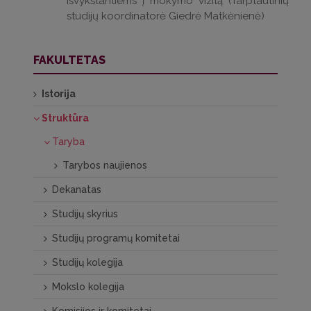
išvykstantiems į mokymo vizitą (Tarptautinių
studijų koordinatorė Giedrė Matkėnienė)
FAKULTETAS
Istorija
Struktūra
Taryba
Tarybos naujienos
Dekanatas
Studijų skyrius
Studijų programų komitetai
Studijų kolegija
Mokslo kolegija