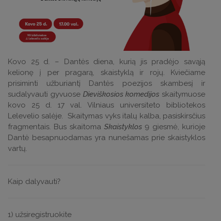
Kovo 25 d. – Dantės diena, kurią jis pradėjo savąją
kelionę į per pragarą, skaistyklą ir rojų. Kviečiame
prisiminti užburiantį Dantės poezijos skambesį ir
sudalyvauti gyvuose
Dieviškosios komedijos
skaitymuose
kovo 25 d. 17 val. Vilniaus universiteto bibliotekos
Lelevelio salėje. Skaitymas vyks italų kalba, pasiskirsčius
fragmentais. Bus skaitoma
Skaistyklos
9 giesmė, kurioje
Dantė besapnuodamas yra nunešamas prie skaistyklos
vartų.
Kaip dalyvauti?
1) užsiregistruokite