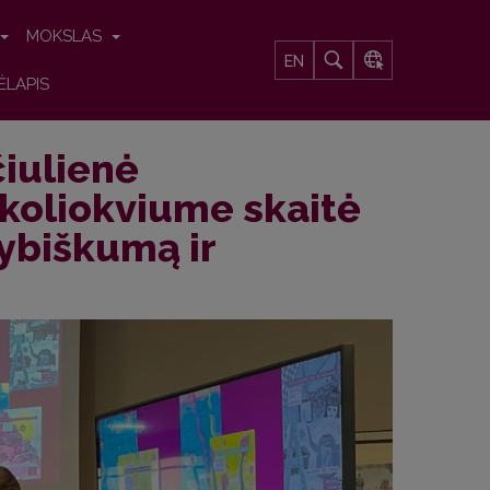
MOKSLAS
EN
ĖLAPIS
iulienė
 koliokviume skaitė
ybiškumą ir