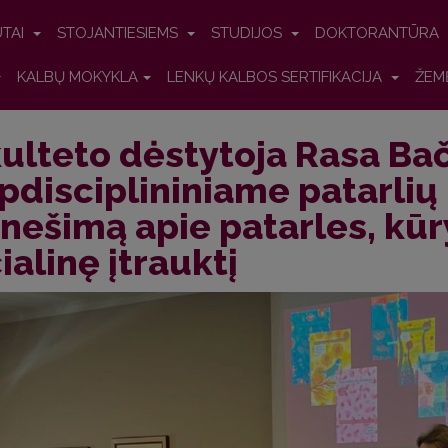
UTAI
STOJANTIESIEMS
STUDIJOS
DOKTORANTŪRA
KALBŲ MOKYKLA
LENKŲ KALBOS SERTIFIKACIJA
ŽEM
ulteto dėstytoja Rasa Bač
pdisciplininiame patarlių
nešimą apie patarles, kūr
ialinę įtrauktį