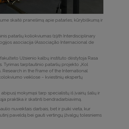
iume skaitė pranešimą apie patarles, kūrybiškumą ir
inis patarlių koliokviumas (19th Interdisciplinary
gijos asociacija (Associação Internacional de
s fakulteto Užsienio kalbų instituto dėstytoja Rasa
s. Tyrimas tarptautinio patarlių projekto „Kol
n. Research in the Frame of the International
 kolokviumo veiklose – kviestinių ekspertų
 abipusį mokymąsi tarp specialistų iš įvairių šalių ir
erąja praktika ir skatinti bendradarbiavimą.
aulio nuveiktais darbais, bet ir puiki vieta, kur
rptautinį paveldą bei gauti vertingų įžvalgų tolesniems