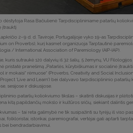
o dėstytoja Rasa Bačiulienė Tarpdisciplininiame patarlių koliokv
 įtrauktį
lapkričio 2–9 d. d. Taviroje, Portugalijoje vyko 19-as Tarpdisciplin
um on Proverbs), kurį kasmet organizuoja Tarptautinė paremiolo
ogia / International Association of Paremiology (AIP-IAP).
e, kuris sutraukė 120 dalyvių iš 32 šalių, 5 žemynų, VU Filologijo
nė pristatė pranešimą „Patarlės, kūrybiškumas ir socialinė įtraukti
tol ir mokaisi“ rėmuose“ (Proverbs, Creativity and Social Inclusio
Project ‘Live and Learn’) bei dalyvavo tarpdisciplininio patarlių
e, sesijose ir diskusijose.
plininio patarlių koliokviumo tikslas – skatinti diskusijas ir plėtoti
iena kitą papildančių mokslo ir kultūros sričių, siekiant dalintis g
kviumas – tai reta galimybė ne tik susipažinti su tyrėjų iš viso pas
ai, folkloristai, istorikai, paremiografai, vertėjai gali aptarti ta
 bei bendradarbiavimui.