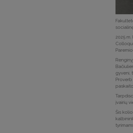
Fakultet
socialinę
2025 m. 
Colloqui
Paremiol
Renginyj
Bačiulie
gyveni, 
Proverb 
paskaitos
Tarpdisci
įvairių v
Šis kolio
kalbinink
tyrimams