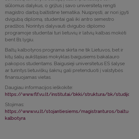
siūlomus dalykus, o grįžus į savo universitetą rengti
magistro darbą baltistine tematika. Nuspręsti, ar nori įgyti
dvigubą diplomą, studentai gali iki antro semestro
pradžios. Norintys dalyvauti dvigubo diplomo
programoje studentai turi lietuvių ir latvių kalbas mokėti
bent B1 lygiu.
Baltų kalbotyros programa skirta ne tik Lietuvos, bet ir
kitų šalių aukštąsias mokyklas baigusiems bakalauro
pakopos studentams. Baigusieji universitetus ES šalyse
ar turintys lietuviškų šaknų gali pretenduoti į valstybės
finansuojamas vietas.
Daugiau informacijos ieškokite:
https://www.flf.vu.lt/institutai/bkki/struktura/bk/studijos
Stojimas:
https://www.vu.lt/stojantiesiems/magistranturos/baltu-
kalbotyra