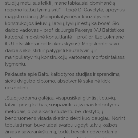
studijų metu susitelkti į mane labiausiai dominančią
regiono kalbų tyrimų sritį.“ – teigė D. Gavelytė, apgynusi
magistro darbą „Manipuliatyvinės ir kauzatyvinės
konstrukcijos lietuvių, latvių, lyvių ir estų kalbose“. Šio
darbo vadovas – prof. dr. Jurgis Pakerys (VU Baltistikos
katedra), mokslinė konsultantė – prof. dr. Ilze Lokmane
(LU Latvistikos ir baltistikos skyrius). Magistrantė savo
darbe siekė ištirti ir palyginti kauzatyvinių ir
manipuliatyvinių konstrukcijų vartoseną morfosintaksės
lygmeniu.
Paklausta apie Baltų kalbotyros studijas ir sprendimą
siekti dvigubo diplomo, absolventė sakė nė kiek
nesigailinti.
„Studijuodama galėjau visapusiškai gilintis į lietuvių,
latvių, prūsų kalbas, susipažinti su įvairiais kalbotyros
metodais, o palaikanti studentų bei dėstytojų
bendruomenė visada skatino siekti kuo daugiau. Norint
tobulėti man buvo labai svarbu ugdyti latvių kalbos
žinias ir savarankiškumą, todėl beveik nedvejodama