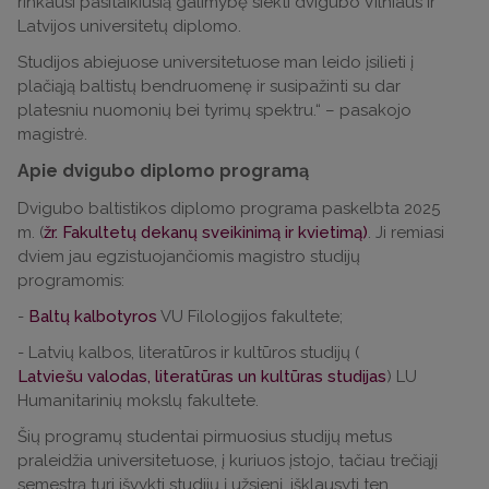
rinkausi pasitaikiusią galimybę siekti dvigubo Vilniaus ir
Latvijos universitetų diplomo.
Studijos abiejuose universitetuose man leido įsilieti į
plačiąją baltistų bendruomenę ir susipažinti su dar
platesniu nuomonių bei tyrimų spektru.“ – pasakojo
magistrė.
Apie dvigubo diplomo programą
Dvigubo baltistikos diplomo programa paskelbta 2025
m. (
žr. Fakultetų dekanų sveikinimą ir kvietimą)
. Ji remiasi
dviem jau egzistuojančiomis magistro studijų
programomis:
-
Baltų kalbotyros
VU Filologijos fakultete;
- Latvių kalbos, literatūros ir kultūros studijų (
Latviešu valodas, literatūras un kultūras studijas
) LU
Humanitarinių mokslų fakultete.
Šių programų studentai pirmuosius studijų metus
praleidžia universitetuose, į kuriuos įstojo, tačiau trečiąjį
semestrą turi išvykti studijų į užsienį, išklausyti ten