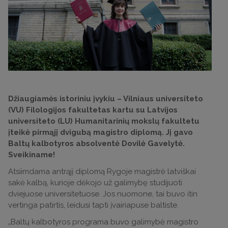
Džiaugiamės istoriniu įvykiu – Vilniaus universiteto
(VU) Filologijos fakultetas kartu su Latvijos
universiteto (LU) Humanitarinių mokslų fakultetu
įteikė pirmąjį dvigubą magistro diplomą. Jį gavo
Baltų kalbotyros absolventė Dovilė Gavelytė.
Sveikiname!
Atsiimdama antrąjį diplomą Rygoje magistrė latviškai
sakė kalbą, kurioje dėkojo už galimybę studijuoti
dviejuose universitetuose. Jos nuomone, tai buvo itin
vertinga patirtis, leidusi tapti įvairiapuse baltiste.
„Baltų kalbotyros programa buvo galimybė magistro