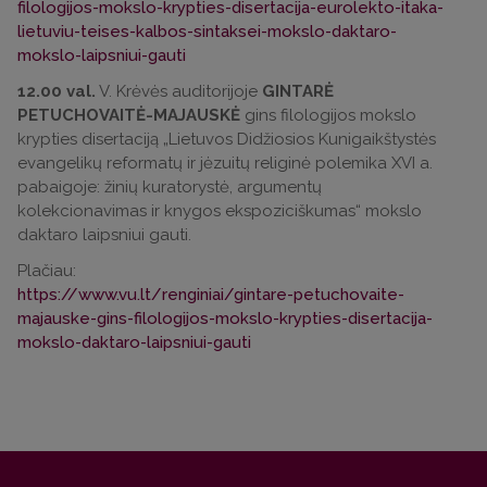
filologijos-mokslo-krypties-disertacija-eurolekto-itaka-
lietuviu-teises-kalbos-sintaksei-mokslo-daktaro-
mokslo-laipsniui-gauti
12.00 val.
V. Krėvės auditorijoje
GINTARĖ
PETUCHOVAITĖ-MAJAUSKĖ
gins filologijos mokslo
krypties disertaciją „Lietuvos Didžiosios Kunigaikštystės
evangelikų reformatų ir jėzuitų religinė polemika XVI a.
pabaigoje: žinių kuratorystė, argumentų
kolekcionavimas ir knygos ekspoziciškumas“ mokslo
daktaro laipsniui gauti.
Plačiau:
https://www.vu.lt/renginiai/gintare-petuchovaite-
majauske-gins-filologijos-mokslo-krypties-disertacija-
mokslo-daktaro-laipsniui-gauti