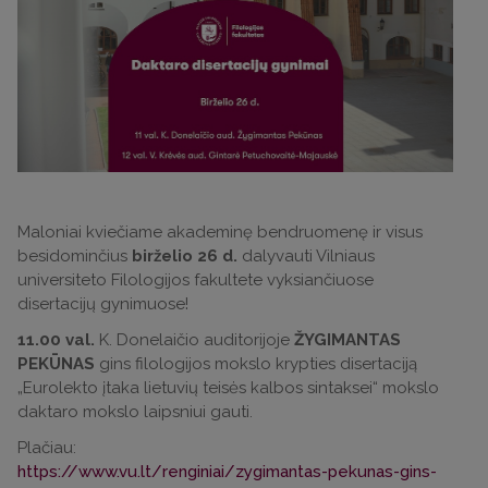
Maloniai kviečiame akademinę bendruomenę ir visus
besidominčius
birželio 26 d.
dalyvauti Vilniaus
universiteto Filologijos fakultete vyksiančiuose
disertacijų gynimuose!
11.00 val.
K. Donelaičio auditorijoje
ŽYGIMANTAS
PEKŪNAS
gins filologijos mokslo krypties disertaciją
„Eurolekto įtaka lietuvių teisės kalbos sintaksei“ mokslo
daktaro mokslo laipsniui gauti.
Plačiau:
https://www.vu.lt/renginiai/zygimantas-pekunas-gins-