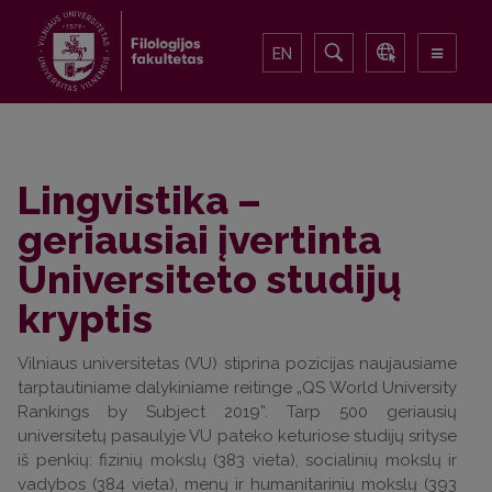
EN
Lingvistika –
geriausiai įvertinta
Universiteto studijų
kryptis
Vilniaus universitetas (VU) stiprina pozicijas naujausiame
tarptautiniame dalykiniame reitinge „QS World University
Rankings by Subject 2019”. Tarp 500 geriausių
universitetų pasaulyje VU pateko keturiose studijų srityse
iš penkių: fizinių mokslų (383 vieta), socialinių mokslų ir
vadybos (384 vieta), menų ir humanitarinių mokslų (393