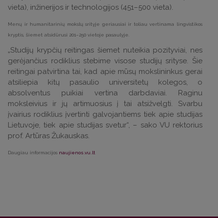
vieta), inžinerijos ir technologijos (451–500 vieta).
Menų ir humanitarinių mokslų srityje geriausiai ir toliau vertinama lingvistikos
kryptis, šiemet atsidūrusi 201–250 vietoje pasaulyje.
„Studijų krypčių reitingas šiemet nuteikia pozityviai, nes
gerėjančius rodiklius stebime visose studijų srityse. Šie
reitingai patvirtina tai, kad apie mūsų mokslininkus gerai
atsiliepia kitų pasaulio universitetų kolegos, o
absolventus puikiai vertina darbdaviai. Raginu
moksleivius ir jų artimuosius į tai atsižvelgti. Svarbu
įvairius rodiklius įvertinti galvojantiems tiek apie studijas
Lietuvoje, tiek apie studijas svetur“, – sako VU rektorius
prof. Artūras Žukauskas.
Daugiau informacijos
naujienos.vu.lt