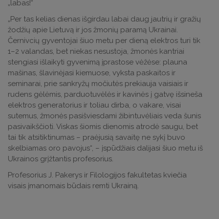
„labas!“
„Per tas kelias dienas išgirdau labai daug jautrių ir gražių
žodžių apie Lietuvą ir jos žmonių paramą Ukrainai.
Černivcių gyventojai šiuo metu per dieną elektros turi tik
1–2 valandas, bet niekas nesustoja, žmonės kantriai
stengiasi išlaikyti gyvenimą įprastose vėžėse: plauna
mašinas, šlavinėjasi kiemuose, vyksta paskaitos ir
seminarai, prie sankryžų močiutės prekiauja vaisiais ir
rudens gėlėmis, parduotuvėlės ir kavinės į gatvę išsineša
elektros generatorius ir toliau dirba, o vakare, visai
sutemus, žmonės pasišviesdami žibintuvėliais veda šunis
pasivaikščioti. Viskas šiomis dienomis atrodė saugu, bet
tai tik atsitiktinumas – praėjusią savaitę ne sykį buvo
skelbiamas oro pavojus“, – įspūdžiais dalijasi šiuo metu iš
Ukrainos grįžtantis profesorius.
Profesorius J. Pakerys ir Filologijos fakultetas kviečia
visais įmanomais būdais remti Ukrainą.