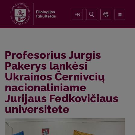
EN
Profesorius Jurgis
Pakerys lankėsi
Ukrainos Černivcių
nacionaliniame
Jurijaus Fedkovičiaus
universitete