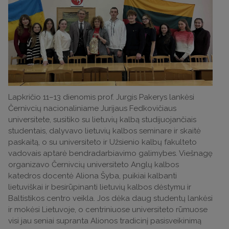
Lapkričio 11–13 dienomis prof. Jurgis Pakerys lankėsi
Černivcių nacionaliniame Jurijaus Fedkovičiaus
universitete, susitiko su lietuvių kalbą studijuojančiais
studentais, dalyvavo lietuvių kalbos seminare ir skaitė
paskaitą, o su universiteto ir Užsienio kalbų fakulteto
vadovais aptarė bendradarbiavimo galimybes. Viešnagę
organizavo Černivcių universiteto Anglų kalbos
katedros docentė Aliona Šyba, puikiai kalbanti
lietuviškai ir besirūpinanti lietuvių kalbos dėstymu ir
Baltistikos centro veikla. Jos dėka daug studentų lankėsi
ir mokėsi Lietuvoje, o centriniuose universiteto rūmuose
visi jau seniai supranta Alionos tradicinį pasisveikinimą