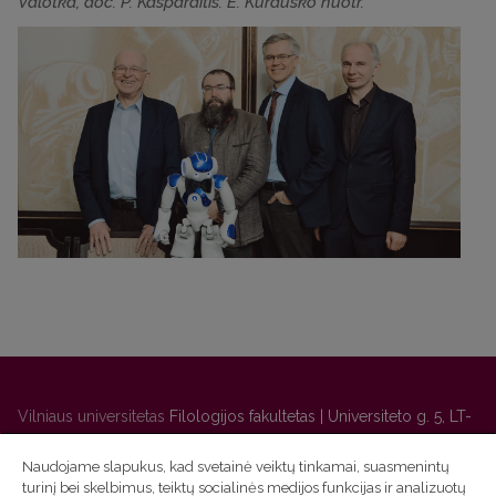
Valotka, doc. P. Kasparaitis. E. Kurausko nuotr.
Vilniaus universitetas
Filologijos fakultetas | Universiteto g. 5, LT-
01131 Vilnius
Naudojame slapukus, kad svetainė veiktų tinkamai, suasmenintų
Studijų skyriaus
(studijų ir tvarkaraščio klausimai) tel. (0 5) 268
turinį bei skelbimus, teiktų socialinės medijos funkcijas ir analizuotų