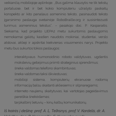
veikiančią mobiliojoje aplinkoje. „Bus galima klausytis ne tik tekstų
portaluose, bet ir bet kokio kompiuteriu užrašyto paskaitų
konspekto ar kito panašaus asmeninio teksto, pasinaudoti teksto
įgarsinimo paslauga svetainėje RoboBraille.org ir susisintezuoti
turimus asmeninius tekstus“, – pasakojo doc. P. Kasparaitis.
Siekiama, kad projekto LIEPA2 metu sukurtomis paslaugomis
nemokamai galėtų kasdien naudotis mokiniai, studentai, verslo
atstovai, aklieji ir apskritai kiekvienas visuomenės narys. Projekto
metu bus sukurtos tokios paslaugos:
interaktyvaus humonoidinio roboto valdytuvas, ugdantis
moksleivių gebėjimus priimti strateginius sprendimus;
šneka valdomas telefono skambintuvas;
šneka valdomas taksi iškviestuvas;
mobilioji sistema, kompiuterių ekranuose rodomą
informaciją balsu skaitanti akliesiems ir silpnaregiams;
interneto naujienų skaitytuvas, kai vartotojas pageidavimus
pareiškia šnekėdamas;
tarpkalbinį lietuvių – kinų kalbų komunikatorių.
Iš kairės į dešinę: prof. A. L. Telksnys, prof. V. Kardelis, dr. A.