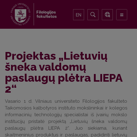
EN
Projektas „Lietuvių
šneka valdomų
paslaugų plėtra LIEPA
2“
Vasario 1 d. Vilniaus universiteto Filologijos fakulteto
Taikomosios kalbotyros instituto mokslininkai ir kolegos
informacinių technologijų specialistai iš įvairių mokslo
institucijų pristatė projektą „Lietuvių šneka valdomų
paslaugų plėtra LIEPA 2“. Juo siekiama, kuriant
skaitmeninius produktus ir paslaugas, padidinti lietuvių