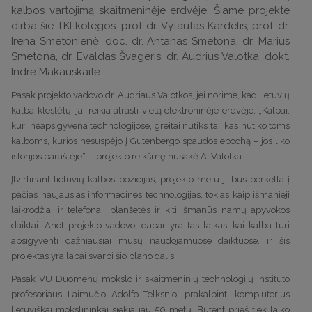
kalbos vartojimą skaitmeninėje erdvėje. Šiame projekte
dirba šie TKI kolegos: prof. dr. Vytautas Kardelis, prof. dr.
Irena Smetonienė, doc. dr. Antanas Smetona, dr. Marius
Smetona, dr. Evaldas Švageris, dr. Audrius Valotka, dokt.
Indrė Makauskaitė.
Pasak projekto vadovo dr. Audriaus Valotkos, jei norime, kad lietuvių
kalba klestėtų, jai reikia atrasti vietą elektroninėje erdvėje. „Kalbai,
kuri neapsigyvena technologijose, greitai nutiks tai, kas nutiko toms
kalboms, kurios nesuspėjo į Gutenbergo spaudos epochą – jos liko
istorijos paraštėje“, – projekto reikšmę nusakė A. Valotka.
Įtvirtinant lietuvių kalbos pozicijas, projekto metu ji bus perkelta į
pačias naujausias informacines technologijas, tokias kaip išmanieji
laikrodžiai ir telefonai, planšetės ir kiti išmanūs namų apyvokos
daiktai. Anot projekto vadovo, dabar yra tas laikas, kai kalba turi
apsigyventi dažniausiai mūsų naudojamuose daiktuose, ir šis
projektas yra labai svarbi šio plano dalis.
Pasak VU Duomenų mokslo ir skaitmeninių technologijų instituto
profesoriaus Laimučio Adolfo Telksnio, prakalbinti kompiuterius
lietuviškai mokslininkai siekia jau 50 metų. Būtent prieš tiek laiko