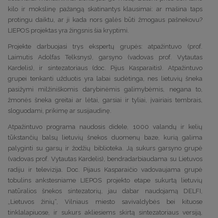
kilo ir mokslinę pažangą skatinantys klausimai: ar mašina taps
protingu daiktu, ar ji kada nors galės būti žmogaus pašnekovu?
LIEPOS projektas yra žingsnis šia kryptimi.
Projekte darbuojasi trys ekspertų grupės: atpažintuvo (prof.
Laimutis Adolfas Telksnys), garsyno (vadovas prof. Vytautas
Kardelis), ir sintezatoriaus (doc. Pijus Kasparaitis). Atpažintuvo
grupei tenkanti užduotis yra labai sudėtinga, nes lietuvių šneka
pasižymi milžiniškomis darybinėmis galimybėmis, negana to,
žmonės šneka greitai ar lėtai, garsiai ir tyliai, įvairiais tembrais,
sloguodami, prikimę ar susijaudinę.
Atpažintuvo programa naudosis didele, 1000 valandų ir kelių
tūkstančių balsų lietuvių šnekos duomenų baze, kurią galima
palyginti su garsų ir žodžių biblioteka. Ją sukurs garsyno grupė
(vadovas prof. Vytautas Kardelis), bendradarbiaudama su Lietuvos
radiju ir televizija. Doc. Pijaus Kasparaičio vadovaujama grupė
tobulins ankstesniame LIEPOS projekto etape sukurtą lietuvių
natūralios šnekos sintezatorių, jau dabar naudojamą DELFI,
„Lietuvos žinių“, Vilniaus miesto savivaldybės bei kituose
tinklalapiuose, ir sukurs akliesiems skirtą sintezatoriaus versiją,