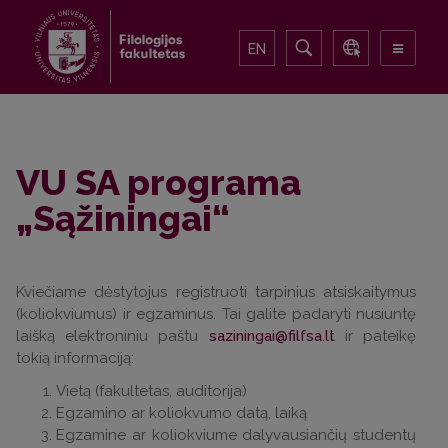
EN
VU SA programa
„Sąžiningai“
Kviečiame dėstytojus registruoti tarpinius atsiskaitymus
(koliokviumus) ir egzaminus. Tai galite padaryti nusiuntę
laišką elektroniniu paštu
saziningai@filfsa.lt
ir pateikę
tokią informaciją:
Vietą (fakultetas, auditorija)
Egzamino ar koliokvumo datą, laiką
Egzamine ar koliokviume dalyvausiančių studentų