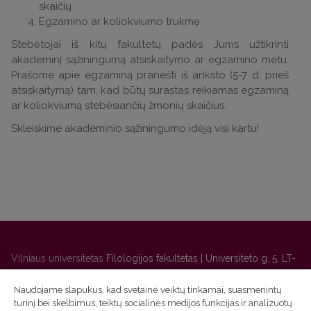
skaičių
Egzamino ar koliokviumo trukmę
Stebėtojai iš kitų fakultetų padės Jums užtikrinti
akademinį sąžiningumą atsiskaitymo ar egzamino metu.
Prašome apie egzaminą pranešti iš anksto (5-7 d. prieš
atsiskaitymą) tam, kad būtų surastas reikiamas egzaminą
ar koliokviumą stebėsiančių žmonių skaičius.
Skleiskime akademinio sąžiningumo idėją visi kartu!
Vilniaus universitetas
Filologijos fakultetas | Universiteto g. 5, LT-
01131 Vilnius
Naudojame slapukus, kad svetainė veiktų tinkamai, suasmenintų
Studijų skyriaus
(studijų ir tvarkaraščio klausimai) tel. (0 5) 268
turinį bei skelbimus, teiktų socialinės medijos funkcijas ir analizuotų
7208 | El. paštas
studijos@flf.vu.lt