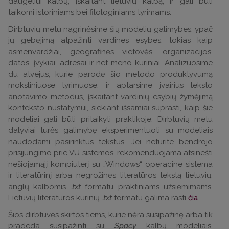
daugeliui kalbų, įskaitant lietuvių kalbą, ir gali būti
taikomi istoriniams bei filologiniams tyrimams.
Dirbtuvių metu nagrinėsime šių modelių galimybes, ypač
jų gebėjimą atpažinti vardines esybes, tokias kaip
asmenvardžiai, geografinės vietovės, organizacijos,
datos, įvykiai, adresai ir net meno kūriniai. Analizuosime
du atvejus, kurie parodė šio metodo produktyvumą
moksliniuose tyrimuose, ir aptarsime įvairius teksto
anotavimo metodus, įskaitant vardinių esybių žymėjimą
konteksto nustatymui, siekiant išsamiai suprasti, kaip šie
modeliai gali būti pritaikyti praktikoje. Dirbtuvių metu
dalyviai turės galimybę eksperimentuoti su modeliais
naudodami pasirinktus tekstus. Jei neturite bendrojo
prisijungimo prie VU sistemos, rekomenduojama atsinešti
nešiojamąjį kompiuterį su „Windows“ operacine sistema
ir literatūrinį arba negrožinės literatūros tekstą lietuvių,
anglų kalbomis
.txt
formatu praktiniams užsiėmimams.
Lietuvių literatūros kūrinių
.txt
formatu galima rasti
čia
.
Šios dirbtuvės skirtos tiems, kurie nėra susipažinę arba tik
pradeda susipažinti su
Spacy
kalbų modeliais.