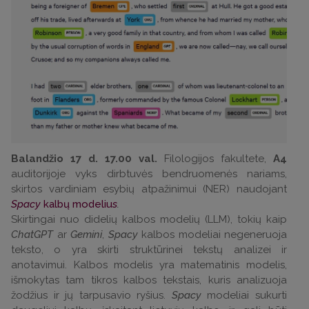
Balandžio 17 d. 17.00 val.
Filologijos fakultete,
A4
auditorijoje vyks dirbtuvės bendruomenės nariams,
skirtos vardiniam esybių atpažinimui (NER) naudojant
Spacy
kalbų modeliu
s
.
Skirtingai nuo didelių kalbos modelių (LLM), tokių kaip
ChatGPT
ar
Gemini
,
Spacy
kalbos modeliai negeneruoja
teksto, o yra skirti struktūrinei tekstų analizei ir
anotavimui. Kalbos modelis yra matematinis modelis,
išmokytas tam tikros kalbos tekstais, kuris analizuoja
žodžius ir jų tarpusavio ryšius.
Spacy
modeliai sukurti