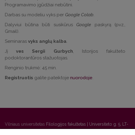
Programavimo įgūdžiai nebūtini.
Darbas su modeliu vyks per
Google Colab
.
Dalyviui būtina būti susikūrus
Google
paskyrą (pvz.,
Gmail).
Seminaras
vyks anglų kalba
.
Jį
ves Sergii Gurbych
, Istorijos fakulteto
podoktorantūros stažuotojas.
Renginio trukmė: 45 min.
Registruotis
galite pateiktoje
nuorodoje
.
Vilniaus universitetas
Filologijos fakultetas | Universiteto g. 5, LT-
01131 Vilnius