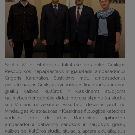
Spalio 22 d. Filologijos fakultete apsilankė Graikijos
Respublikos nepaprastasis ir įgaliotasis ambasadorius
Grigoris Karahalios. Susitikimo metu ambasadorius
pristatė naujas Graikijos vyriausybės finansinės paramos
graikų kalbos, kultūros ir klasikinėms studijoms
galimybes bei pabrėžė didelį interesą stiprinti šią studijų
sritį Vilniaus universitete. Fakulteto dekanas prof. dr.
Mindaugas Kvietkauskas ir Klasikinės filologijos katedros
vedėjas doc. dr. Vilius Bartninkas apibūdino
ambasadoriui dabartinę senosios ir naujosios graikų
kalbos bei kultūros studijų situaciją, aptarė aktualiausius