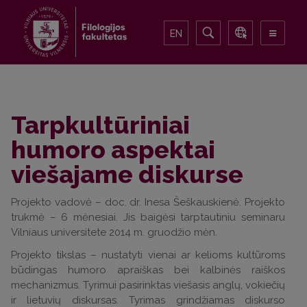
EN
Tarpkultūriniai
humoro aspektai
viešajame diskurse
Projekto vadovė – doc. dr. Inesa Šeškauskienė. Projekto
trukmė – 6 mėnesiai. Jis baigėsi tarptautiniu seminaru
Vilniaus universitete 2014 m. gruodžio mėn.
Projekto tikslas – nustatyti vienai ar kelioms kultūroms
būdingas humoro apraiškas bei kalbinės raiškos
mechanizmus. Tyrimui pasirinktas viešasis anglų, vokiečių
ir lietuvių diskursas. Tyrimas grindžiamas diskurso