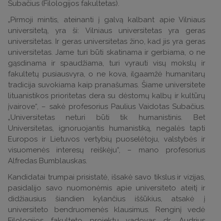
Subačius (Filologijos fakultetas).
„Pirmoji mintis, ateinanti į galvą kalbant apie Vilniaus
universitetą, yra ši: Vilniaus universitetas yra geras
universitetas. Ir geras universitetas žino, kad jis yra geras
universitetas. Jame turi būti skatinama ir gerbiama, o ne
gąsdinama ir spaudžiama, turi vyrauti visų mokslų ir
fakultetų pusiausvyra, o ne kova, ilgaamžė humanitarų
tradicija suvokiama kaip pranašumas. Šiame universitete
lituanistikos prioritetas dera su dėstomų kalbų ir kultūrų
įvairove“, – sakė profesorius Paulius Vaidotas Subačius.
„Universitetas neturi būti tik humanistinis. Bet
Universitetas, ignoruojantis humanistiką, negalės tapti
Europos ir Lietuvos vertybių puoselėtoju, valstybės ir
visuomenės interesų reiškėju“, – mano profesorius
Alfredas Bumblauskas.
Kandidatai trumpai prisistatė, išsakė savo tikslus ir vizijas,
pasidalijo savo nuomonėmis apie universiteto ateitį ir
didžiausius šiandien kylančius iššūkius, atsakė į
universiteto bendruomenės klausimus. Renginį vedė
Filologijos fakulteto projektų vadovas dr. Audrius