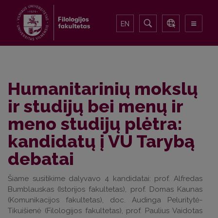
EN
Humanitarinių mokslų
ir studijų bei menų ir
meno studijų plėtra:
kandidatų į VU Tarybą
debatai
Šiame susitikime dalyvavo 4 kandidatai: prof. Alfredas
Bumblauskas (Istorijos fakultetas), prof. Domas Kaunas
(Komunikacijos fakultetas), doc. Audinga Peluritytė-
Tikuišienė (Filologijos fakultetas), prof. Paulius Vaidotas