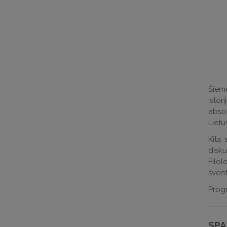
Šieme
istor
absol
Lietu
Kitą 
disku
Filol
šven
Prog
SPA