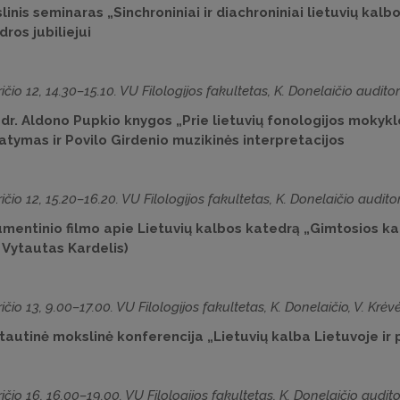
inis seminaras „Sinchroniniai ir diachroniniai lietuvių kalb
ros jubiliejui
ičio 12, 14.30–15.10. VU Filologijos fakultetas, K. Donelaičio auditor
dr. Aldono Pupkio knygos „Prie lietuvių fonologijos mokyklo
tatymas ir Povilo Girdenio muzikinės interpretacijos
ičio 12, 15.20–16.20. VU Filologijos fakultetas, K. Donelaičio auditor
mentinio filmo apie Lietuvių kalbos katedrą „Gimtosios kal
. Vytautas Kardelis)
ičio 13, 9.00–17.00. VU Filologijos fakultetas, K. Donelaičio, V. Krėvė
tautinė mokslinė konferencija „Lietuvių kalba Lietuvoje ir
ičio 16, 16.00–19.00. VU Filologijos fakultetas, K. Donelaičio audito