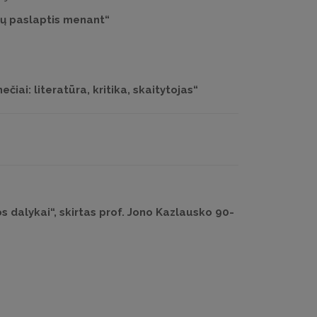
ynų paslaptis menant“
iai: literatūra, kritika, skaitytojas“
 dalykai“, skirtas prof. Jono Kazlausko 90-