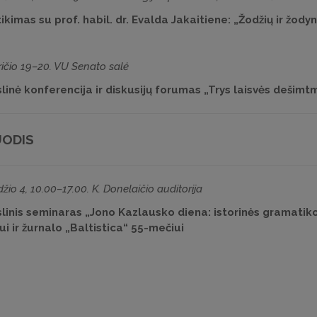
ikimas su prof. habil. dr. Evalda Jakaitiene: „Žodžių ir žod
ičio 19–20. VU Senato salė
inė konferencija ir diskusijų forumas „Trys laisvės dešimtmeč
ODIS
žio 4, 10.00–17.00. K. Donelaičio auditorija
linis seminaras „Jono Kazlausko diena: istorinės gramatikos
i ir žurnalo „Baltistica“ 55-mečiui