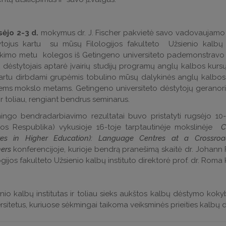
sėjo 2-3 d.
mokymus dr. J. Fischer pakvietė savo vadovaujamo 
tojus kartu su mūsų Filologijos fakulteto Užsienio kalbų ins
tikimo metu kolegos iš Getingeno universiteto pademonstravo
dėstytojais aptarė įvairių studijų programų anglų kalbos kursų
kartu dirbdami grupėmis tobulino mūsų dalykinės anglų kalbos
ems mokslo metams. Getingeno universiteto dėstytojų geranoriš
ir toliau, rengiant bendrus seminarus.
ingo bendradarbiavimo rezultatai buvo pristatyti rugsėjo 10-
ijos Respublika) vykusioje 16-toje tarptautinėje mokslinėje
C
res in Higher Education): Language Centres at a Crossroa
ners
konferencijoje, kurioje bendrą pranešimą skaitė dr. Johann Fi
ogijos fakulteto Užsienio kalbų instituto direktorė prof. dr. Roma
nio kalbų institutas ir toliau sieks aukštos kalbų dėstymo kok
rsitetus, kuriuose sėkmingai taikoma veiksminės prieities kalb