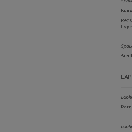
Spali
Konc
Režis
lege
Spali
Susit
LAP
Lapkr
Paro
Lapkr