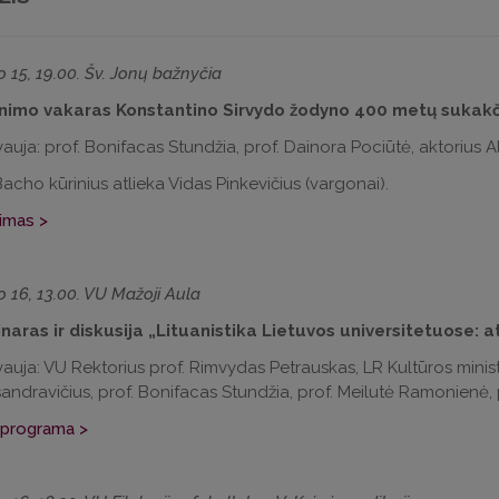
o 15, 19.00. Šv. Jonų bažnyčia
nimo vakaras Konstantino Sirvydo žodyno 400 metų sukakč
auja: prof. Bonifacas Stundžia, prof. Dainora Pociūtė, aktorius 
 Bacho kūrinius atlieka Vidas Pinkevičius (vargonai).
imas >
o 16, 13.00. VU Mažoji Aula
aras ir diskusija „Lituanistika Lietuvos universitetuose: ate
auja: VU Rektorius prof. Rimvydas Petrauskas, LR Kultūros minis
andravičius, prof. Bonifacas Stundžia, prof. Meilutė Ramonienė, p
 programa >