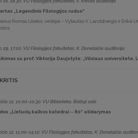
o 16, 18.30. VU Filologijos fakultetas, V. Krėvės auditorija
ertas „Legendinis Filologijos ruduo“
ierius Romas Lileikis, vedėjai – Vytautas V. Landsbergis ir Erika
ndos.
o 29, 17.00. VU Filologijos fakultetas, K. Donelaičio auditorija
ikimas su prof. Viktorija Daujotyte: „Vilniaus universitete, 
KRITIS
ičio 12, 10.00–10.30. VU Biblioteka, Baltoji salė
dos „Lietuvių kalbos katedrai – 80“ atidarymas
ičio 12, 11.00–14.10. VU Filologijos fakultetas, K. Donelaičio auditor