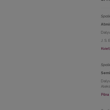
Spali
Atmi
Dalyv
J. S.
Kviet
Spali
Semin
Dalyv
Aleks
Pilna