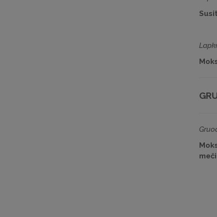
Susit
Lapkr
Moksl
GRU
Gruod
Moks
mečiu