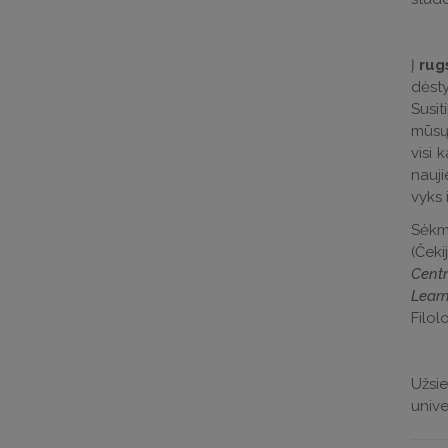
Į
rug
dėsty
Susi
mūsų 
visi 
nauji
vyks 
Sėkm
(Ček
Cent
Lear
Filol
Užsie
unive