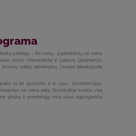
rograma
atedrų jubiliejų – 80 metų, paženklintų ne vienu
visas būrys Universitetą ir Lietuvą garsinančių
s žmonių, ryškių asmenybių, į kurias tebekrypsta
 spalio 15 iki gruodžio 4 d. vyks konferencijos,
vinsiantys ne vieną sielą. Nuoširdžiai kviečiu visą
ime gražią ir prasmingą mus visus sujungiančią