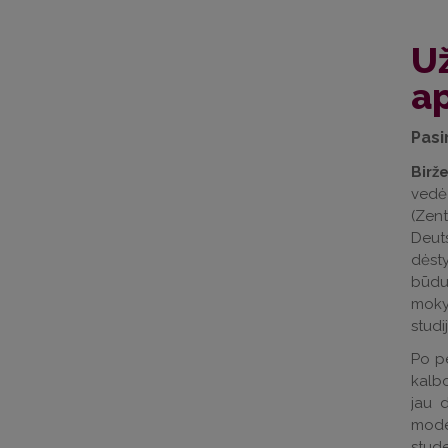
Už
a
Pasi
Birže
vedė 
(Zen
Deuts
dėsty
būdu
mokym
stud
Po pe
kalbo
jau 
mode
stude