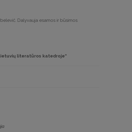
 Urbelevič. Dalyvauja esamos ir būsimos
Lietuvių literatūros katedroje“
ija