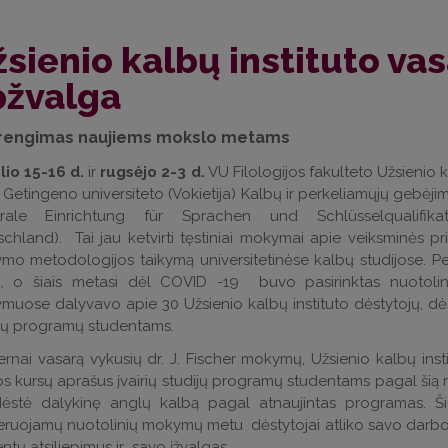
sienio kalbų instituto va
pžvalga
rengimas naujiems mokslo metams
lio 15-16 d.
ir
rugsėjo 2-3 d.
VU Filologijos fakulteto Užsienio
Getingeno universiteto (Vokietija) Kalbų ir perkeliamųjų gebėjim
trale Einrichtung für Sprachen und Schlüsselqualifikati
chland). Tai jau ketvirti tęstiniai mokymai apie veiksminės p
mo metodologijos taikymą universitetinėse kalbų studijose. Pe
, o šiais metasi dėl COVID -19 buvo pasirinktas nuotoli
uose dalyvavo apie 30 Užsienio kalbų instituto dėstytojų, dėst
ijų programų studentams.
rnai vasarą vykusių dr. J. Fischer mokymų, Užsienio kalbų inst
s kursų aprašus įvairių studijų programų studentams pagal šią 
dėstė dalykinę anglų kalbą pagal atnaujintas programas. Šių
ruojamų nuotolinių mokymų metu dėstytojai atliko savo darbo 
ntų atsiliepimus ir savo įžvalgas.