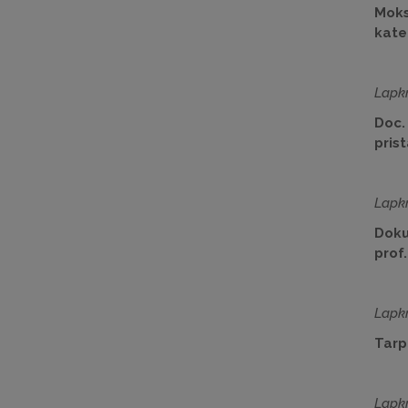
Moksl
kated
Lapkr
Doc. 
pris
Lapkr
Doku
prof
Lapkr
Tarp
Lapkr