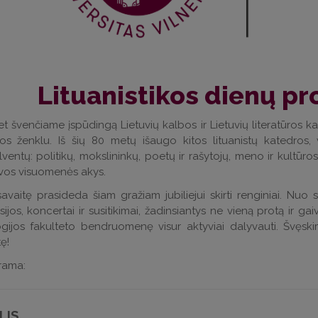
Lituanistikos dienų p
t švenčiame įspūdingą Lietuvių kalbos ir Lietuvių literatūros k
ijos ženklu. Iš šių 80 metų išaugo kitos lituanistų katedros, 
ventų: politikų, mokslininkų, poetų ir rašytojų, meno ir kultūro
vos visuomenės akys.
savaitę prasideda šiam gražiam jubiliejui skirti renginiai. Nuo
sijos, koncertai ir susitikimai, žadinsiantys ne vieną protą ir gai
ogijos fakulteto bendruomenę visur aktyviai dalyvauti. Švęsk
tę
!
rama:
LIS