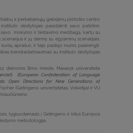
Kalbų ir perkeliamųjų gebėjimų plėtotės centro
tituto dėstytojais pasidalinti savo patirtimi.
 savo mokymo ir testavimo medžiagą, kartu su
 scenarijus ir jų dermę su egzaminų scenarijais,
 kursų aprašus, ir taip padėjo mums pasirengti
kas bendradarbiavimas su instituto dėstytojais
12 dienomis Brno mieste, Masaryk universitete
ercleS (European Confederation of Language
ds: Open Directions for New Generations of
scher (Getingeno univertsitetas, Vokietija) ir VU
 Kriaučiūnienė.
ybės, lygiuodamasis į Getingeno ir kitus Europos
ų dėstymo metodologija.