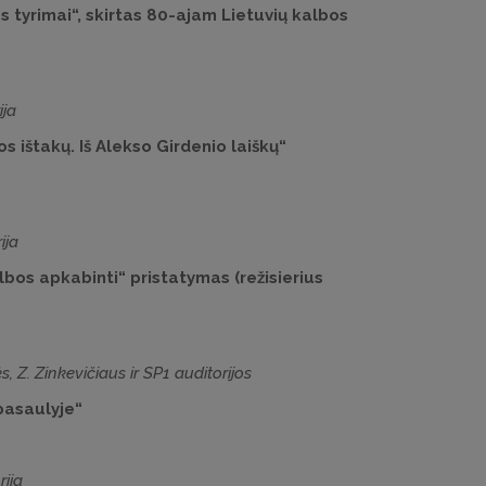
os tyrimai“, skirtas 80-ajam Lietuvių kalbos
ija
s ištakų. Iš Alekso Girdenio laiškų“
ija
bos apkabinti“ pristatymas (režisierius
s, Z. Zinkevičiaus ir SP1 auditorijos
 pasaulyje“
rija