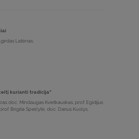
iai
Algirdas Latėnas.
itį kurianti tradicija“
tras doc. Mindaugas Kvietkauskas, prof. Egidijus
rof. Brigita Speičytė, doc. Darius Kuolys.