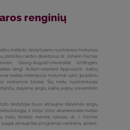
saros renginių
 kalbų instituto dėstytojams nuotolinius mokymus
ų plėtotės centro direktorius dr. Johann Fischer
onen, Georg-August-Universität Göttingen,
rieities (angl. Action-oriented Approach) kalbų
rnai metais intensyvūs mokymai vyko įprastiniu
nio mokymosi būdas. Šių metų nuotoliniuose
ančių dalykinę anglų kalbą įvairių universiteto
ituto dėstytojai buvo atnaujinę dalykinės anglų
metodologiją, ir 2019/ 2020 akademiniais metais
 metų birželio mėnesį vykusių dr. J. Fischer
pagal atnaujintas programas vertinimą, aptarė