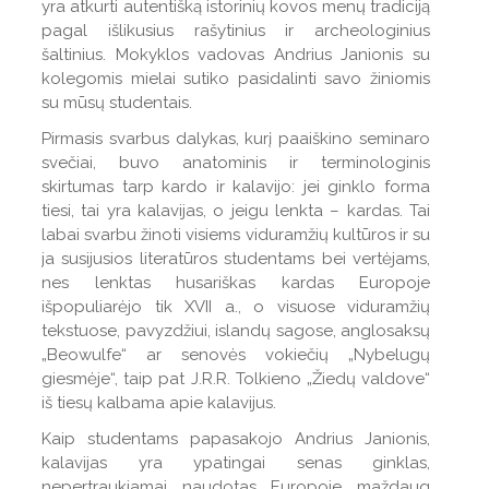
yra atkurti autentišką istorinių kovos menų tradiciją
pagal išlikusius rašytinius ir archeologinius
šaltinius. Mokyklos vadovas Andrius Janionis su
kolegomis mielai sutiko pasidalinti savo žiniomis
su mūsų studentais.
Pirmasis svarbus dalykas, kurį paaiškino seminaro
svečiai, buvo anatominis ir terminologinis
skirtumas tarp kardo ir kalavijo: jei ginklo forma
tiesi, tai yra kalavijas, o jeigu lenkta –­ kardas. Tai
labai svarbu žinoti visiems viduramžių kultūros ir su
ja susijusios literatūros studentams bei vertėjams,
nes lenktas husariškas kardas Europoje
išpopuliarėjo tik XVII a., o visuose viduramžių
tekstuose, pavyzdžiui, islandų sagose, anglosaksų
„Beowulfe“ ar senovės vokiečių „Nybelugų
giesmėje“, taip pat J.R.R. Tolkieno „Žiedų valdove“
iš tiesų kalbama apie kalavijus.
Kaip studentams papasakojo Andrius Janionis,
kalavijas yra ypatingai senas ginklas,
nepertraukiamai naudotas Europoje maždaug