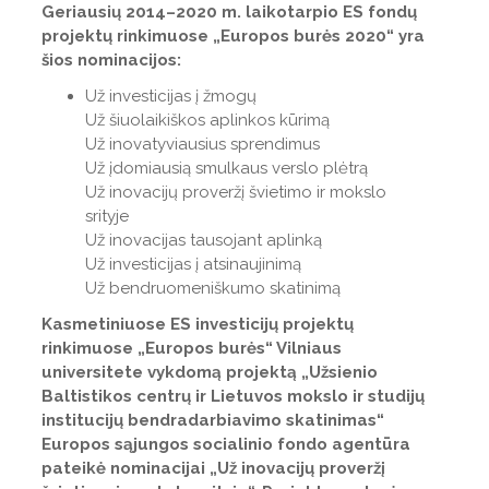
Geriausių 2014–2020 m. laikotarpio ES fondų
projektų rinkimuose „Europos burės 2020“ yra
šios nominacijos:
Už investicijas į žmogų
Už šiuolaikiškos aplinkos kūrimą
Už inovatyviausius sprendimus
Už įdomiausią smulkaus verslo plėtrą
Už inovacijų proveržį švietimo ir mokslo
srityje
Už inovacijas tausojant aplinką
Už investicijas į atsinaujinimą
Už bendruomeniškumo skatinimą
Kasmetiniuose ES investicijų projektų
rinkimuose „Europos burės“ Vilniaus
universitete vykdomą projektą „Užsienio
Baltistikos centrų ir Lietuvos mokslo ir studijų
institucijų bendradarbiavimo skatinimas“
Europos sąjungos socialinio fondo agentūra
pateikė nominacijai „Už inovacijų proveržį