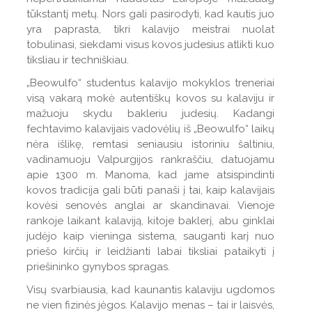
tūkstantį metų. Nors gali pasirodyti, kad kautis juo
yra paprasta, tikri kalavijo meistrai nuolat
tobulinasi, siekdami visus kovos judesius atlikti kuo
tiksliau ir techniškiau.
„Beowulfo“ studentus kalavijo mokyklos treneriai
visą vakarą mokė autentiškų kovos su kalaviju ir
mažuoju skydu bakleriu judesių. Kadangi
fechtavimo kalavijais vadovėlių iš „Beowulfo“ laikų
nėra išlikę, remtasi seniausiu istoriniu šaltiniu,
vadinamuoju Valpurgijos rankraščiu, datuojamu
apie 1300 m. Manoma, kad jame atsispindinti
kovos tradicija gali būti panaši į tai, kaip kalavijais
kovėsi senovės anglai ar skandinavai. Vienoje
rankoje laikant kalaviją, kitoje baklerį, abu ginklai
judėjo kaip vieninga sistema, sauganti karį nuo
priešo kirčių ir leidžianti labai tiksliai pataikyti į
priešininko gynybos spragas.
Visų svarbiausia, kad kaunantis kalaviju ugdomos
ne vien fizinės jėgos. Kalavijo menas – tai ir laisvės,