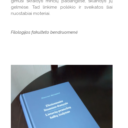
gimusi skraidyti minčių padangėse, sklandyti jų
gelmėse. Tad linkime polėkio ir sveikatos šiai
nuostabiai moteriai.
Filologijos fakulteto bendruomenė