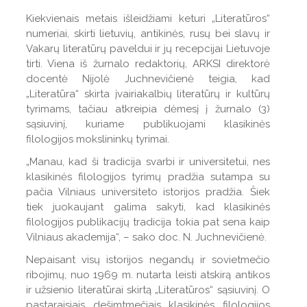
Kiekvienais metais išleidžiami keturi „Literatūros“
numeriai, skirti lietuvių, antikinės, rusų bei slavų ir
Vakarų literatūrų paveldui ir jų recepcijai Lietuvoje
tirti. Viena iš žurnalo redaktorių, ARKSI direktorė
docentė Nijolė Juchnevičienė teigia, kad
„Literatūra“ skirta įvairiakalbių literatūrų ir kultūrų
tyrimams, tačiau atkreipia dėmesį į žurnalo (3)
sąsiuvinį, kuriame publikuojami klasikinės
filologijos mokslininkų tyrimai.
„Manau, kad ši tradicija svarbi ir universitetui, nes
klasikinės filologijos tyrimų pradžia sutampa su
pačia Vilniaus universiteto istorijos pradžia. Šiek
tiek juokaujant galima sakyti, kad klasikinės
filologijos publikacijų tradicija tokia pat sena kaip
Vilniaus akademija“, – sako doc. N. Juchnevičienė.
Nepaisant visų istorijos negandų ir sovietmečio
ribojimų, nuo 1969 m. nutarta leisti atskirą antikos
ir užsienio literatūrai skirtą „Literatūros“ sąsiuvinį. O
pastaraisiais dešimtmečiais klasikinės filologijos