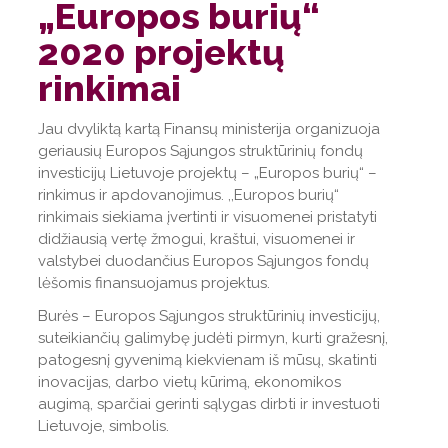
„Europos burių“
2020 projektų
rinkimai
Jau dvyliktą kartą Finansų ministerija organizuoja
geriausių Europos Sąjungos struktūrinių fondų
investicijų Lietuvoje projektų – „Europos burių“ –
rinkimus ir apdovanojimus. ,,Europos burių“
rinkimais siekiama įvertinti ir visuomenei pristatyti
didžiausią vertę žmogui, kraštui, visuomenei ir
valstybei duodančius Europos Sąjungos fondų
lėšomis finansuojamus projektus.
Burės – Europos Sąjungos struktūrinių investicijų,
suteikiančių galimybę judėti pirmyn, kurti gražesnį,
patogesnį gyvenimą kiekvienam iš mūsų, skatinti
inovacijas, darbo vietų kūrimą, ekonomikos
augimą, sparčiai gerinti sąlygas dirbti ir investuoti
Lietuvoje, simbolis.