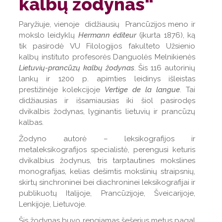
kalbų žodynas“
Paryžiuje, vienoje didžiausių Prancūzijos meno ir
mokslo leidyklų
Hermann éditeur
(įkurta 1876), ką
tik pasirodė VU Filologijos fakulteto Užsienio
kalbų instituto profesorės Danguolės Melnikienės
Lietuvių-prancūzų kalbų žodynas
. Šis 116 autorinių
lankų ir 1200 p. apimties leidinys išleistas
prestižinėje kolekcijoje
Vertige de la langue
. Tai
didžiausias ir išsamiausias iki šiol pasirodęs
dvikalbis žodynas, lyginantis lietuvių ir prancūzų
kalbas.
Žodyno autorė – leksikografijos ir
metaleksikografijos specialistė, perengusi keturis
dvikalbius žodynus, tris tarptautines mokslines
monografijas, kelias dešimtis mokslinių straipsnių,
skirtų sinchroninei bei diachroninei leksikografijai ir
publikuotų Italijoje, Prancūzijoje, Šveicarijoje,
Lenkijoje, Lietuvoje.
Šis žodynas buvo rengiamas šešerius metus pagal