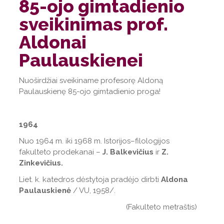
85-ojo gimtadienio
sveikinimas prof.
Aldonai
Paulauskienei
Nuoširdžiai sveikiname profesorę Aldoną
Paulauskienę 85-ojo gimtadienio proga!
1964
Nuo 1964 m. iki 1968 m. Istorijos–filologijos
fakulteto prodekanai –
J. Balkevičius
ir
Z.
Zinkevičius.
Liet. k. katedros dėstytoja pradėjo dirbti
Aldona
Paulauskienė
/ VU, 1958/.
(Fakulteto metraštis)