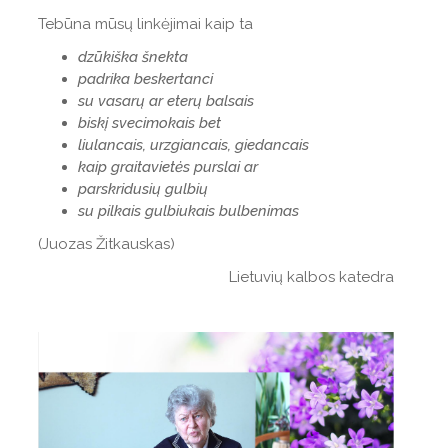
Tebūna mūsų linkėjimai kaip ta
dzūkiška šnekta
padrika beskertanci
su vasarų ar eterų balsais
biskį svecimokais bet
liulancais, urzgiancais, giedancais
kaip graitavietės purslai ar
parskridusių gulbių
su pilkais gulbiukais bulbenimas
(Juozas Žitkauskas)
Lietuvių kalbos katedra