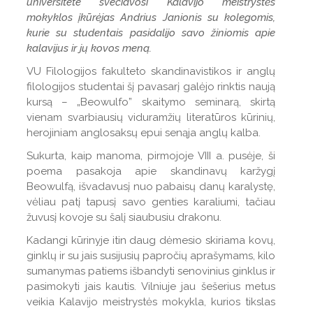
universitete svečiavosi Kalavijo meistrystės
mokyklos įkūrėjas Andrius Janionis su kolegomis,
kurie su studentais pasidalijo savo žiniomis apie
kalavijus ir jų kovos meną.
VU Filologijos fakulteto skandinavistikos ir anglų
filologijos studentai šį pavasarį galėjo rinktis naują
kursą – „Beowulfo” skaitymo seminarą, skirtą
vienam svarbiausių viduramžių literatūros kūrinių,
herojiniam anglosaksų epui senąja anglų kalba.
Sukurta, kaip manoma, pirmojoje VIII a. pusėje, ši
poema pasakoja apie skandinavų karžygį
Beowulfą, išvadavusį nuo pabaisų danų karalystę,
vėliau patį tapusį savo genties karaliumi, tačiau
žuvusį kovoje su šalį siaubusiu drakonu.
Kadangi kūrinyje itin daug dėmesio skiriama kovų,
ginklų ir su jais susijusių papročių aprašymams, kilo
sumanymas patiems išbandyti senovinius ginklus ir
pasimokyti jais kautis. Vilniuje jau šešerius metus
veikia Kalavijo meistrystės mokykla, kurios tikslas