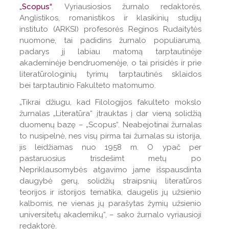
„Scopus“
. Vyriausiosios žurnalo redaktorės,
Anglistikos, romanistikos ir klasikinių studijų
instituto (ARKSI) profesorės Reginos Rudaitytės
nuomone, tai padidins žurnalo populiarumą,
padarys jį labiau matomą tarptautinėje
akademinėje bendruomenėje, o tai prisidės ir prie
literatūrologinių tyrimų tarptautinės sklaidos
bei tarptautinio Fakulteto matomumo.
„Tikrai džiugu, kad Filologijos fakulteto mokslo
žurnalas „Literatūra“ įtrauktas į dar vieną solidžią
duomenų bazę – „Scopus“. Neabejotinai žurnalas
to nusipelnė, nes visų pirma tai žurnalas su istorija,
jis leidžiamas nuo 1958 m. O ypač per
pastaruosius trisdešimt metų po
Nepriklausomybės atgavimo jame išspausdinta
daugybė gerų, solidžių straipsnių literatūros
teorijos ir istorijos tematika, daugelis jų užsienio
kalbomis, ne vienas jų parašytas žymių užsienio
universitetų akademikų“, – sako žurnalo vyriausioji
redaktorė.