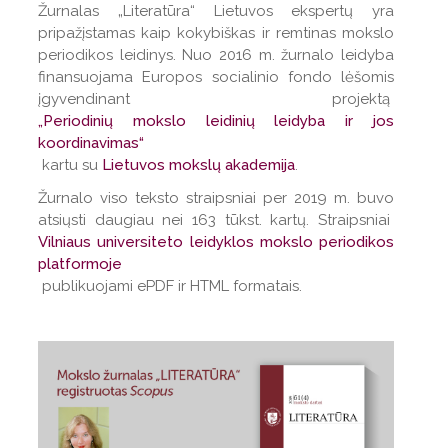
Žurnalas „Literatūra“ Lietuvos ekspertų yra
pripažįstamas kaip kokybiškas ir remtinas mokslo
periodikos leidinys. Nuo 2016 m. žurnalo leidyba
finansuojama Europos socialinio fondo lėšomis
įgyvendinant projektą
„Periodinių mokslo leidinių leidyba ir jos
koordinavimas“
kartu su
Lietuvos mokslų akademija
.
Žurnalo viso teksto straipsniai per 2019 m. buvo
atsiųsti daugiau nei 163 tūkst. kartų. Straipsniai
Vilniaus universiteto leidyklos mokslo periodikos
platformoje
publikuojami ePDF ir HTML formatais.