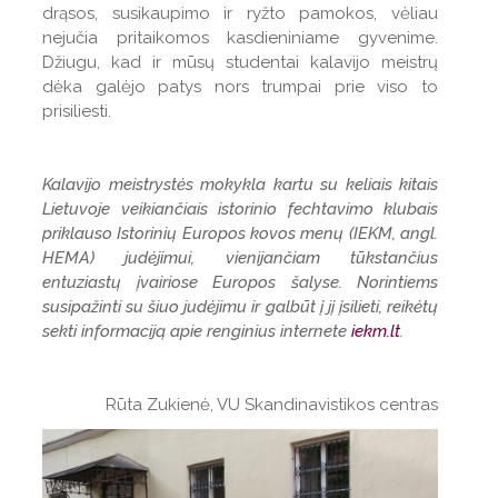
drąsos, susikaupimo ir ryžto pamokos, vėliau
nejučia pritaikomos kasdieniniame gyvenime.
Džiugu, kad ir mūsų studentai kalavijo meistrų
dėka galėjo patys nors trumpai prie viso to
prisiliesti.
Kalavijo meistrystės mokykla kartu su keliais kitais
Lietuvoje veikiančiais istorinio fechtavimo klubais
priklauso Istorinių Europos kovos menų (IEKM, angl.
HEMA) judėjimui, vienijančiam tūkstančius
entuziastų įvairiose Europos šalyse. Norintiems
susipažinti su šiuo judėjimu ir galbūt į jį įsilieti, reikėtų
sekti informaciją apie renginius internete
iekm.lt
.
Rūta Zukienė, VU Skandinavistikos centras