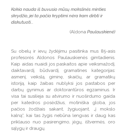
Kokia nauda iš buvusio mūsų mokslinės minties
skrydžio, jei ta pačia kryptimi nėra kam dirbti ir
diskutuoti...
(Aldona
Paulauskienė)
Su obelų ir ievų žydėjimu pasitinka mus 85-asis
profesorės Aldonos Paulauskienės gimtadienis.
Kaip aidas nuaidi jos paskaitos apie veiksmažodį,
daiktavardį, būdvardį, gramatines kategorijas:
asmenį, veikslą, giminę, skaičių, ar gramatikų
istoriją, kaip žaibas nublyksi jos pastabos per
darbų gynimus ar doktorantūros egzaminus. Ir
visa tai susilieja su atvirumo ir nuoširdumo gaida
per katedros posėdžius, motiniška globa, jos
pačios žodžiais sakant, žygiuojant, „į mokslo
kalną“, kai tas žygis nebūna lengvas ir daug kas
priklauso nuo pasirengimo, jėgų, ištvermės, oro
sąlygų ir draugų.