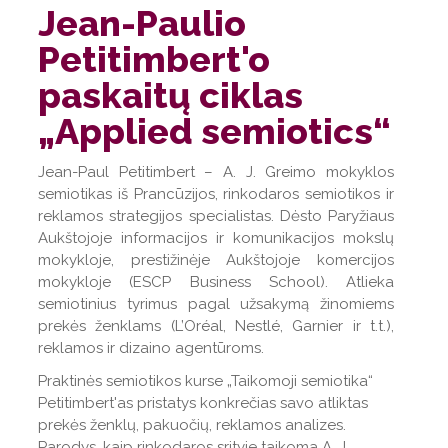
Jean-Paulio
Petitimbert'o
paskaitų ciklas
„Applied semiotics“
Jean-Paul Petitimbert – A. J. Greimo mokyklos
semiotikas iš Prancūzijos, rinkodaros semiotikos ir
reklamos strategijos specialistas. Dėsto Paryžiaus
Aukštojoje informacijos ir komunikacijos mokslų
mokykloje, prestižinėje Aukštojoje komercijos
mokykloje (ESCP Business School). Atlieka
semiotinius tyrimus pagal užsakymą žinomiems
prekės ženklams (L’Oréal, Nestlé, Garnier ir t.t.),
reklamos ir dizaino agentūroms.
Praktinės semiotikos kurse „Taikomoji semiotika“
Petitimbert'as pristatys konkrečias savo atliktas
prekės ženklų, pakuočių, reklamos analizes.
Parodys, kaip rinkodaros srityje taikoma A. J.