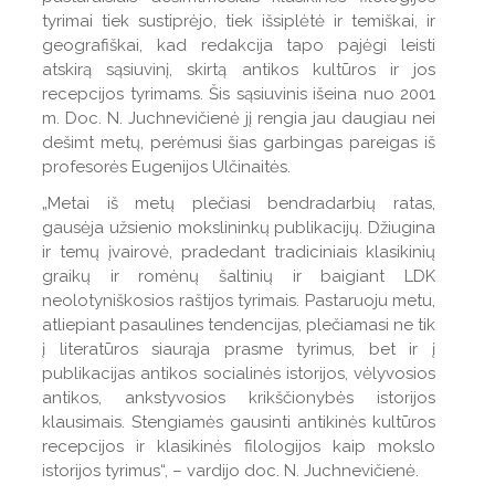
tyrimai tiek sustiprėjo, tiek išsiplėtė ir temiškai, ir
geografiškai, kad redakcija tapo pajėgi leisti
atskirą sąsiuvinį, skirtą antikos kultūros ir jos
recepcijos tyrimams. Šis sąsiuvinis išeina nuo 2001
m. Doc. N. Juchnevičienė jį rengia jau daugiau nei
dešimt metų, perėmusi šias garbingas pareigas iš
profesorės Eugenijos Ulčinaitės.
„Metai iš metų plečiasi bendradarbių ratas,
gausėja užsienio mokslininkų publikacijų. Džiugina
ir temų įvairovė, pradedant tradiciniais klasikinių
graikų ir romėnų šaltinių ir baigiant LDK
neolotyniškosios raštijos tyrimais. Pastaruoju metu,
atliepiant pasaulines tendencijas, plečiamasi ne tik
į literatūros siaurąja prasme tyrimus, bet ir į
publikacijas antikos socialinės istorijos, vėlyvosios
antikos, ankstyvosios krikščionybės istorijos
klausimais. Stengiamės gausinti antikinės kultūros
recepcijos ir klasikinės filologijos kaip mokslo
istorijos tyrimus“, – vardijo doc. N. Juchnevičienė.