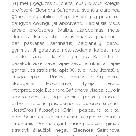
Šių metų gegužės 16 dieną mūsų buvusi kolegė
profesorė Eleonora Safronova švenčia garbingą
90-ies metų jubiliejų. Kaip dėstytoją ją prisimena
daugybė dėkingų jai absolventų. Labiausiai visus
žavėjo profesorės iškalba, užsidegimas, meilė
literatūrai, kurios subtiliausius niuansus ji nagrinėjo
per paskaitas, seminarus, baigiamųjų darbų
gynimus. Ji galėdavo nesustodama kalbėti, nes
pasakojo apie tai, ką iš tiesų mėgsta. Kaip kiti gali
pasakoti apie save, apie savo anūkus ar apie
gamtą. Jos straipsniai apie XX a. pr. rusų literatūrą,
knyga apie I. Buniną įdomūs ir šių dienų
filologams. Mokslininkė, tyrėja, tekstų
interpretuotoja Eleonora Safronova visada buvo ir
tebėra panirusi į egzistencinių prasmių pasaulį,
dirbo ir rašė iš pašaukimo, iš poreikio suprasti
literatūros ir filosofijos kūrinį – pasidalinti, kaip tai
darė Sokratas, tuo supratimu su gabiais jaunais
žmonėmis. Perfrazuojant rusišką posakį, gimusi
skraidyti šliaužioti negali. Eleonora Safronova