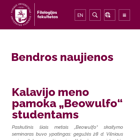
EN
Bendros naujienos
Kalavijo meno
pamoka „Beowulfo“
studentams
Paskutinis šiais metais „Beowulfo“ skaitymo
seminaras buvo ypatingas: gegužės 28 d. Vilniaus