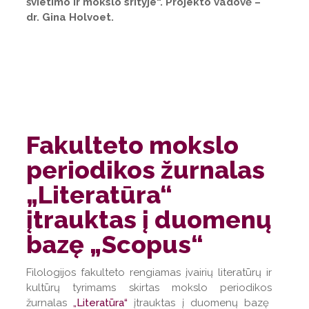
švietimo ir mokslo srityje“. Projekto vadovė –
dr. Gina Holvoet.
Fakulteto mokslo
periodikos žurnalas
„Literatūra“
įtrauktas į duomenų
bazę „Scopus“
Filologijos fakulteto rengiamas įvairių literatūrų ir
kultūrų tyrimams skirtas mokslo periodikos
žurnalas
„Literatūra“
įtrauktas į duomenų bazę