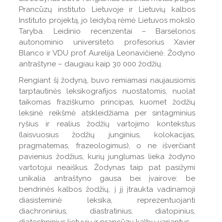
Prancūzų instituto Lietuvoje ir Lietuvių kalbos
Instituto projektą, jo leidybą rėmė Lietuvos mokslo
Taryba. Leidinio recenzentai – Barselonos
autonominio universiteto profesorius Xavier
Blanco ir VDU prof. Aurelija Leonavičienė. Žodyno
antraštyne – daugiau kaip 30 000 žodžių.
Rengiant šį žodyną, buvo remiamasi naujausiomis
tarptautinės leksikografijos nuostatomis, nuolat
taikomas fraziškumo principas, kuomet žodžių
leksinė reikšmė atskleidžiama per sintagminius
ryšius ir realius žodžių vartojimo kontekstus
(laisvuosius žodžių junginius, kolokacijas,
pragmatemas, frazeologimus), o ne išverčiant
pavienius žodžius, kurių junglumas lieka žodyno
vartotojui neaiškus. Žodynas taip pat pasižymi
unikalia antraštyno gausa bei įvairove: be
bendrinės kalbos žodžių, į jį įtraukta vadinamoji
diasisteminė leksika, reprezentuojanti
diachroninius, diastratinius, diatopinius,
diatechninius lietuvių ir prancūzų kalbų variantus.