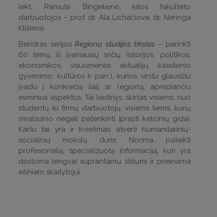
lekt. Ramutė Bingelienė, kitos fakulteto
darbuotojos – prof. dr. Ala Lichačiova, dr. Neringa
Klišienė.
Bendras serijos
Regionų studijos tikslas
– parinkti
60 temų iš įvairiausių sričių (istorijos, politikos,
ekonomikos, visuomenės aktualijų, kasdienio
gyvenimo, kultūros ir pan.), kurios virstu glaudžiu
įvadu į konkrečią šalį ar regioną, aprėpiančiu
esminius aspektus. Tai leidinys, skirtas visiems, nuo
studentų iki firmų darbuotojų, visiems tiems, kurių
smalsumo negali patenkinti įprasti kelionių gidai.
Kartu tai yra ir kvietimas atverti humanitarinių-
socialinių mokslų duris. Norima pateikti
profesionalią, specializuotą informaciją, kuri yra
dėstoma lengvai suprantamu stiliumi ir prieinama
eiliniam skaitytojui.