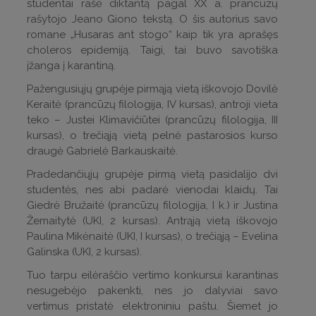
studentai rašė diktantą pagal XX a. prancūzų
rašytojo Jeano Giono tekstą. O šis autorius savo
romane „Husaras ant stogo“ kaip tik yra aprašęs
choleros epidemiją. Taigi, tai buvo savotiška
įžanga į karantiną.
Pažengusiųjų grupėje pirmąją vietą iškovojo Dovilė
Keraitė (prancūzų filologija, IV kursas), antroji vieta
teko – Justei Klimavičiūtei (prancūzų filologija, III
kursas), o trečiąją vietą pelnė pastarosios kurso
draugė Gabrielė Barkauskaitė.
Pradedančiųjų grupėje pirmą vietą pasidalijo dvi
studentės, nes abi padarė vienodai klaidų. Tai
Giedrė Bružaitė (prancūzų filologija, I k.) ir Justina
Žemaitytė (UKI, 2 kursas). Antrąją vietą iškovojo
Paulina Mikėnaitė (UKI, I kursas), o trečiąją – Evelina
Galinska (UKI, 2 kursas).
Tuo tarpu eilėraščio vertimo konkursui karantinas
nesugebėjo pakenkti, nes jo dalyviai savo
vertimus pristatė elektroniniu paštu. Šiemet jo