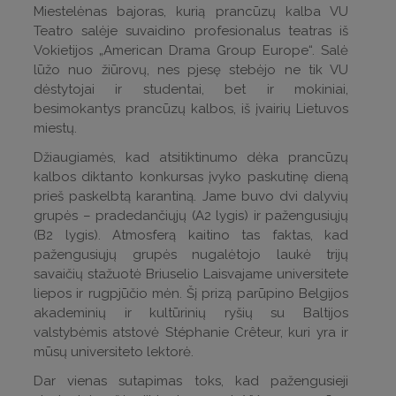
Miestelėnas bajoras, kurią prancūzų kalba VU
Teatro salėje suvaidino profesionalus teatras iš
Vokietijos „American Drama Group Europe“. Salė
lūžo nuo žiūrovų, nes pjesę stebėjo ne tik VU
dėstytojai ir studentai, bet ir mokiniai,
besimokantys prancūzų kalbos, iš įvairių Lietuvos
miestų.
Džiaugiamės, kad atsitiktinumo dėka prancūzų
kalbos diktanto konkursas įvyko paskutinę dieną
prieš paskelbtą karantiną. Jame buvo dvi dalyvių
grupės – pradedančiųjų (A2 lygis) ir pažengusiųjų
(B2 lygis). Atmosferą kaitino tas faktas, kad
pažengusiųjų grupės nugalėtojo laukė trijų
savaičių stažuotė Briuselio Laisvajame universitete
liepos ir rugpjūčio mėn. Šį prizą parūpino Belgijos
akademinių ir kultūrinių ryšių su Baltijos
valstybėmis atstovė Stéphanie Crêteur, kuri yra ir
mūsų universiteto lektorė.
Dar vienas sutapimas toks, kad pažengusieji