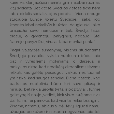
kurie vis dar jaučiasi nemirtingi ir nelabai rūpinasi
kitų sveikata. Bet kitose Švedijos vietose tikrai nėra
labai didelis socializacijos poreikis... Viena draugė
studijuoja Lunde (prietų Švedijoje), sakė, jog
žmonės labai nekalbūs ir uždari, daugiausiai laiko
praleidžia savo namuose ir tiek. Švedija labai
didelė, o gyventojų, palyginus, nedaug. Štai
šiaurėje, pavyzdžiui, virusas labai menkai plinta.“
Pagal valstybės sumanymą, visiems studentams
Švedijoje paskaitos vyksta nuotoliniu būdu, taip
pat ir vyresniems mokiniams, o darželiai ir
mokyklos dirba, kad nereikėtų dirbantiems tėvams
ieškoti, kas galėtų pasaugoti vaikus, nes tuomet
yra rizika, kad saugos seneliai. Elena pastebi, kad
paskaitos nuotoliniu būdu turi savo pliusų ir
minusų, bet reikia laikytis tvirtai ir pozityviai: „Turime
galimybę iš naujo įvertinti, kiek visko turėjome ir vis
dar turim. Tai pamoka, kad visa tai reikia branginti.
Žinoma, neramu, labiausiai dėl tėvų, ilgiuosi namų,
užaugau prie ežero ir niekada negyvenau taip toli