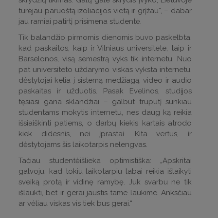
skrydžių likimas. Galų gale skrydis įvyko, Lietuvoje
turėjau paruoštą izoliacijos vietą ir grįžau“, – dabar
jau ramiai patirtį prisimena studentė.
Tik balandžio pirmomis dienomis buvo paskelbta,
kad paskaitos, kaip ir Vilniaus universitete, taip ir
Barselonos, visą semestrą vyks tik internetu. Nuo
pat universiteto uždarymo viskas vyksta internetu,
dėstytojai kelia į sistemą medžiagą, video ir audio
paskaitas ir užduotis. Pasak Evelinos, studijos
tęsiasi gana sklandžiai – galbūt truputį sunkiau
studentams mokytis internetu, nes daug ką reikia
išsiaiškinti patiems, o darbų kiekis kartais atrodo
kiek didesnis, nei įprastai. Kita vertus, ir
dėstytojams šis laikotarpis nelengvas.
Tačiau studentėišlieka optimistiška: „Apskritai
galvoju, kad tokiu laikotarpiu labai reikia išlaikyti
sveiką protą ir vidinę ramybę. Juk svarbu ne tik
išlaukti, bet ir gerai jaustis tame laukime. Anksčiau
ar vėliau viskas vis tiek bus gerai.“