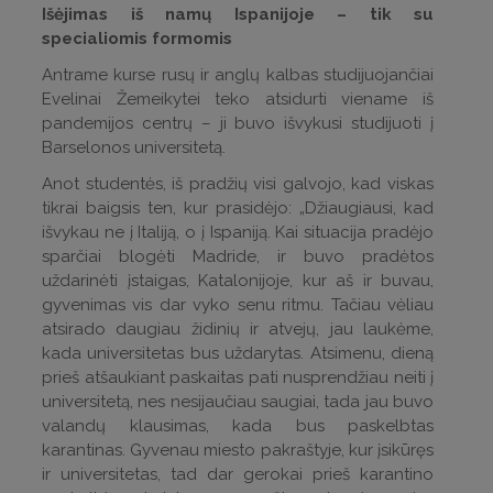
Išėjimas iš namų Ispanijoje – tik su
specialiomis formomis
Antrame kurse rusų ir anglų kalbas studijuojančiai
Evelinai Žemeikytei teko atsidurti viename iš
pandemijos centrų – ji buvo išvykusi studijuoti į
Barselonos universitetą.
Anot studentės, iš pradžių visi galvojo, kad viskas
tikrai baigsis ten, kur prasidėjo: „Džiaugiausi, kad
išvykau ne į Italiją, o į Ispaniją. Kai situacija pradėjo
sparčiai blogėti Madride, ir buvo pradėtos
uždarinėti įstaigas, Katalonijoje, kur aš ir buvau,
gyvenimas vis dar vyko senu ritmu. Tačiau vėliau
atsirado daugiau židinių ir atvejų, jau laukėme,
kada universitetas bus uždarytas. Atsimenu, dieną
prieš atšaukiant paskaitas pati nusprendžiau neiti į
universitetą, nes nesijaučiau saugiai, tada jau buvo
valandų klausimas, kada bus paskelbtas
karantinas. Gyvenau miesto pakraštyje, kur įsikūręs
ir universitetas, tad dar gerokai prieš karantino