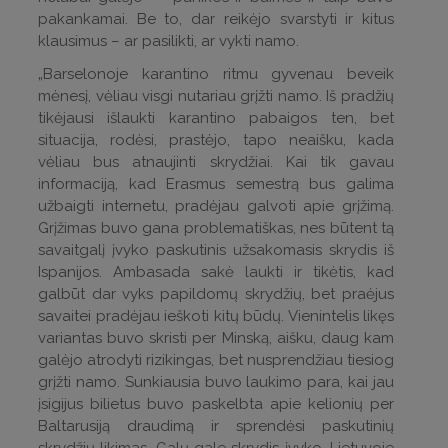
pakankamai. Be to, dar reikėjo svarstyti ir kitus
klausimus – ar pasilikti, ar vykti namo.
„Barselonoje karantino ritmu gyvenau beveik
mėnesį, vėliau visgi nutariau grįžti namo. Iš pradžių
tikėjausi išlaukti karantino pabaigos ten, bet
situacija, rodėsi, prastėjo, tapo neaišku, kada
vėliau bus atnaujinti skrydžiai. Kai tik gavau
informaciją, kad Erasmus semestrą bus galima
užbaigti internetu, pradėjau galvoti apie grįžimą.
Grįžimas buvo gana problematiškas, nes būtent tą
savaitgalį įvyko paskutinis užsakomasis skrydis iš
Ispanijos. Ambasada sakė laukti ir tikėtis, kad
galbūt dar vyks papildomų skrydžių, bet praėjus
savaitei pradėjau ieškoti kitų būdų. Vienintelis likęs
variantas buvo skristi per Minską, aišku, daug kam
galėjo atrodyti rizikingas, bet nusprendžiau tiesiog
grįžti namo. Sunkiausia buvo laukimo para, kai jau
įsigijus bilietus buvo paskelbta apie kelionių per
Baltarusiją draudimą ir sprendėsi paskutinių