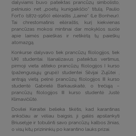
dalyviams buvo pateiktas prancūzų simbolisto,
pelniusio net „poetų kunigaikščio“ titulą, Paulio
Fort‘o (1872-1960) eilėraštis „Laimė“ (Le Bonheur).
Tai chrestomatinis eilėraštis, kurį kiekvienas
prancūzas mokosi mintinai dar mokyklos suole
apie laimės paieškas ir netikėtą tų paieškų
atomazgą.
Konkurse dalyvavo tiek prancūzų filologijos, tiek
UKI studentai. Išanalizavus pateiktus vertimus,
pirmoji vieta atiteko prancūzų filologijos I kurso
(pažengusiųjų grupė) studentei Silvijai Zujūtei ,
antrąją vietą pelnė prancūzų filologijos III kurso
studentė Gabrielė Barkauskaitė, o trečiąją –
prancūzų filologijos III kurso studentė Justė
Klimavičiūtė.
Dovilei Keraitei belieka tikėtis, kad karantinas
anksčiau ar vėliau baigsis, ji galės apsilankyti
Briuselyje ir tobulinti savo prancūzų kalbos žinias,
o visų kitų prizininkių po karantino lauks prizai.