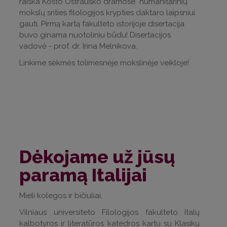
raiška Kosto Ostrausko dramose" humanitarinių
mokslų srities filologijos krypties daktaro laipsniui
gauti. Pirmą kartą fakulteto istorijoje disertacija
buvo ginama nuotoliniu būdu! Disertacijos
vadovė - prof. dr. Irina Melnikova.
Linkime sėkmės tolimesnėje mokslinėje veikloje!
Dėkojame už jūsų
paramą Italijai
Mieli kolegos ir bičiuliai,
Vilniaus universiteto Filologijos fakulteto Italų
kalbotyros ir literatūros katedros kartu su Klasikų