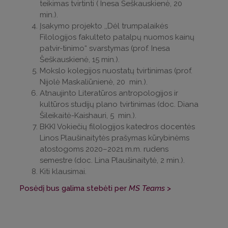
teikimas tvirtinti ( Inesa Šeškauskienė, 20
min.).
Įsakymo projekto ,,Dėl trumpalaikės
Filologijos fakulteto patalpų nuomos kainų
patvir-tinimo“ svarstymas (prof. Inesa
Šeškauskienė, 15 min.).
Mokslo kolegijos nuostatų tvirtinimas (prof.
Nijolė Maskaliūnienė, 20 min.).
Atnaujinto Literatūros antropologijos ir
kultūros studijų plano tvirtinimas (doc. Diana
Šileikaitė-Kaishauri, 5 min.).
BKKI Vokiečių filologijos katedros docentės
Linos Plaušinaitytės prašymas kūrybinėms
atostogoms 2020–2021 m.m. rudens
semestre (doc. Lina Plaušinaitytė, 2 min.).
Kiti klausimai.
Posėdį bus galima stebėti per
MS Teams
>