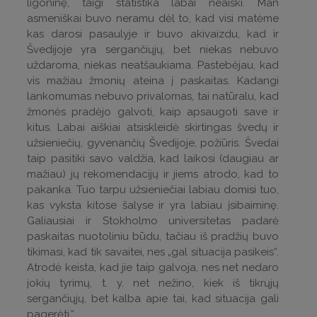
ligoninę, taigi statistika labai neaiški. Man
asmeniškai buvo neramu dėl to, kad visi matėme
kas darosi pasaulyje ir buvo akivaizdu, kad ir
Švedijoje yra sergančiųjų, bet niekas nebuvo
uždaroma, niekas neatšaukiama. Pastebėjau, kad
vis mažiau žmonių ateina į paskaitas. Kadangi
lankomumas nebuvo privalomas, tai natūralu, kad
žmonės pradėjo galvoti, kaip apsaugoti save ir
kitus. Labai aiškiai atsiskleidė skirtingas švedų ir
užsieniečių, gyvenančių Švedijoje, požiūris. Švedai
taip pasitiki savo valdžia, kad laikosi (daugiau ar
mažiau) jų rekomendacijų ir jiems atrodo, kad to
pakanka. Tuo tarpu užsieniečiai labiau domisi tuo,
kas vyksta kitose šalyse ir yra labiau įsibaiminę.
Galiausiai ir Stokholmo universitetas padarė
paskaitas nuotoliniu būdu, tačiau iš pradžių buvo
tikimasi, kad tik savaitei, nes „gal situacija pasikeis“.
Atrodė keista, kad jie taip galvoja, nes net nedaro
jokių tyrimų, t. y. net nežino, kiek iš tikrųjų
sergančiųjų, bet kalba apie tai, kad situacija gali
pagerėti.“