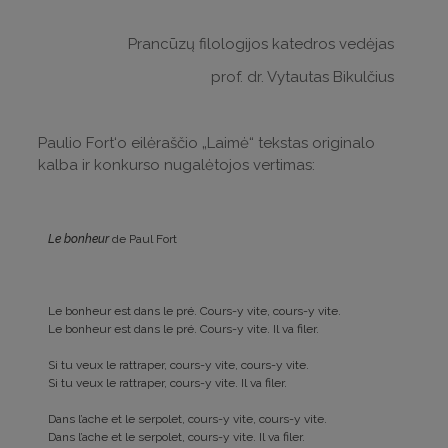
Prancūzų filologijos katedros vedėjas
prof. dr. Vytautas Bikulčius
Paulio Fort‘o eilėraščio „Laimė“ tekstas originalo
kalba ir konkurso nugalėtojos vertimas:
Le bonheur
de Paul Fort
Le bonheur est dans le pré. Cours-y vite, cours-y vite.
Le bonheur est dans le pré. Cours-y vite. Il va filer.
Si tu veux le rattraper, cours-y vite, cours-y vite.
Si tu veux le rattraper, cours-y vite. Il va filer.
Dans l’ache et le serpolet, cours-y vite, cours-y vite.
Dans l’ache et le serpolet, cours-y vite. Il va filer.