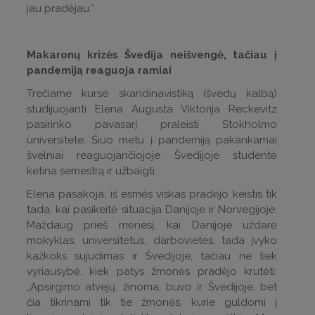
jau pradėjau.“
Makaronų krizės Švedija neišvengė, tačiau į
pandemiją reaguoja ramiai
Trečiame kurse skandinavistiką (švedų kalbą)
studijuojanti Elena Augusta Viktorija Reckevitz
pasirinko pavasarį praleisti Stokholmo
universitete. Šiuo metu į pandemiją pakankamai
švelniai reaguojančiojoje Švedijoje studentė
ketina semestrą ir užbaigti.
Elena pasakoja, iš esmės viskas pradėjo keistis tik
tada, kai pasikeitė situacija Danijoje ir Norvegijoje.
Maždaug prieš mėnesį, kai Danijoje uždarė
mokyklas, universitetus, darbovietes, tada įvyko
kažkoks sujudimas ir Švedijoje, tačiau ne tiek
vyriausybė, kiek patys žmonės pradėjo krutėti:
„Apsirgimo atvejų, žinoma, buvo ir Švedijoje, bet
čia tikrinami tik tie žmonės, kurie guldomi į