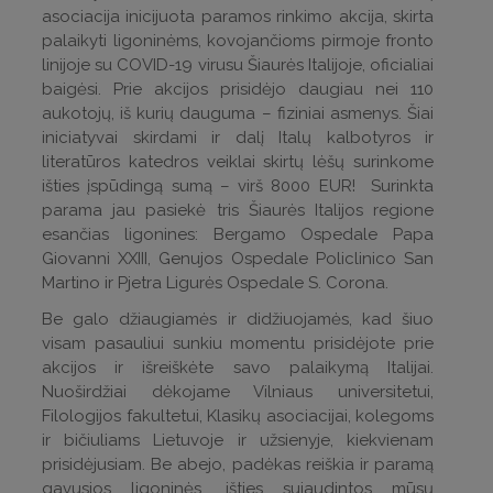
asociacija inicijuota paramos rinkimo akcija, skirta
palaikyti ligoninėms, kovojančioms pirmoje fronto
linijoje su COVID-19 virusu Šiaurės Italijoje, oficialiai
baigėsi. Prie akcijos prisidėjo daugiau nei 110
aukotojų, iš kurių dauguma – fiziniai asmenys. Šiai
iniciatyvai skirdami ir dalį Italų kalbotyros ir
literatūros katedros veiklai skirtų lėšų surinkome
išties įspūdingą sumą – virš 8000 EUR! Surinkta
parama jau pasiekė tris Šiaurės Italijos regione
esančias ligonines: Bergamo Ospedale Papa
Giovanni XXIII, Genujos Ospedale Policlinico San
Martino ir Pjetra Ligurės Ospedale S. Corona.
Be galo džiaugiamės ir didžiuojamės, kad šiuo
visam pasauliui sunkiu momentu prisidėjote prie
akcijos ir išreiškėte savo palaikymą Italijai.
Nuoširdžiai dėkojame Vilniaus universitetui,
Filologijos fakultetui, Klasikų asociacijai, kolegoms
ir bičiuliams Lietuvoje ir užsienyje, kiekvienam
prisidėjusiam. Be abejo, padėkas reiškia ir paramą
gavusios ligoninės, išties sujaudintos mūsų