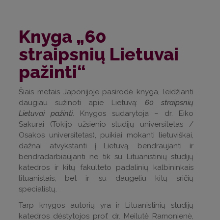
Knyga „60
straipsnių Lietuvai
pažinti“
Šiais metais Japonijoje pasirodė knyga, leidžianti
daugiau sužinoti apie Lietuvą:
60 straipsnių
Lietuvai pažinti
. Knygos sudarytoja – dr. Eiko
Sakurai (Tokijo užsienio studijų universitetas /
Osakos universitetas), puikiai mokanti lietuviškai,
dažnai atvykstanti į Lietuvą, bendraujanti ir
bendradarbiaujanti ne tik su Lituanistinių studijų
katedros ir kitų fakulteto padalinių kalbininkais
lituanistais, bet ir su daugeliu kitų sričių
specialistų.
Tarp knygos autorių yra ir Lituanistinių studijų
katedros dėstytojos prof. dr. Meilutė Ramonienė,