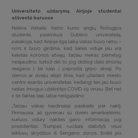
Universiteto uždarymą Airijoje studentai
atšventė baruose
Neilina Veitaitė, trečio kurso anglų filologijos
studentė, pasirinkusi Dublino universitetą,
pasakoja, kad Airijoje ilgą laiką viskas buvo ramu –
nors ir buvo girdima, kad šalies viduje jau yra
keletas koronos atvejų, tačiau niekas pernelyg
nesijaudino, turbūt dėl to, jog didžioji dalis žmonių
reagavo į tai kaip į paprastą gripo atvejį. Po
dienos ar dviejų atėjo žinia, kad užsidarė miesto
centre esantis universitetas, kadangi ten jau buvo
rastas žmogus užsikrėtęs COVID-19 virusu. Bet net
ir šis faktas taip labai neišgąsdino.
„Tačiau viskas kardinaliai pasikeitė per naktį.
Pirmiausia, aš gyvenau su dviem amerikietėmis,
kuriuos vidury nakties gavo informaciją, jog
prezidentas Trumpas ruošiasi stabdyti visus
lėktuvų skrydžius iš Šengeno zonos, todėl jos