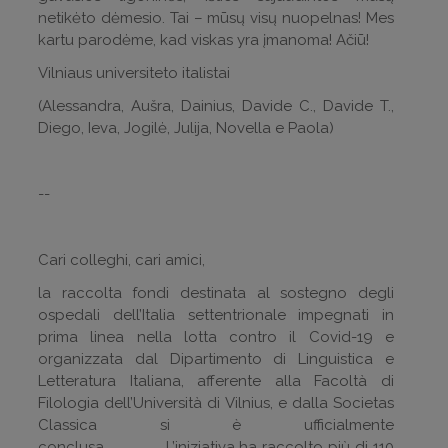
netikėto dėmesio. Tai – mūsų visų nuopelnas! Mes
kartu parodėme, kad viskas yra įmanoma! Ačiū!
Vilniaus universiteto italistai
(Alessandra, Aušra, Dainius, Davide C., Davide T.,
Diego, Ieva, Jogil
ė, Julija,
Novella e Paola)
--
Cari colleghi, cari amici,
la raccolta fondi destinata al sostegno degli
ospedali dell’Italia settentrionale impegnati in
prima linea nella lotta contro il Covid-19 e
organizzata dal Dipartimento di Linguistica e
Letteratura Italiana, afferente alla Facoltà di
Filologia dell’Università di Vilnius, e dalla Societas
Classica si è ufficialmente
conclusa. L’iniziativa ha raccolto più di 110