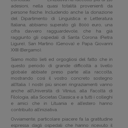
adesioni, nella quasi totalità provenienti da
persone fisiche. Includendo anche la donazione
del Dipartimento di Linguistica e Letteratura
Italiana, abbiamo superato gli 8000 euro, una
cifra davvero ragguardevole, che ha già
raggiunto gli ospedali di Santa Corona (Pietra
Ligure), San Martino (Genova) e Papa Giovanni
XXIII (Bergamo).
Siamo molto lieti ed orgogliosi del fatto che in
questo periodo di grande difficoltà a livello
globale abbiate preso parte alla raccolta,
mostrando così il vostro concreto sostegno
all’Italia. I nostri più sinceri ringraziamenti vanno
anche all’Università di Vilnius, alla Facoltà di
Filologia, alla Societas Classica e a tutti i colleghi
e amici che in Lituania e all’estero hanno
contribuito all’iniziativa.
Ovviamente, particolare piacere fa la gratitudine
espressa dagli ospedali che hanno ricevuto il