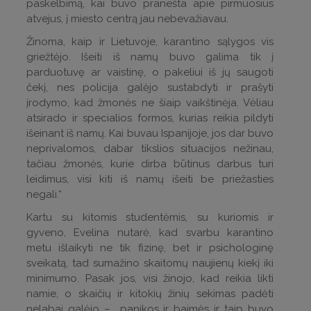
paskelbimą, kai buvo pranešta apie pirmuosius
atvejus, į miesto centrą jau nebevažiavau.
Žinoma, kaip ir Lietuvoje, karantino sąlygos vis
griežtėjo. Išeiti iš namų buvo galima tik į
parduotuvę ar vaistinę, o pakeliui iš jų saugoti
čekį, nes policija galėjo sustabdyti ir prašyti
įrodymo, kad žmonės ne šiaip vaikštinėja. Vėliau
atsirado ir specialios formos, kurias reikia pildyti
išeinant iš namų. Kai buvau Ispanijoje, jos dar buvo
neprivalomos, dabar tikslios situacijos nežinau,
tačiau žmonės, kurie dirba būtinus darbus turi
leidimus, visi kiti iš namų išeiti be priežasties
negali.“
Kartu su kitomis studentėmis, su kuriomis ir
gyveno, Evelina nutarė, kad svarbu karantino
metu išlaikyti ne tik fizinę, bet ir psichologinę
sveikatą, tad sumažino skaitomų naujienų kiekį iki
minimumo. Pasak jos, visi žinojo, kad reikia likti
namie, o skaičių ir kitokių žinių sekimas padėti
nelabai galėjo – panikos ir baimės ir taip buvo