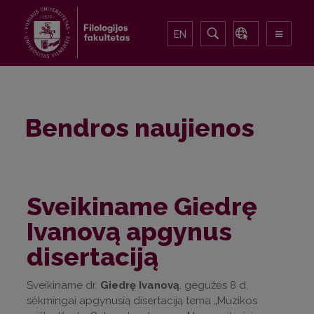
EN
Bendros naujienos
Sveikiname Giedrę
Ivanovą apgynus
disertaciją
Sveikiname dr.
Giedrę Ivanovą
, gegužės 8 d.
sėkmingai apgynusią disertaciją tema „Muzikos