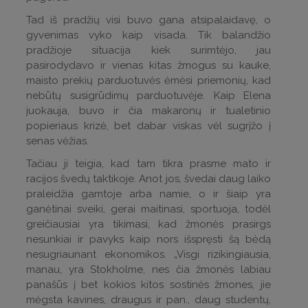
Tad iš pradžių visi buvo gana atsipalaidavę, o
gyvenimas vyko kaip visada. Tik balandžio
pradžioje situacija kiek surimtėjo, jau
pasirodydavo ir vienas kitas žmogus su kauke,
maisto prekių parduotuvės ėmėsi priemonių, kad
nebūtų susigrūdimų parduotuvėje. Kaip Elena
juokauja, buvo ir čia makaronų ir tualetinio
popieriaus krizė, bet dabar viskas vėl sugrįžo į
senas vėžias.
Tačiau ji teigia, kad tam tikra prasme mato ir
racijos švedų taktikoje. Anot jos, švedai daug laiko
praleidžia gamtoje arba namie, o ir šiaip yra
ganėtinai sveiki, gerai maitinasi, sportuoja, todėl
greičiausiai yra tikimasi, kad žmonės prasirgs
nesunkiai ir pavyks kaip nors išspręsti šą bėdą
nesugriaunant ekonomikos. „Visgi rizikingiausia,
manau, yra Stokholme, nes čia žmonės labiau
panašūs į bet kokios kitos sostinės žmones, jie
mėgsta kavines, draugus ir pan., daug studentų,