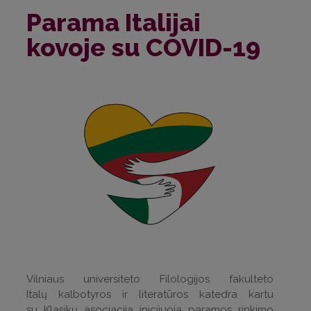
Parama Italijai
kovoje su COVID-19
Vilniaus universiteto Filologijos fakulteto
Italų kalbotyros ir literatūros katedra kartu
su Klasikų asociacija inicijuoja paramos rinkimo