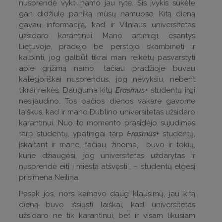
nusprendė vykti namo jau ryte. Šis įvykis sukėlė
gan didžiulę paniką mūsų namuose. Kitą dieną
gavau informaciją, kad ir Vilniaus universitetas
užsidaro karantinui. Mano artimieji, esantys
Lietuvoje, pradėjo be perstojo skambinėti ir
kalbinti, jog galbūt tikrai man reikėtų pasvarstyti
apie grįžimą namo, tačiau pradžioje buvau
kategoriškai nusprendus, jog nevyksiu, nebent
tikrai reikės. Dauguma kitų
Erasmus+
studentų irgi
nesijaudino. Tos pačios dienos vakare gavome
laiškus, kad ir mano Dublino universitetas užsidaro
karantinui. Nuo to momento prasidėjo sujudimas
tarp studentų, ypatingai tarp
Erasmus+
studentų,
įskaitant ir mane, tačiau, žinoma, buvo ir tokių,
kurie džiaugėsi, jog universitetas uždarytas ir
nusprendė eiti į miestą atšvęsti“, – studentų elgesį
prisimena Neilina.
Pasak jos, nors kamavo daug klausimų, jau kitą
dieną buvo išsiųsti laiškai, kad universitetas
užsidaro ne tik karantinui, bet ir visam likusiam