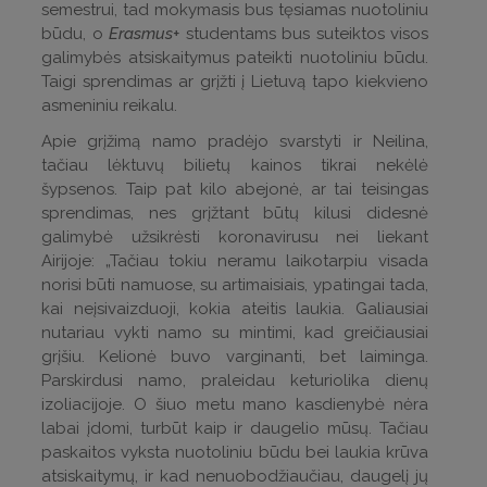
semestrui, tad mokymasis bus tęsiamas nuotoliniu
būdu, o
Erasmus+
studentams bus suteiktos visos
galimybės atsiskaitymus pateikti nuotoliniu būdu.
Taigi sprendimas ar grįžti į Lietuvą tapo kiekvieno
asmeniniu reikalu.
Apie grįžimą namo pradėjo svarstyti ir Neilina,
tačiau lėktuvų bilietų kainos tikrai nekėlė
šypsenos. Taip pat kilo abejonė, ar tai teisingas
sprendimas, nes grįžtant būtų kilusi didesnė
galimybė užsikrėsti koronavirusu nei liekant
Airijoje: „Tačiau tokiu neramu laikotarpiu visada
norisi būti namuose, su artimaisiais, ypatingai tada,
kai neįsivaizduoji, kokia ateitis laukia. Galiausiai
nutariau vykti namo su mintimi, kad greičiausiai
grįšiu. Kelionė buvo varginanti, bet laiminga.
Parskirdusi namo, praleidau keturiolika dienų
izoliacijoje. O šiuo metu mano kasdienybė nėra
labai įdomi, turbūt kaip ir daugelio mūsų. Tačiau
paskaitos vyksta nuotoliniu būdu bei laukia krūva
atsiskaitymų, ir kad nenuobodžiaučiau, daugelį jų