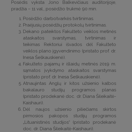
Posėdis vyksta Jono Balkevičiaus auditorijoje,
pradžia – 11 val., posėdžio trukmė 90 min.
Posėdžio darbotvarkės tvirtinimas.
Praėjusių posėdžių protokolų tvirtinimas.
Dekano pateiktos Fakulteto veiklos metinės
ataskaitos svarstymas, tvirtinimas ir
teikimas Rektoriui išvados dėl Fakulteto
veiklos plano įgyvendinimo (pristato prof. dr.
Inesa Šeškauskienė).
Fakulteto pajamų ir išlaidų metinės 2019 m.
sąmatos įvykdymo ataskaitos svarstymas
(pristato prof. dr. Inesa Šeškauskienė).
Atnaujintas Anglų ir kitos užsienio kalbos
bakalauro studijų programos planas
(pristato prodekanė doc. dr. Diana Šileikaitė-
Kaishauri).
Dėl naujos užsienio piliečiams skirtos
pirmosios pakopos studijų programos
„Lituanistinės studijos“ (pristato prodekanė
doc. dr. Diana Šileikaitė-Kaishauri).