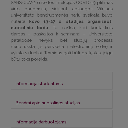
SARS-CoV-2 sukeltos infekcijos COVID-19 plitimas
virto pandemija, siekiant apsaugoti Vilniaus
universiteto bendruomenės narių sveikatą buvo
nutarta
kovo 13-27 d. studijas organizuoti
nuotoliniu būdu
. Tai reiškia, kad kontaktinis
darbas – paskaitos ir seminarai – Universiteto
patalpose nevyks, bet studijų procesas
nenutrūksta, jis persikelia į elektroninę erdvę ir
vyksta virtualiai. Terminas gali būti pratęstas, jeigu
būtų toks poreikis.
Informacija studentams
INFORMACIJA FILF STUDENTAMS
Bendrai apie nuotolines studijas
Mielos Studentės ir mieli Studentai,
Perkėlus studijų procesą į virtualią erdvę,
kaip žinote, dėl koronaviruso prevencijos
Informacija darbuotojams
rekomenduojama studijų tvarkaraštyje
kovo 13–27 d. studijos persikelia į elektroninę