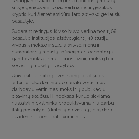
Džiaugiamės, kad menų ir humanitarinių mokslų
klausimus.
nepriimami.
srityje geriausiai ir toliau vertinama lingvistikos
Mokymus ves VU ITPC elektroninių mokymų
kryptis, kuri šiemet atsidūrė tarp 201–250 geriausių
Dėl daugiau informacijos galite pasiteirauti
technologijų ekspertas dr. Saulius Preidys.
pasaulyje.
adresu
infostalas@mb.vu.lt
Kovo 16 d. internetinis seminaras vyks trimis
Sudarant reitingus, iš viso buvo vertinamos 1368
Dėl atsiskaitymų, baigiamųjų darbų
skirtingais laikais:
pasaulio institucijos, atsižvelgiant į 48 studijų
Atsiskaitymams terminai nesikeičia, nes studijų
kryptis 5 mokslo ir studijų srityse: menų ir
9.00 val. (prie seminaro prisijunkite
procesas iš esmės nėra stabdomas, bet
humanitarinių mokslų, inžinerijos ir technologijų,
šioje nuorodoje
);
vykdomas nuotoliniu būdu. Suprantame, kad
gamtos mokslų ir medicinos, fizinių mokslų bei
13.00 val. (prie seminaro prisijunkite
tai sukelia nepatogumus, tačiau akademiniai
socialinių mokslų ir vadybos.
šioje nuorodoje
);
padaliniai yra gavę rekomendacijas dėl
17.00 val. (prie seminaro prisijunkite
Universitetai reitinge vertinami pagal šiuos
studijų proceso užtikrinimo ir kiekvienas
šioje nuorodoje
).
kriterijus: akademinio personalo vertinimas,
padalinys darbą organizuoja pagal savo
darbdavių vertinimas, mokslinių publikacijų
veiklos specifiką. Dėl detalių galite susisiekti
Kylant klausimams dėl darbo
citavimų skaičius, H indeksas, kuriuo siekiama
su savo padalinio studijų koordinatoriumi.
„Microsoft Teams“ platformoje, juos galite
nustatyti mokslininkų produktyvumą ir jų darbų
užduoti šioje platformoje sukurtame
Laboratoriniai užsiėmimai gali vykti tik tuo
įtaką pasaulyje. Iš kriterijų didžiausią įtaką daro
specialiame kanale „Skubi pagalba“. Prie jo
atveju, jeigu jį nutraukiant padaroma itin
akademinio personalo vertinimas.
galite prisijungti šiais būdais:
didelė materialinė žala ar žala atliekamiems
tyrimams taip pat, jei laboratorinis darbas yra
įvedę komandos kodą –
b0vvru9
;
būtinas rengiant bakalauro, magistro ar kitą
prisijungę prie
šios komandos nuorodos