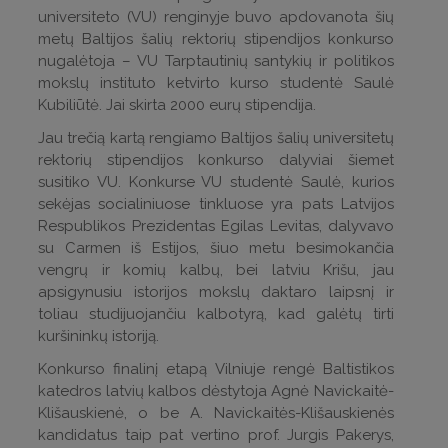
universiteto (VU) renginyje buvo apdovanota šių
metų Baltijos šalių rektorių stipendijos konkurso
nugalėtoja – VU Tarptautinių santykių ir politikos
mokslų instituto ketvirto kurso studentė Saulė
Kubiliūtė. Jai skirta 2000 eurų stipendija.
Jau trečią kartą rengiamo Baltijos šalių universitetų
rektorių stipendijos konkurso dalyviai šiemet
susitiko VU. Konkurse VU studentė Saulė, kurios
sekėjas socialiniuose tinkluose yra pats Latvijos
Respublikos Prezidentas Egilas Levitas, dalyvavo
su Carmen iš Estijos, šiuo metu besimokančia
vengrų ir komių kalbų, bei latviu Krišu, jau
apsigynusiu istorijos mokslų daktaro laipsnį ir
toliau studijuojančiu kalbotyrą, kad galėtų tirti
kuršininkų istoriją.
Konkurso finalinį etapą Vilniuje rengė Baltistikos
katedros latvių kalbos dėstytoja Agnė Navickaitė-
Klišauskienė, o be A. Navickaitės-Klišauskienės
kandidatus taip pat vertino prof. Jurgis Pakerys,