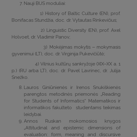
Nauji BUS moduliai:
1) History of Baltic Culture (EN), prof.
Bonifacas Stundžia, doc. dr. Vytautas Rinkevičius;
2) Linguistic Diversity (EN), prof. Axel
Holvoet, dr. Vladimir Panov;
3) Mokėjimas mokytis ‒ mokymasis
gyvenimui (LT), doc. dr. Virginija Pukevičiūtė;
4) Vilnius kultūrų sankryžoje (XIX‒XX a. 1
p.) (RU arba LT), doc. dr. Pavel Lavrinec, dr. Julija
Snežko.
Lauros Giniūnienės ir Irenos Snukiškienės
parengtos metodinės priemonės „Reading
for Students of Informatics“ Matematikos ir
informatikos fakulteto studentams teikimas
leidybai.
Annos Ruskan mokomosios knygos
„Attitudinal and epistemic dimensions of
evaluation: form, meaning and discursive