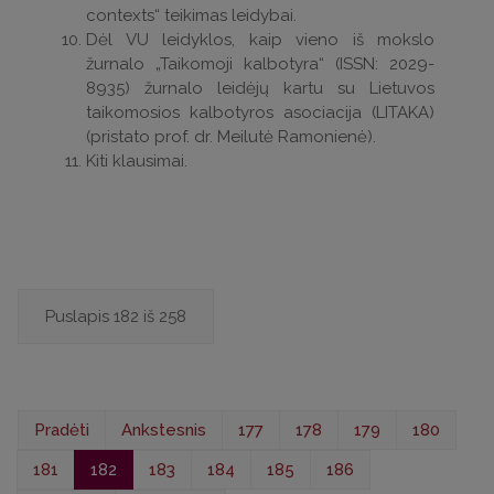
contexts“ teikimas leidybai.
Dėl VU leidyklos, kaip vieno iš mokslo
žurnalo „Taikomoji kalbotyra“ (ISSN: 2029-
8935) žurnalo leidėjų kartu su Lietuvos
taikomosios kalbotyros asociacija (LITAKA)
(pristato prof. dr. Meilutė Ramonienė).
Kiti klausimai.
Puslapis 182 iš 258
Pradėti
Ankstesnis
177
178
179
180
181
182
183
184
185
186