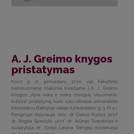
A. J. Greimo knygos
pristatymas
Kovo 9 d., pirmadienį, 17.00 val. Fakulteto
bendruomenę maloniai kviečiame į A. J. Greimo
knygos „Apie viską ir nieką: žmogus, visuomenė,
kultūra“ pristatymą, kuris vyks Vilniaus universiteto
bibliotekos Baltojoje salėje (Universiteto g. 3, IV a.).
Renginyje dalyvauja: doc. dr. Darius Kuolys, prof.
dr. Brigita Speičytė, prof. dr. Arūnas Sverdiolas ir
sudarytoja dr. Jūratė Levina. Renginį moderuoja