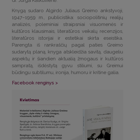
dr. Jurga Katkuvienė.
Knygą sudaro Algirdo Juliaus Greimo ankstyvoji,
1947–1959 m., publicistika: sociopolitinių realijų
analizės, poleminiai straipsniai visuomenės ir
kultūros klausimais, literatūros veikalų recenzijos,
literatūros istorijai ir estetikai skirta eseistika.
Parengta iš rankraščių pagal paties Greimo
sudarytą planą, knyga atskleidžia savitą, daugeliu
aspektų ir šiandien aktualią žmogaus ir kultūros
sampratą, išdėstytą gyvu stiliumi, su Greimui
būdingu subtilumu, ironija, humoru ir kritine galia.
Facebook renginys >