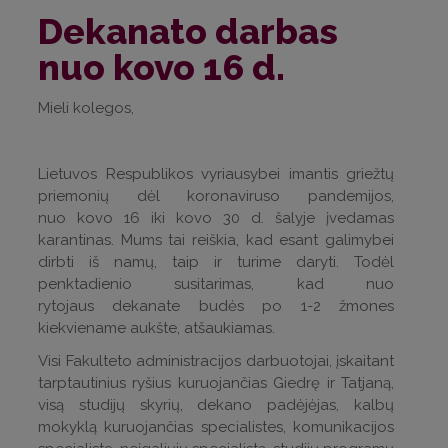
Dekanato darbas
nuo kovo 16 d.
Mieli kolegos,
Lietuvos Respublikos vyriausybei imantis griežtų
priemonių dėl koronaviruso pandemijos,
nuo kovo 16 iki kovo 30 d. šalyje įvedamas
karantinas. Mums tai reiškia, kad esant galimybei
dirbti iš namų, taip ir turime daryti. Todėl
penktadienio susitarimas, kad nuo
rytojaus dekanate budės po 1-2 žmones
kiekviename aukšte, atšaukiamas.
Visi Fakulteto administracijos darbuotojai, įskaitant
tarptautinius ryšius kuruojančias Giedrę ir Tatjaną,
visą studijų skyrių, dekano padėjėjas, kalbų
mokyklą kuruojančias specialistes, komunikacijos