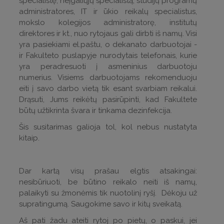
specialistę, neįgaliųjų specialistą, studijų programų
administratores, IT ir ūkio reikalų specialistus,
mokslo kolegijos administratorę, institutų
direktores ir kt., nuo rytojaus gali dirbti iš namų. Visi
yra pasiekiami el.paštu, o dekanato darbuotojai -
ir Fakulteto puslapyje nurodytais telefonais, kurie
yra peradresuoti į asmeninius darbuotoju
numerius. Visiems darbuotojams rekomenduoju
eiti į savo darbo vietą tik esant svarbiam reikalui.
Drąsuti, Jums reikėtų pasirūpinti, kad Fakultete
būtų užtikrinta švara ir tinkama dezinfekcija.
Šis susitarimas galioja tol, kol nebus nustatyta
kitaip.
Dar kartą visų prašau elgtis atsakingai:
nesibūriuoti, be būtino reikalo neiti iš namų,
palaikyti su žmonėmis tik nuotolinį ryšį. Dėkoju už
supratingumą. Saugokime savo ir kitų sveikatą.
Aš pati žadu ateiti rytoj po pietų, o paskui, jei