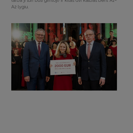
(arba ji turi būti gimtoji) ir kitas dvi kalbas bent A1–
A2 lygiu.