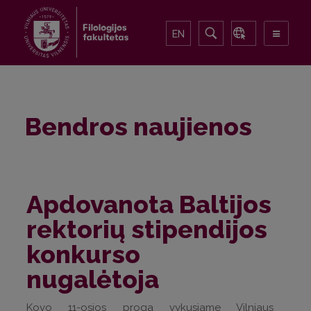
EN
Bendros naujienos
Apdovanota Baltijos
rektorių stipendijos
konkurso
nugalėtoja
Kovo 11-osios proga vykusiame Vilniaus