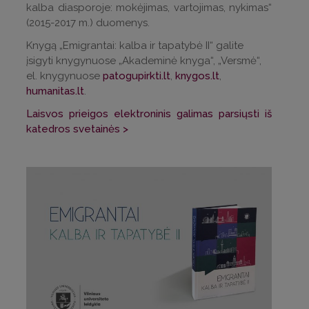
kalba diasporoje: mokėjimas, vartojimas, nykimas“
(2015-2017 m.) duomenys.
Knygą „Emigrantai: kalba ir tapatybė II“ galite
įsigyti knygynuose „Akademinė knyga“, „Versmė“,
el. knygynuose
patogupirkti.lt
,
knygos.lt
,
humanitas.lt
.
Laisvos prieigos elektroninis galimas parsiųsti iš
katedros svetainės >