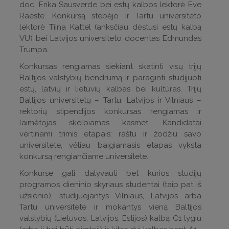
doc. Erika Sausverde bei estų kalbos lektorė Eve
Raeste. Konkursą stebėjo ir Tartu universiteto
lektorė Tiina Kattel (anksčiau dėstusi estų kalbą
VU) bei Latvijos universiteto docentas Edmundas
Trumpa.
Konkursas rengiamas siekiant skatinti visų trijų
Baltijos valstybių bendrumą ir paraginti studijuoti
estų, latvių ir lietuvių kalbas bei kultūras. Trijų
Baltijos universitetų – Tartu, Latvijos ir Vilniaus –
rektorių stipendijos konkursas rengiamas ir
laimėtojas skelbiamas kasmet. Kandidatai
vertinami trimis etapais: raštu ir žodžiu savo
universitete, vėliau baigiamasis etapas vyksta
konkursą rengiančiame universitete.
Konkurse gali dalyvauti bet kurios studijų
programos dieninio skyriaus studentai (taip pat iš
užsienio), studijuojantys Vilniaus, Latvijos arba
Tartu universitete ir mokantys vieną Baltijos
valstybių (Lietuvos, Latvijos, Estijos) kalbą C1 lygiu