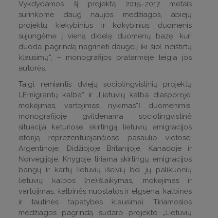
Vykdydamos šį projektą 2015–2017 metais
surinkome daug naujos medžiagos, abiejų
projektų kiekybinius ir kokybinius duomenis
sujungėme į vieną didelę duomenų bazę, kuri
duoda pagrindą nagrinėti daugelį iki šiol neištirtų
klausimų“, – monografijos pratarmėje teigia jos
autorės.
Taigi, remiantis dviejų sociolingvistinių projektų
(„Emigrantų kalba“ ir „Lietuvių kalba diasporoje:
mokėjimas, vartojimas, nykimas“) duomenimis,
monografijoje gvildenama sociolingvistinė
situacija keturiose skirtingą lietuvių emigracijos
istoriją reprezentuojančiose pasaulio vietose:
Argentinoje, Didžiojoje Britanijoje, Kanadoje ir
Norvegijoje. Knygoje tiriama skirtingų emigracijos
bangų ir kartų lietuvių išeivių bei jų palikuonių
lietuvių kalbos (ne)išlaikymas, mokėjimas ir
vartojimas, kalbinės nuostatos ir elgsena, kalbinės
ir tautinės tapatybės klausimai. Tiriamosios
medžiagos pagrindą sudaro projekto „Lietuvių