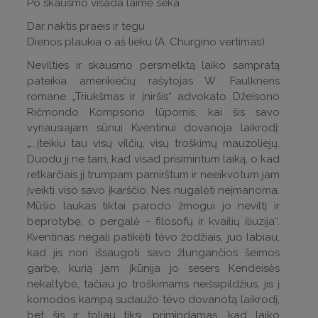
Po skausmo visada laimė seka
Dar naktis praeis ir tegu
Dienos plaukia o aš lieku (A. Churgino vertimas)
Nevilties ir skausmo persmelktą laiko sampratą
pateikia amerikiečių rašytojas W. Faulkneris
romane „Triukšmas ir įniršis“ advokato Džeisono
Ričmondo Kompsono lūpomis, kai šis savo
vyriausiajam sūnui Kventinui dovanoja laikrodį:
„...įteikiu tau visų vilčių, visų troškimų mauzoliejų.
Duodu jį ne tam, kad visad prisimintum laiką, o kad
retkarčiais jį trumpam pamirštum ir neeikvotum jam
įveikti viso savo įkarščio. Nes nugalėti neįmanoma.
Mūšio laukas tiktai parodo žmogui jo neviltį ir
beprotybę, o pergalė – filosofų ir kvailių iliuzija“.
Kventinas negali patikėti tėvo žodžiais, juo labiau,
kad jis nori išsaugoti savo žlungančios šeimos
garbę, kurią jam įkūnija jo sesers Kendeisės
nekaltybė, tačiau jo troškimams neišsipildžius, jis į
komodos kampą sudaužo tėvo dovanotą laikrodį,
bet šis ir toliau tiksi, primindamas, kad laiko