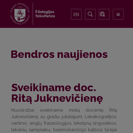
EN
Bendros naujienos
Sveikiname doc.
Ritą Juknevičienę
Nuoširdžiai sveikiname mielą docentę Ritą
Juknevičienę su gražiu jubiliejumi. Leksikografijos,
vertimo, anglų frazeologijos, tekstynų lingvistikos,
leksinių samplaikų, besimokančiojo kalbos tyrėjai