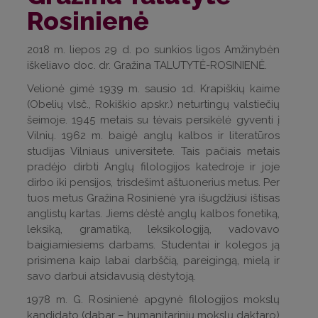
Rosinienė
2018 m. liepos 29 d. po sunkios ligos Amžinybėn
iškeliavo doc. dr. Gražina TALUTYTĖ-ROSINIENĖ.
Velionė gimė 1939 m. sausio 1d. Krapiškių kaime
(Obelių vlsč., Rokiškio apskr.) neturtingų valstiečių
šeimoje. 1945 metais su tėvais persikėlė gyventi į
Vilnių. 1962 m. baigė anglų kalbos ir literatūros
studijas Vilniaus universitete. Tais pačiais metais
pradėjo dirbti Anglų filologijos katedroje ir joje
dirbo iki pensijos, trisdešimt aštuonerius metus. Per
tuos metus Gražina Rosinienė yra išugdžiusi ištisas
anglistų kartas. Jiems dėstė anglų kalbos fonetiką,
leksiką, gramatiką, leksikologiją, vadovavo
baigiamiesiems darbams. Studentai ir kolegos ją
prisimena kaip labai darbščią, pareigingą, mielą ir
savo darbui atsidavusią dėstytoją.
1978 m. G. Rosinienė apgynė filologijos mokslų
kandidato (dabar – humanitarinių mokslų daktaro)