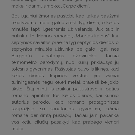
mokė ir dar mus moko: „Carpe diem“.
Bet ilgainiui žmonės pastebi, kad laikas pasižymi
reliatyvumu: metai gali pralėkti lyg diena, o kelios
minutės tapti ilgesnėmis už valandą. Juk taip ir
nutinka Th. Manno romane „Užburtas kalnas“, kur
septynios savaitės praeina lyg septynios dienos, o
septynios minutės užtrunka be galo ilgai, nes
Berghofo sanatorijos džiovininkai laukia
termometro parodymų, nuo kurių priklausys jų
tolesnis gyvenimas. Rašytojas buvo įsitikinęs, kad
kelios dienos, kupinos veiklos, yra žymiai
turiningesnės negu keleri metai, praleisti be jokio
tikslo. Šitą mintį jis puikiai pailiustravo ir paties
romano apimtimi: tos kelios dienos, kai kūrinio
autorius parodo, kaip romano protagonistas
susipažįsta su sanatorijos gyvenimu, užima
romane per šimtą puslapių, tačiau jam pakanka
vos kelių eilučių pasakyti, kad prabėgo vieneri
metai.