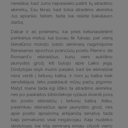
nereiškia, kad Jums nepasiseks patirti tų atradimo
akimirkų. Esu tikras, kad tokia atradimo akimirka
Jus aplankė, tarkim, tada, kai rašėte bakalauro
darbą.
Dabar ir aš prisimenu, kai prieš keturiasdešimt
penkerius metus, kai buvau tik fuksas, per vieną
literatūros mokslo įvado seminarą nagrinėjome
Renesanso epochos prancūzų poeto Pierre‘o de
Ronsard‘o eilėraščius, kurių vieni aukštino
jaunystės grožį, kiti bylojo apie Laiko jėgą.
Dėstytojas išsyk mums pasakė, kad šie eilėraščiai
nėra versti į lietuvių kalbą, ir nors jų kalba kiek
senstelėjusi, teks pasikliauti mūsų pačių jėgomis.
Matyt, mane tada irgi ištiko ta atradimo akimirka,
nes po paskaitos bibliotekoje ryžausi išversti porą
šio poeto eilėraščių į lietuvių kalbą. Aišku,
pasirinkau eilėraščius apie jaunystės grožį, nes
apie poeto aprašomą artėjančią senatvę tada
kaip pirmakursis visai negalvojau. Kaip nustebo
dėstytojas, kai kitą seminarą ėmiau cituoti vieno