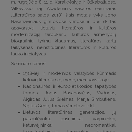
m. rugpjūčio 8–11 d. Karalkrėslyje ir Ožkabaliuose,
Vilkaviškio raj. Akademinis vasaros seminaras
„Literatūros salos 2018“ šiais metais vyks Jono
Basanavičiaus gimtosiose vietose ir bus skirtas
apsvarstyti lietuvių literatūros ir kultūros
modernizaciją tarpukariu, kultūros asmenybių
biografinių tyrimų klausimus, literatūros kartų
laikysenas, neinstitucines literatūros ir kultūros
lauko iniciatyvas.
Seminaro temos:
1918-ieji ir modernios valstybės kūrimasis
lietuvių literatūroje, mene, memuaristikoje
Nacionalinės ir europietiškosios tapatybės
formos: Jonas Basanavičius, Vydūnas,
Algirdas Julius Greimas, Marija Gimbutienė,
Sigitas Geda, Tomas Venclova ir kt.
Lietuvos literatūrinės generacijos, jų
pasaulėvoka: aušrininkai, varpininkai,
keturvėjininkai, neoromantikai,
trečiafrontininkai, žemininkai, bežemiai,