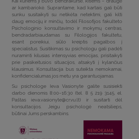
Kai kuriems ji buvo bendrakursė, kitiems – draugė
ar kambariokė. Suprantame, kad kartais gali būti
sunku susitaikyti su netikėta netektimi, gali kilti
daug emocijų ir minčių, todėl Filosofijos fakulteto
Psichologinio konsultavimo ir mokymų centras,
bendradarbiaudamas su Filologijos fakultetu,
esant poreikiui, siūlo kreiptis pagalbos į
specialistus. Susitikimas su psichologu gali padėti
nuraminti kilusias intensyvias emocijas, prisitaikyti
prie pasikeitusios situacijos, atsakyti į kylančius
klausimus. Konsultacija bus suteikta nemokamai,
konfidencialumas jos metu yra garantuojamas.
Su psichologe Ieva Vasionyte galite susisiekti
darbo dienomis 8:00–16:30 (tel. 8 5 219 3145, el.
Paštas
ieva.vasionyte@cr.vu.lt
) ir susitarti dėl
konsultacijos. Jeigu psichologė neatsilieps,
būtinai Jums perskambins.