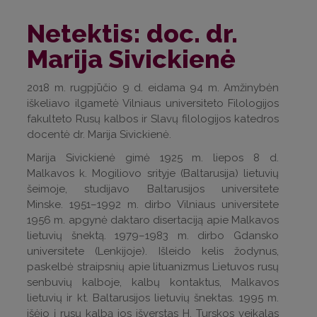
Netektis: doc. dr.
Marija Sivickienė
2018 m. rugpjūčio 9 d. eidama 94 m. Amžinybėn
iškeliavo ilgametė Vilniaus universiteto Filologijos
fakulteto Rusų kalbos ir Slavų filologijos katedros
docentė dr. Marija Sivickienė.
Marija Sivickienė gimė 1925 m. liepos 8 d.
Malkavos k. Mogiliovo srityje (Baltarusija) lietuvių
šeimoje, studijavo Baltarusijos universitete
Minske. 1951–1992 m. dirbo Vilniaus universitete
1956 m. apgynė daktaro disertaciją apie Malkavos
lietuvių šnektą. 1979–1983 m. dirbo Gdansko
universitete (Lenkijoje). Išleido kelis žodynus,
paskelbė straipsnių apie lituanizmus Lietuvos rusų
senbuvių kalboje, kalbų kontaktus, Malkavos
lietuvių ir kt. Baltarusijos lietuvių šnektas. 1995 m.
išėjo į rusų kalbą jos išverstas H. Turskos veikalas