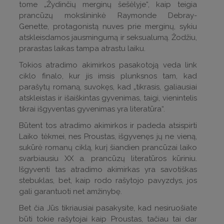
tome „Žydinčių merginų šešėlyje“, kaip teigia
prancūzų mokslininkė Raymonde Debray-
Genette, protagonistą nuves prie merginų, sykiu
atskleisdamos jausmingumą ir seksualumą. Žodžiu,
prarastas laikas tampa atrastu laiku.
Tokios atradimo akimirkos pasakotoją veda link
ciklo finalo, kur jis imsis plunksnos tam, kad
parašytų romaną, suvokęs, kad „tikrasis, galiausiai
atskleistas ir išaiškintas gyvenimas, taigi, vienintelis
tikrai išgyventas gyvenimas yra literatūra“.
Būtent tos atradimo akimirkos ir padeda atsispirti
Laiko tėkmei, nes Proustas, išgyvenęs jų ne vieną,
sukūrė romanų ciklą, kurį šiandien prancūzai laiko
svarbiausiu XX a. prancūzų literatūros kūriniu.
Išgyventi tas atradimo akimirkas yra savotiškas
stebuklas, bet, kaip rodo rašytojo pavyzdys, jos
gali garantuoti net amžinybę.
Bet čia Jūs tikriausiai pasakysite, kad nesiruošiate
būti tokie rašytojai kaip Proustas, tačiau tai dar