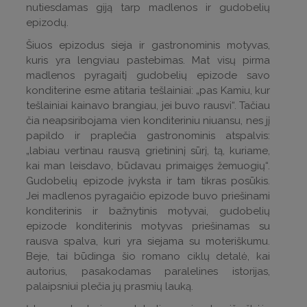
nutiesdamas giją tarp madlenos ir gudobelių
epizodų.
Šiuos epizodus sieja ir gastronominis motyvas,
kuris yra lengviau pastebimas. Mat visų pirma
madlenos pyragaitį gudobelių epizode savo
konditerine esme atitaria tešlainiai: „pas Kamiu, kur
tešlainiai kainavo brangiau, jei buvo rausvi“. Tačiau
čia neapsiribojama vien konditeriniu niuansu, nes jį
papildo ir praplečia gastronominis atspalvis:
„labiau vertinau rausvą grietininį sūrį, tą, kuriame,
kai man leisdavo, būdavau primaigęs žemuogių“.
Gudobelių epizode įvyksta ir tam tikras posūkis.
Jei madlenos pyragaičio epizode buvo priešinami
konditerinis ir bažnytinis motyvai, gudobelių
epizode konditerinis motyvas priešinamas su
rausva spalva, kuri yra siejama su moteriškumu.
Beje, tai būdinga šio romano ciklų detalė, kai
autorius, pasakodamas paralelines istorijas,
palaipsniui plečia jų prasmių lauką.