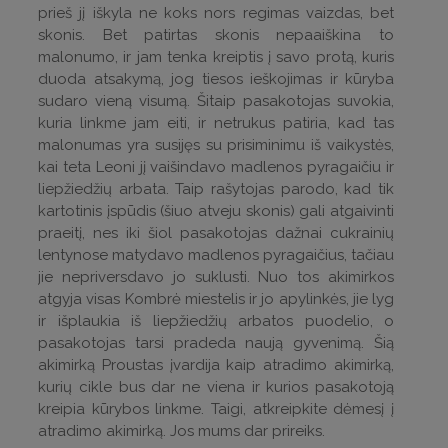
prieš jį iškyla ne koks nors regimas vaizdas, bet
skonis. Bet patirtas skonis nepaaiškina to
malonumo, ir jam tenka kreiptis į savo protą, kuris
duoda atsakymą, jog tiesos ieškojimas ir kūryba
sudaro vieną visumą. Šitaip pasakotojas suvokia,
kuria linkme jam eiti, ir netrukus patiria, kad tas
malonumas yra susijęs su prisiminimu iš vaikystės,
kai teta Leoni jį vaišindavo madlenos pyragaičiu ir
liepžiedžių arbata. Taip rašytojas parodo, kad tik
kartotinis įspūdis (šiuo atveju skonis) gali atgaivinti
praeitį, nes iki šiol pasakotojas dažnai cukrainių
lentynose matydavo madlenos pyragaičius, tačiau
jie nepriversdavo jo suklusti. Nuo tos akimirkos
atgyja visas Kombrė miestelis ir jo apylinkės, jie lyg
ir išplaukia iš liepžiedžių arbatos puodelio, o
pasakotojas tarsi pradeda naują gyvenimą. Šią
akimirką Proustas įvardija kaip atradimo akimirką,
kurių cikle bus dar ne viena ir kurios pasakotoją
kreipia kūrybos linkme. Taigi, atkreipkite dėmesį į
atradimo akimirką. Jos mums dar prireiks.