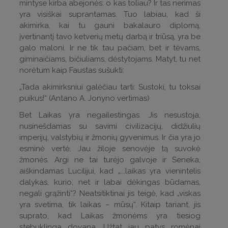
mintyse kirba abejonės: o kas toliau? Ir tas nerimas
yra visiškai suprantamas. Tuo labiau, kad ši
akimirka, kai tu gauni bakalauro diplomą,
įvertinantį tavo ketverių metų darbą ir triūsą, yra be
galo maloni. Ir ne tik tau pačiam, bet ir tėvams,
giminaičiams, bičiuliams, dėstytojams. Matyt, tu net
norėtum kaip Faustas sušukti:
„Tada akimirksniui galėčiau tarti: Sustoki, tu toksai
puikus!“ (Antano A. Jonyno vertimas)
Bet Laikas yra negailestingas. Jis nesustoja,
nusinešdamas su savimi civilizacijų, didžiulių
imperijų, valstybių ir žmonių gyvenimus. Ir čia yra jo
esminė vertė. Jau žiloje senovėje tą suvokė
žmonės. Argi ne tai turėjo galvoje ir Seneka,
aiškindamas Lucilijui, kad „...laikas yra vienintelis
dalykas, kurio, net ir labai dėkingas būdamas,
negali grąžinti“? Neatsitiktinai jis teigė, kad „viskas
yra svetima, tik laikas – mūsų“. Kitaip tariant, jis
suprato, kad Laikas žmonėms yra tiesiog
stebuklinga dovana. Užtat jau patys romėnai