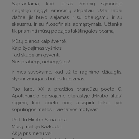
Suprantama, kad laikas žmonių sąmonėje
negalėjo neįgyti emocinių atspalvių. Užtat labai
dažnai jis buvo siejamas ir su džiaugsmu, ir su
skausmu, ir su filosofiniais apmąstymais. Užtenka
tik prisiminti mūsų poezijos lakštingalos posmą:
Mūsų dienos kaip šventė,
Kaip žydėjimas vyšnios,
Tad skubėkim gyventi,
Nes prabėgs, nebegrįš jos!
ir mes suvoksime, kad už to raginimo džiaugtis,
slypi ir žmogaus būties tragizmas.
Tuo tarpu XX a. pradžios prancūzų poeto G.
Apollinaire‘o garsiajame eilėraštyje „Mirabo tiltas“
regime, kad poeto norą atsispirti laikui, lydi
sopulingos meilės ir vienatvės motyvas:
Po tiltu Mirabo Sena teka
Mūsų meilėje Kažkodėl
Aš ją prisimenu vėl