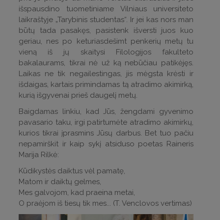
išspausdino tuometiniame Vilniaus universiteto
laikraštyje „Tarybinis studentas“. Ir jei kas nors man
būtų tada pasakęs, pasistenk išversti juos kuo
geriau, nes po keturiasdešimt penkerių metų tu
vieną iš jų skaitysi Filologijos fakulteto
bakalaurams, tikrai nė už ką nebūčiau patikėjęs.
Laikas ne tik negailestingas, jis mėgsta krėsti ir
išdaigas, kartais primindamas tą atradimo akimirką,
kurią išgyvenai prieš daugelį metų.
Baigdamas linkiu, kad Jūs, žengdami gyvenimo
pavasario taku, irgi patirtumėte atradimo akimirkų,
kurios tikrai įprasmins Jūsų darbus. Bet tuo pačiu
nepamirškit ir kaip sykį atsiduso poetas Raineris
Marija Rilkė:
Kūdikystės daiktus vėl pamatę,
Matom ir daiktų gelmes,
Mes galvojom, kad praeina metai,
O praėjom iš tiesų tik mes... (T. Venclovos vertimas)