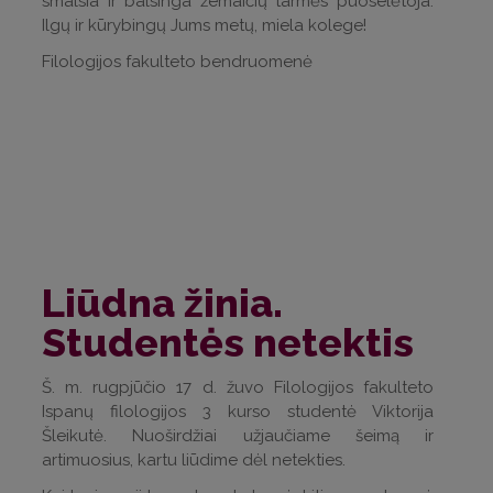
smalsia ir balsinga žemaičių tarmės puoselėtoja.
Ilgų ir kūrybingų Jums metų, miela kolege!
Filologijos fakulteto bendruomenė
Liūdna žinia.
Studentės netektis
Š. m. rugpjūčio 17 d. žuvo Filologijos fakulteto
Ispanų filologijos 3 kurso studentė Viktorija
Šleikutė. Nuoširdžiai užjaučiame šeimą ir
artimuosius, kartu liūdime dėl netekties.