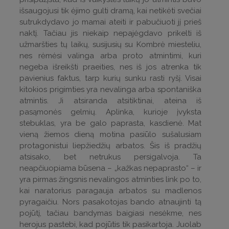
išsaugojusi tik ėjimo gulti dramą, kai netikėti svečiai
sutrukdydavo jo mamai ateiti ir pabučiuoti jį prieš
naktį. Tačiau jis niekaip nepajėgdavo prikelti iš
užmaršties tų laikų, susijusių su Kombrė miesteliu,
nes rėmėsi valinga arba proto atmintimi, kuri
negeba išreikšti praeities, nes iš jos atrenka tik
pavienius faktus, tarp kurių sunku rasti ryšį. Visai
kitokios prigimties yra nevalinga arba spontaniška
atmintis. Ji atsiranda atsitiktinai, ateina iš
pasąmonės gelmių. Aplinka, kurioje įvyksta
stebuklas, yra be galo paprasta, kasdienė. Mat
vieną žiemos dieną motina pasiūlo sušalusiam
protagonistui liepžiedžių arbatos. Šis iš pradžių
atsisako, bet netrukus persigalvoja. Ta
neapčiuopiama būsena – „kažkas nepaprasto“ – ir
yra pirmas žingsnis nevalingos atminties link po to,
kai naratorius paragauja arbatos su madlenos
pyragaičiu. Nors pasakotojas bando atnaujinti tą
pojūtį, tačiau bandymas baigiasi nesėkme, nes
herojus pastebi, kad pojūtis tik pasikartoja. Juolab