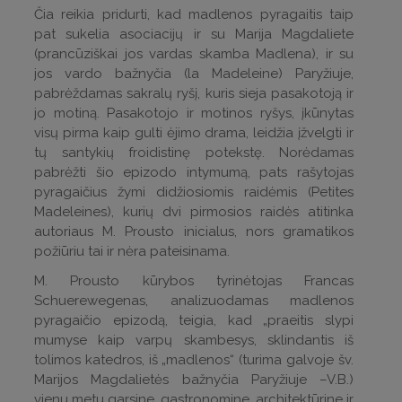
Čia reikia pridurti, kad madlenos pyragaitis taip
pat sukelia asociacijų ir su Marija Magdaliete
(prancūziškai jos vardas skamba Madlena), ir su
jos vardo bažnyčia (la Madeleine) Paryžiuje,
pabrėždamas sakralų ryšį, kuris sieja pasakotoją ir
jo motiną. Pasakotojo ir motinos ryšys, įkūnytas
visų pirma kaip gulti ėjimo drama, leidžia įžvelgti ir
tų santykių froidistinę potekstę. Norėdamas
pabrėžti šio epizodo intymumą, pats rašytojas
pyragaičius žymi didžiosiomis raidėmis (Petites
Madeleines), kurių dvi pirmosios raidės atitinka
autoriaus M. Prousto inicialus, nors gramatikos
požiūriu tai ir nėra pateisinama.
M. Prousto kūrybos tyrinėtojas Francas
Schuerewegenas, analizuodamas madlenos
pyragaičio epizodą, teigia, kad „praeitis slypi
mumyse kaip varpų skambesys, sklindantis iš
tolimos katedros, iš „madlenos“ (turima galvoje šv.
Marijos Magdalietės bažnyčia Paryžiuje –V.B.)
vienu metu garsine, gastronomine, architektūrine ir