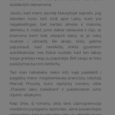
sustabdyti neįmanoma.
Jaučiu, kad mano jaunieji klausytojai suprato, jog
šiandien noriu tarti žodį apie Laiką, kuris yra
negailestingas, bet kartais atneša ir malonių
akimirkų. Ir, matyt, jums dabar labiausiai ir rūpi, ar
įmanoma bent kiek atsispirti laikui, ar jis viską
nusineš į užmarštį. Be abejo, būtų galima
pajuokauti, kad nereikėtų rinktis gyvenimo
aukštikalnėse, nes fizikai nustatė, kad ten laikas
bėga greičiau negu jų papėdėje. Bet vargu ar toks
pasiūlymas ką nors tenkintų.
Tad man nebelieka nieko kito kaip pasitelkti į
pagalbą mano mėgstamiausią prancūzų rašytoją
Marcelį Proustą, kurio septynių romanų cikle
„Prarasto laiko beieškant“ ir paieškosime Jums
rūpimo atsakymo.
Kaip žinia, šį romanų ciklą tarsi užprogramuoja
madlenos pyragaičio epizodas. Jame pasakotojas
prisipažįsta, kad iš vaikystės laikų jo atmintis buvo