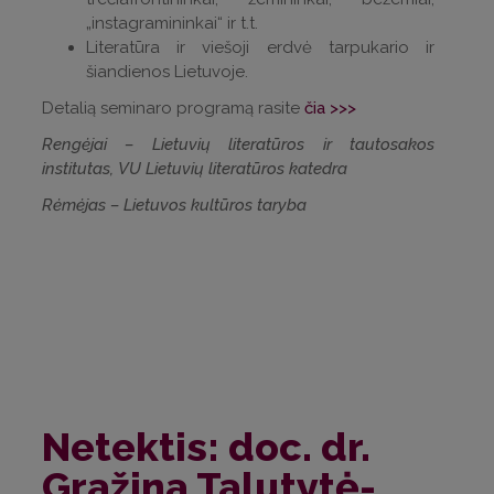
„instagramininkai“ ir t.t.
Literatūra ir viešoji erdvė tarpukario ir
šiandienos Lietuvoje.
Detalią seminaro programą rasite
čia >>>
Rengėjai – Lietuvių literatūros ir tautosakos
institutas, VU Lietuvių literatūros katedra
Rėmėjas – Lietuvos kultūros taryba
Netektis: doc. dr.
Gražina Talutytė-