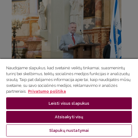
Naudojame slapukus, kad svetainė veiktų tinkamai, suasmenintų
turinį bei skelbimus, teiktų socialinės medijos funkcijas ir analizuotų
srautą. Taip pat dalijamės informacija apie tai, kaip naudojatės mūsų
svetaine, su savo socialinės medijos, reklamavimo ir analizės
partneriais.
Privatumo politika
Leisti visus slapukus
Atsisakyti visų
Puslapis 209 iš 258
Slapukų nustatymai