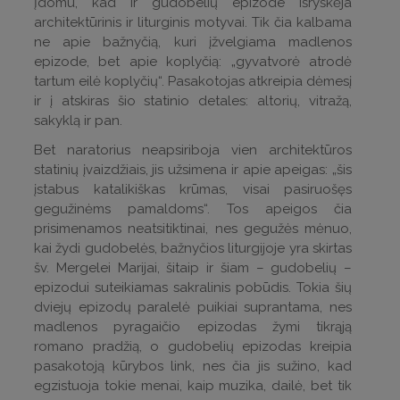
Įdomu, kad ir gudobelių epizode išryškėja
architektūrinis ir liturginis motyvai. Tik čia kalbama
ne apie bažnyčią, kuri įžvelgiama madlenos
epizode, bet apie koplyčią: „gyvatvorė atrodė
tartum eilė koplyčių“. Pasakotojas atkreipia dėmesį
ir į atskiras šio statinio detales: altorių, vitražą,
sakyklą ir pan.
Bet naratorius neapsiriboja vien architektūros
statinių įvaizdžiais, jis užsimena ir apie apeigas: „šis
įstabus katalikiškas krūmas, visai pasiruošęs
gegužinėms pamaldoms“. Tos apeigos čia
prisimenamos neatsitiktinai, nes gegužės mėnuo,
kai žydi gudobelės, bažnyčios liturgijoje yra skirtas
šv. Mergelei Marijai, šitaip ir šiam – gudobelių –
epizodui suteikiamas sakralinis pobūdis. Tokia šių
dviejų epizodų paralelė puikiai suprantama, nes
madlenos pyragaičio epizodas žymi tikrąją
romano pradžią, o gudobelių epizodas kreipia
pasakotoją kūrybos link, nes čia jis sužino, kad
egzistuoja tokie menai, kaip muzika, dailė, bet tik