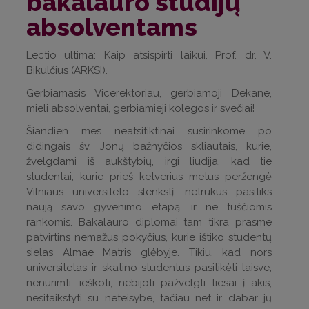
bakalauro studijų
absolventams
Lectio ultima: Kaip atsispirti laikui. Prof. dr. V.
Bikulčius (ARKSI).
Gerbiamasis Vicerektoriau, gerbiamoji Dekane,
mieli absolventai, gerbiamieji kolegos ir svečiai!
Šiandien mes neatsitiktinai susirinkome po
didingais šv. Jonų bažnyčios skliautais, kurie,
žvelgdami iš aukštybių, irgi liudija, kad tie
studentai, kurie prieš ketverius metus peržengė
Vilniaus universiteto slenkstį, netrukus pasitiks
naują savo gyvenimo etapą, ir ne tuščiomis
rankomis. Bakalauro diplomai tam tikra prasme
patvirtins nemažus pokyčius, kurie ištiko studentų
sielas Almae Matris glėbyje. Tikiu, kad nors
universitetas ir skatino studentus pasitikėti laisve,
nenurimti, ieškoti, nebijoti pažvelgti tiesai į akis,
nesitaikstyti su neteisybe, tačiau net ir dabar jų