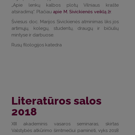
„Apie lenkų kalbos plotų Vilniaus krašte
atsiradimą“. Plačiau
apie M. Sivickienės veiklą žr
.
Šviesus doc. Marijos Sivickienės atminimas liks jos
artimųjų, kolegų, studentų, draugų ir bičiulių
mintyse ir darbuose.
Rusų filologijos katedra
Literatūros salos
2018
XIII akademinis vasaros seminaras, skirtas
Valstybės atkūrimo šimtmečiui paminėti, vyks 2018