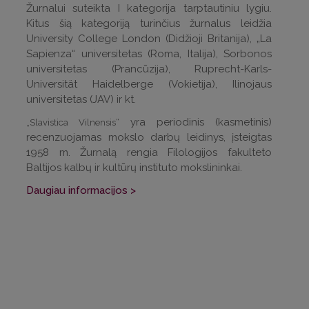
Žurnalui suteikta I kategorija tarptautiniu lygiu.
Kitus šią kategoriją turinčius žurnalus leidžia
University College London (Didžioji Britanija), „La
Sapienza“ universitetas (Roma, Italija), Sorbonos
universitetas (Prancūzija), Ruprecht-Karls-
Universität Haidelberge (Vokietija), Ilinojaus
universitetas (JAV) ir kt.
yra periodinis (kasmetinis)
„
Slavistica Vilnensis
“
recenzuojamas mokslo darbų leidinys, įsteigtas
1958 m. Žurnalą rengia Filologijos fakulteto
Baltijos kalbų ir kultūrų instituto mokslininkai.
Daugiau informacijos >