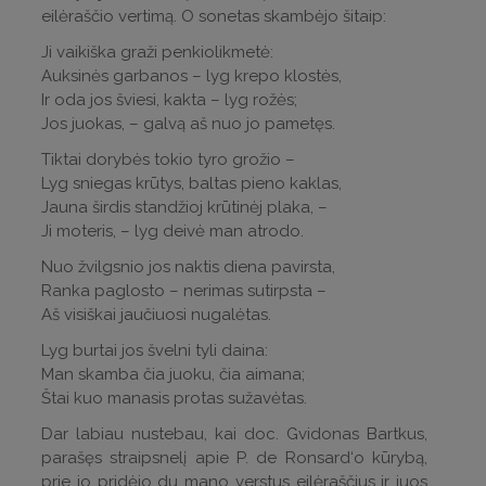
eilėraščio vertimą. O sonetas skambėjo šitaip:
Ji vaikiška graži penkiolikmetė:
Auksinės garbanos – lyg krepo klostės,
Ir oda jos šviesi, kakta – lyg rožės;
Jos juokas, – galvą aš nuo jo pametęs.
Tiktai dorybės tokio tyro grožio –
Lyg sniegas krūtys, baltas pieno kaklas,
Jauna širdis standžioj krūtinėj plaka, –
Ji moteris, – lyg deivė man atrodo.
Nuo žvilgsnio jos naktis diena pavirsta,
Ranka paglosto – nerimas sutirpsta –
Aš visiškai jaučiuosi nugalėtas.
Lyg burtai jos švelni tyli daina:
Man skamba čia juoku, čia aimana;
Štai kuo manasis protas sužavėtas.
Dar labiau nustebau, kai doc. Gvidonas Bartkus,
parašęs straipsnelį apie P. de Ronsard‘o kūrybą,
prie jo pridėjo du mano verstus eilėraščius ir juos