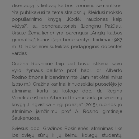
disertaciją iš lietuvių kalbos zoonimų semantikos.
Yra publikavusi ta tema straipsnių, išleidusi mokslo
populiarinimo knygą „Kodėl raudonas kaip
vėžys?“, su bendraautoriais (Lionginu Pažūsiu,
Uršule Žemaitiene) yra parengusi „Anglų kalbos
gramatiką“, kurios išėjo bene septyni leidimai. 1987
m. G. Rosinienei suteiktas pedagoginis docentės
vardas.
Gražina Rosinienė taip pat buvo ištikima savo
vyro, žymaus baltisto prof. habil. dr. Alberto
Rosino žmona ir bendramintė. Jam netikėtai mirus
(2010 m.), Gražina kantriai ir nuosekliai puoselėjo jo
atminimą: kartu su kolege doc. dr. Regina
Venckute išleido Albertui Rosinui skirtą prisiminimų
knygą „Lingvistika – irgi poezija“ (2015), rūpinosi jo
atminimo įamžinimu prof. A. Rosino gimtinėje
Šaukėnuose.
Šviesus doc. Gražinos Rosinienės atminimas liks
jos dviejų sūnų ir jų šeimų, kolegų, studentų,