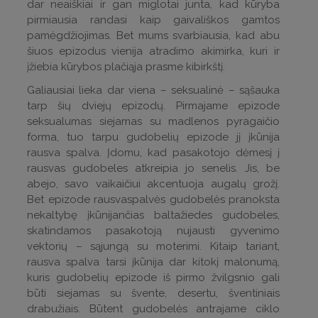
dar neaiškiai ir gan miglotai junta, kad kūryba
pirmiausia randasi kaip gaivališkos gamtos
pamėgdžiojimas. Bet mums svarbiausia, kad abu
šiuos epizodus vienija atradimo akimirka, kuri ir
įžiebia kūrybos plačiąja prasme kibirkštį.
Galiausiai lieka dar viena – seksualinė – sąšauka
tarp šių dviejų epizodų. Pirmajame epizode
seksualumas siejamas su madlenos pyragaičio
forma, tuo tarpu gudobelių epizode jį įkūnija
rausva spalva. Įdomu, kad pasakotojo dėmesį į
rausvas gudobeles atkreipia jo senelis. Jis, be
abejo, savo vaikaičiui akcentuoja augalų grožį.
Bet epizode rausvaspalvės gudobelės pranoksta
nekaltybę įkūnijančias baltažiedes gudobeles,
skatindamos pasakotoją nujausti gyvenimo
vektorių – sąjungą su moterimi. Kitaip tariant,
rausva spalva tarsi įkūnija dar kitokį malonumą,
kuris gudobelių epizode iš pirmo žvilgsnio gali
būti siejamas su švente, desertu, šventiniais
drabužiais. Būtent gudobelės antrajame ciklo