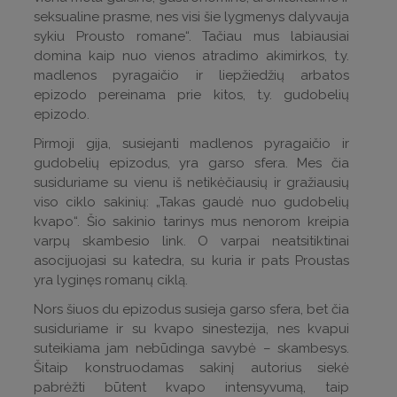
seksualine prasme, nes visi šie lygmenys dalyvauja
sykiu Prousto romane“. Tačiau mus labiausiai
domina kaip nuo vienos atradimo akimirkos, t.y.
madlenos pyragaičio ir liepžiedžių arbatos
epizodo pereinama prie kitos, t.y. gudobelių
epizodo.
Pirmoji gija, susiejanti madlenos pyragaičio ir
gudobelių epizodus, yra garso sfera. Mes čia
susiduriame su vienu iš netikėčiausių ir gražiausių
viso ciklo sakinių: „Takas gaudė nuo gudobelių
kvapo“. Šio sakinio tarinys mus nenorom kreipia
varpų skambesio link. O varpai neatsitiktinai
asocijuojasi su katedra, su kuria ir pats Proustas
yra lyginęs romanų ciklą.
Nors šiuos du epizodus susieja garso sfera, bet čia
susiduriame ir su kvapo sinestezija, nes kvapui
suteikiama jam nebūdinga savybė – skambesys.
Šitaip konstruodamas sakinį autorius siekė
pabrėžti būtent kvapo intensyvumą, taip